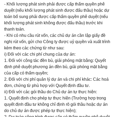
- Khối lượng phát sinh phải được cấp thẩm quyền phê
duyệt (nếu khối lượng phát sinh được đấu thầu) hoặc dự
toán bổ sung phải được cấp thẩm quyền phê duyệt (nếu
khối lượng phát sinh không được đấu thầu) trước khi
thanh toán.
- Khi có nhu cầu rút vốn, các chủ dự án cần lập giấy đề
nghị rút vốn, gửi cho Công ty được uỷ quyền và xuất trình
kèm theo các chứng từ như sau:
i) Đối với các chi phí chung của dự án:
1. Đối với công tác đền bù, giải phóng mặt bằng: Quyết
định phê duyệt phương án đền bù, giải phóng mặt bằng
của cấp có thẩm quyền;
2. Đối với chi phí quản lý dự án và chi phí khác: Các hoá
đơn, chứng từ phù hợp với Quyết định đầu tư.
ii) Đối với các gói thầu do Chủ dự án tự thực hiện:
1. Quyết định cho phép tự thực hiện (Trường hợp trong
quyết định đầu tư không chỉ định rõ gói thầu hoặc dự án
do chủ dự án được phép tự thực hiện);
2. Dự toán công trình được cấp có thẩm quyền phê duyệt,