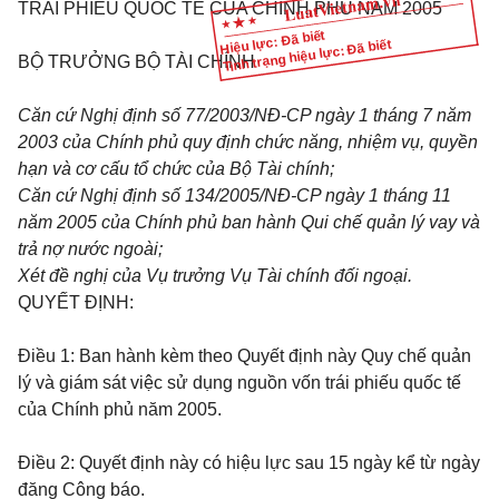
TRÁI PHIẾU QUỐC TẾ CỦA CHÍNH PHỦ NĂM 2005
Hiệu lực: Đã biết
Tình trạng hiệu lực: Đã biết
BỘ TRƯỞNG BỘ TÀI
CHÍNH
Căn cứ Nghị định số 77/2003/NĐ-CP ngày 1 tháng 7 năm
2003 của Chính phủ quy định chức năng, nhiệm vụ, quyền
hạn và cơ cấu tổ chức của Bộ Tài chính;
Căn cứ Nghị định số 134/2005/NĐ-CP ngày 1 tháng 11
năm 2005 của Chính phủ ban hành Qui chế quản lý vay và
trả nợ nước ngoài;
Xét đề nghị của Vụ trưởng Vụ Tài chính đối ngoại.
QUYẾT ĐỊNH:
Điều 1:
Ban hành kèm theo Quyết định này Quy chế quản
lý và giám sát việc sử dụng nguồn vốn trái phiếu quốc tế
của Chính phủ năm 2005.
Điều 2:
Quyết định này có hiệu lực sau 15 ngày kể từ ngày
đăng Công báo.