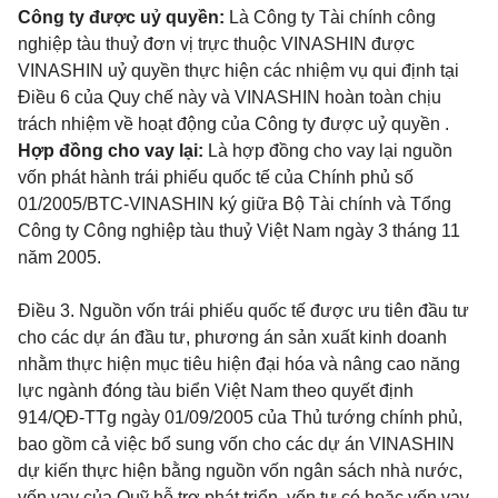
Công ty được uỷ quyền:
Là Công ty Tài chính công
nghiệp tàu thuỷ đơn vị trực thuộc VINASHIN được
VINASHIN uỷ quyền thực hiện các nhiệm vụ
qui định tại
Điều 6 của Quy chế này và VINASHIN hoàn toàn chịu
trách nhiệm về hoạt động của Công ty được uỷ quyền .
Hợp đồng cho vay lại:
Là hợp đồng cho vay lại nguồn
vốn phát hành trái phiếu quốc tế của Chính phủ số
01/2005/BTC-VINASHIN ký giữa Bộ Tài chính và Tổng
Công ty Công nghiệp tàu thuỷ Việt Nam ngày 3 tháng 11
năm 2005.
Điều 3.
Nguồn vốn trái phiếu quốc tế được ưu tiên đầu tư
cho các dự án đầu tư, phương án sản xuất kinh doanh
nhằm thực hiện mục tiêu hiện đại hóa và nâng cao năng
lực ngành đóng tàu biển Việt Nam theo quyết định
914/QĐ-TTg ngày 01/09/2005 của Thủ tướng chính phủ,
bao gồm cả việc bổ sung vốn cho các dự án VINASHIN
dự kiến thực hiện bằng nguồn vốn ngân sách nhà nước,
vốn vay của Quỹ hỗ trợ phát triển, vốn tự có hoặc vốn vay