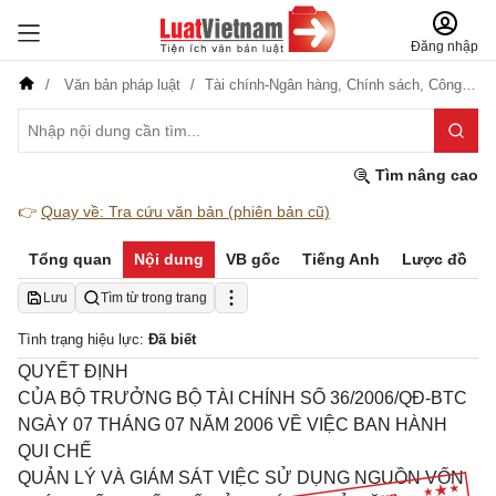
Đăng nhập
Văn bản pháp luật
Tài chính-Ngân hàng,
Chính sách,
Công nghiệp
Tìm nâng cao
👉
Quay về: Tra cứu văn bản (phiên bản cũ)
Tổng quan
Nội dung
VB gốc
Tiếng Anh
Lược đồ
Lưu
Tìm từ trong trang
Tình trạng hiệu lực:
Đã biết
QUYẾT ĐỊNH
CỦA BỘ TRƯỞNG BỘ TÀI
CHÍNH SỐ 36/2006/QĐ-BTC
NGÀY 07 THÁNG 07 NĂM 2006 VỀ VIỆC BAN HÀNH
QUI CHẾ
QUẢN LÝ VÀ GIÁM SÁT VIỆC SỬ DỤNG NGUỒN VỐN