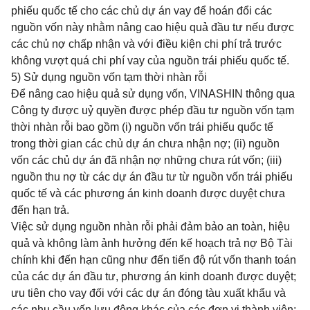
phiếu quốc tế cho các chủ dự án vay để hoán đổi các
nguồn vốn này nhằm nâng cao hiệu quả đầu tư nếu được
các chủ nợ chấp nhận và với điều kiện chi phí trả trước
không vượt quá chi phí vay của nguồn trái phiếu quốc tế.
5) Sử dụng nguồn vốn tạm thời nhàn rỗi
Để nâng cao hiệu quả sử dụng vốn, VINASHIN thông qua
Công ty được uỷ quyền được phép đầu tư nguồn vốn tạm
thời nhàn rỗi bao gồm (i) nguồn vốn trái phiếu quốc tế
trong thời gian các chủ dự án chưa nhận nợ; (ii) nguồn
vốn các chủ dự án đã nhận nợ những chưa rút vốn; (iii)
nguồn thu nợ từ các dự án đầu tư từ nguồn vốn trái phiếu
quốc tế và các phương án kinh doanh được duyệt chưa
đến hạn trả.
Việc sử dụng nguồn nhàn rỗi phải đảm bảo an toàn, hiệu
quả và không làm ảnh hưởng đến kế hoạch trả nợ Bộ Tài
chính khi đến hạn cũng như đến tiến độ rút vốn thanh toán
của các dự án đầu tư, phương án kinh doanh được duyệt;
ưu tiên cho vay đối với các dự án đóng tàu xuất khẩu và
các nhu cầu vốn lưu động khác của các đơn vị thành viên;