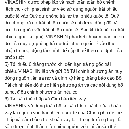
VINASHIN được phép lập và hạch toán toàn bộ chênh
lệch thu - chi phát sinh từ việc sử dụng nguồn trái phiếu
quốc tế vào Quỹ dự phòng trả nợ trái phiếu quốc tế. Quỹ
dự phòng trả nợ trái phiếu quốc tế chỉ được dùng để trả
nợ cho nguồn vốn trái phiếu quốc tế. Sau khi trả hết nợ trái
phiếu (gốc, lãi, phí), VINASHIN phải kết chuyển toàn bộ số
dư của quỹ dự phòng trả nợ trái phiếu quốc tế vào thu
nhập từ hoạt động tài chính để nộp thuế theo qui định của
pháp luật.
5) Tối thiểu 6 tháng trước khi đến hạn trả nợ gốc trái
phiếu, VINASHIN lập và gửi Bộ Tài chính phương án huy
động nguồn tiền trả nợ và định kỳ hàng tháng báo cáo Bộ
Tài chính tiến độ thực hiện phương án và các nội dung bổ
sung, điều chỉnh phương án nếu có.
6) Tài sản thế chấp và
đảm bảo tiền vay:
VINASHIN sử dụng toàn bộ tài sản hình thành của khoản
vay lại nguồn vốn trái phiếu quốc tế của Chính phủ để thế
chấp và đảm bảo cho khoản vay lại. Trong trường hợp, tài
sản được hình thành từ nhiều nguồn vốn thì tài sản thế