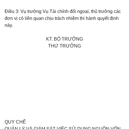
Điều 3:
Vụ trưởng Vụ Tài chính đối ngoại, thủ trưởng các
đơn vị có liên quan chịu trách nhiệm thi hành quyết định
này.
KT. BỘ TRƯỞNG
THỨ TRƯỞNG
QUY CHẾ
QUẢN LÝ VÀ GIÁM SÁT VIỆC SỬ DỤNG NGUỒN VỐN