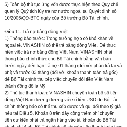
5) Toàn bộ thủ tục ứng vốn được thực hiện theo Quy chế
quản lý Quỹ tích lũy trả nợ nước ngoài tại Quyết định số
10/2006/QĐ-BTC ngày
của Bộ trưởng Bộ Tài chính.
Điều 11.
Trả nợ bằng đồng Việt
1) Thông báo trước: Trong trường hợp có khó khăn về
ngoại tệ, VINASHIN có thể trả bằng đồng Việt
. Để thực
hiện việc trả nợ bằng đồng Việt Nam, VINASHIN phải
thông báo chính thức cho Bộ Tài chính bằng văn bản
trước ngày đến hạn trả nợ 01 tháng (đối với phần trả lãi và
phí) và trước 03 tháng (đối với khoản thanh toán trả gốc)
để Bộ Tài chính thu xếp việc chuyển đổi tiền Việt Nam
thành đồng đô la Mỹ.
2) Thủ tục thanh toán: VINASHIN chuyển toàn bộ số tiền
đồng Việt Nam tương đương với số tiền USD do Bộ Tài
chính thông báo có thể thu xếp được và qui đổi theo tỷ giá
nêu tại Điều 5, Khoản 8 trên đây cộng thêm phí chuyển
tiền dự kiến phải trả ngân hàng vào tài khoản do Bộ Tài
chính chỉ định. Bộ Tài chính sẽ chuyển tiền thanh toán trực