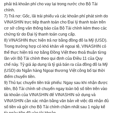
phải trả khoản phí cho vay lại trong nước cho Bộ Tài
chính.
7) Trả nợ: Gốc, lãi trái phiếu và các khoản phí phát sinh do
VINASHIN trực tiếp thanh toán cho Đại lý thanh toán trên
cơ sở công văn thông báo của Bộ Tài chính kèm theo các
chứng từ do Đại lý thanh toán cung cấp.
8) VINASHIN thực hiện trả nợ bằng đồng đô la Mỹ (USD).
Trong trường hợp có khó khăn về ngoại tệ, VINASHIN có
thể thực hiện trả nợ bằng Đồng Việt
theo thoả thuận từng
lần với Bộ Tài chính theo qui định của Điều 11 của Quy
chế này. Tỷ giá áp dụng là tỷ giá bán ra của đồng đô la Mỹ
(USD) do Ngân hàng Ngoại thương Việt
công bố tại thời
điểm chuyển tiền.
9) Thủ tục chuyển tiền trái phiếu: Ngay sau khi nhận được
tiền, Bộ Tài chính sẽ chuyển ngay toàn bộ số tiền trên vào
tài khoản của VINASHIN để VINASHIN sử dụng và
VINASHIN cần xác nhận bằng văn bản về việc đã nhận đủ
số tiền và gửi cho Bộ Tài chính chậm nhất sau 1 ngày kể
từ ngày tiền đã vào tài khoản.