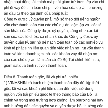
nhập hoạt động tài chính mà phải giảm trừ trực tiếp vào chi
phí đi vay để tính toán chi phí vốn hoá của dự án, phương
án đầu tư theo qui định của pháp luật.
Công ty được uỷ quyền phải mở sổ theo dõi riêng nguồn
vốn chờ thanh toán của các chủ dự án, độc lập với các tài
sản khác của Công ty được uỷ quyền, cũng như các tài
sản của các tổ chức, cá nhân khác do Công ty được uỷ
quyền quản lý, giữ hộ để hạch toán toàn bộ các nghiệp vụ
kinh tế phát sinh liên quan đến việc nhận nợ, rút vốn thanh
toán và kinh doanh tạm thời các khoản vay đã nhận nợ
của các chủ dự án, làm căn cứ để Bộ Tài chính kiểm tra,
giám sát quá trình rút vốn thanh toán.
Điều 8.
Thanh toán gốc, lãi và phí trái phiếu
1) VINASHIN có trách nhiệm thanh toán đầy đủ, kịp thời
gốc, lãi và các khoản phí liên quan đến việc sử dụng
nguồn vốn trái phiếu quốc tế theo thông báo của Bộ Tài
chính và trong mọi trường hợp không làm phương hại hay
ảnh hưởng đến các quyền và quyền được bồi thường của