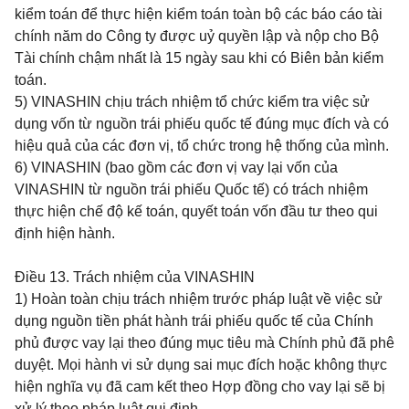
kiểm toán để thực hiện kiểm toán toàn bộ các báo cáo tài
chính năm do Công ty được uỷ quyền lập và nộp cho Bộ
Tài chính chậm nhất là 15 ngày sau khi có Biên bản kiểm
toán.
5) VINASHIN chịu trách nhiệm tổ chức kiểm tra việc sử
dụng vốn từ nguồn trái phiếu quốc tế đúng mục đích và có
hiệu quả của các đơn vị, tổ chức trong hệ thống của mình.
6) VINASHIN (bao gồm các đơn vị vay lại vốn của
VINASHIN từ nguồn trái phiếu Quốc tế) có trách nhiệm
thực hiện chế độ kế toán, quyết toán vốn đầu tư theo qui
định hiện hành.
Điều 13.
Trách nhiệm của VINASHIN
1) Hoàn toàn chịu trách nhiệm trước pháp luật về việc sử
dụng nguồn tiền phát hành trái phiếu quốc tế của Chính
phủ được vay lại theo đúng mục tiêu mà Chính phủ đã phê
duyệt. Mọi hành vi sử dụng sai mục đích hoặc không thực
hiện nghĩa vụ đã cam kết theo Hợp đồng cho vay lại sẽ bị
xử lý theo pháp luật qui định.