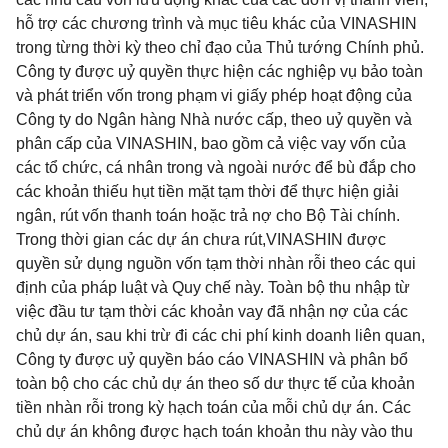
hỗ trợ các chương trình và mục tiêu khác của VINASHIN
trong từng thời kỳ theo chỉ đạo của Thủ tướng Chính phủ.
Công ty được uỷ quyền thực hiện các nghiệp vụ bảo toàn
và phát triển vốn trong phạm vi giấy phép hoạt động của
Công ty do Ngân hàng Nhà nước cấp, theo uỷ quyền và
phân cấp của VINASHIN, bao gồm cả việc vay vốn của
các tổ chức, cá nhân trong và ngoài nước để bù đắp cho
các khoản thiếu hụt tiền mặt tạm thời để thực hiện giải
ngân, rút vốn thanh toán hoặc trả nợ cho Bộ Tài chính.
Trong thời gian các dự án chưa rút,VINASHIN được
quyền sử dụng nguồn vốn tạm thời nhàn rỗi theo các qui
định của pháp luật và Quy chế này. Toàn bộ thu nhập từ
việc đầu tư tạm thời các khoản vay đã nhận nợ của các
chủ dự án, sau khi trừ đi các chi phí kinh doanh liên quan,
Công ty được uỷ quyền báo cáo VINASHIN và phân bổ
toàn bộ cho các chủ dự án theo số dư thực tế của khoản
tiền nhàn rỗi trong kỳ hạch toán của mỗi chủ dự án. Các
chủ dự án không được hạch toán khoản thu này vào thu