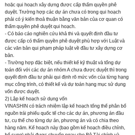
hoặc qui hoạch xây dựng được cấp thẩm quyền phê
duyệt. Trường hợp các dự án chưa có trong qui hoạch
phải có ý kiến thoả thuận bằng văn bản của cơ quan có
thẩm quyền phê duyệt qui hoạch.
- Có báo cáo nghiên cứu khả thi và quyết định đầu tư
được cấp có thẩm quyền phê duyệt phù hợp với Luật và
các văn bản qui phạm pháp luật về đầu tư xây dựng cơ
bản.
- Trường hợp đặc biệt, nếu thiết kế kỹ thuật và tổng dự
toán đối với các dự án nhóm A chưa được duyệt thì trong
quyết định đầu tư phải qui định rõ mức vốn của từng hạng
mục công trình, có thiết kế và dự toán hạng mục sử dụng
vốn được duyệt.
2) Lập kế hoạch sử dụng vốn
VINASHIN có trách nhiệm lập kế hoạch tổng thể phân bổ
nguồn trái phiếu quốc tế cho các dự án, phương án đầu
tư, cụ thể cho từng dự án, phương án và có chia theo
hàng năm. Kế hoạch này (bao gồm kế hoạch điều chỉnh,
bổ sung) phải được chuyển ngay cho Bộ Tài chính và