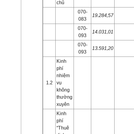
chủ
070-
19.284,57
083
070-
14.031,01
093
070-
13.591,20
093
Kinh
phí
nhiệm
1.2
vụ
không
thường
xuyên
Kinh
phí
“Thuê