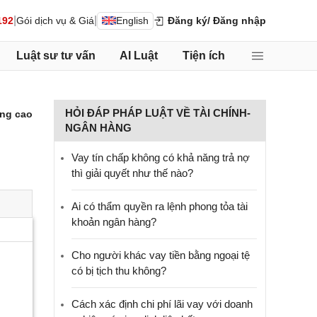
|
|
192
Gói dịch vụ & Giá
English
Đăng ký
/ Đăng nhập
Luật sư tư vấn
AI Luật
Tiện ích
HỎI ĐÁP PHÁP LUẬT VỀ TÀI CHÍNH-
ng cao
NGÂN HÀNG
Vay tín chấp không có khả năng trả nợ
thì giải quyết như thế nào?
Ai có thẩm quyền ra lệnh phong tỏa tài
khoản ngân hàng?
Cho người khác vay tiền bằng ngoại tệ
có bị tịch thu không?
Cách xác định chi phí lãi vay với doanh