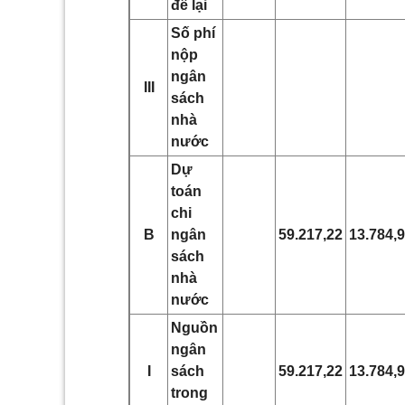
để lại
Số phí
nộp
ngân
III
sách
nhà
nước
Dự
toán
chi
B
ngân
59.217,22
13.784,
sách
nhà
nước
Nguồn
ngân
I
sách
59.217,22
13.784,
trong