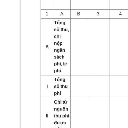
1
A
B
3
4
Tổng
số thu,
chi
nộp
A
ngân
sách
phí, lệ
phí
Tổng
I
số thu
phí
Chi từ
nguồn
II
thu phí
được