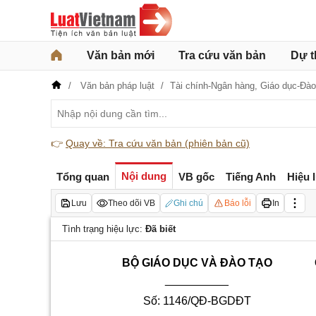
Văn bản mới
Tra cứu văn bản
Dự t
Văn bản pháp luật
Tài chính-Ngân hàng,
Giáo dục-Đào
👉
Quay về: Tra cứu văn bản (phiên bản cũ)
Nội dung
Tổng quan
VB gốc
Tiếng Anh
Hiệu 
Lưu
Theo dõi VB
Ghi chú
Báo lỗi
In
Tình trạng hiệu lực:
Đã biết
BỘ GIÁO DỤC VÀ ĐÀO TẠO
__________
Số: 1146/QĐ-BGDĐT