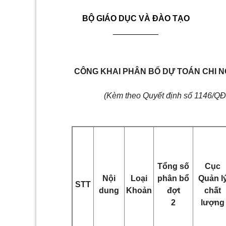
BỘ GIÁO DỤC VÀ ĐÀO TẠO
__________
CÔNG KHAI PHÂN BỔ DỰ TOÁN CHI 
(Kèm theo Quyết định số 1146/Q
Tổng số
Cục
Nội
Loại
phân bổ
Quản l
STT
dung
Khoản
đợt
chất
2
lượng