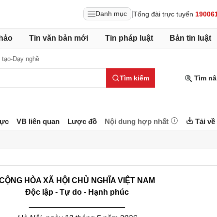
|
Danh mục
Tổng đài trực tuyến
19006
hảo
Tin văn bản mới
Tin pháp luật
Bản tin luật
 tạo-Dạy nghề
Tìm kiếm
Tìm nâ
lực
VB liên quan
Lược đồ
Nội dung hợp nhất
Tải về
CỘNG HÒA XÃ HỘI CHỦ NGHĨA VIỆT NAM
Độc lập - Tự do - Hạnh phúc
______________________