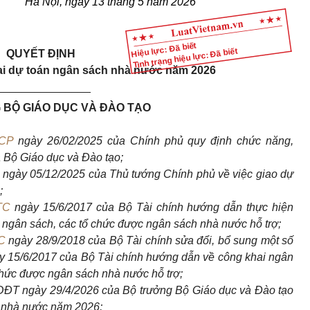
Hà Nội, ngày 13 tháng 5 năm 2026
Hiệu lực: Đã biết
Tình trạng hiệu lực: Đã biết
QUYẾT ĐỊNH
ai dự toán ngân sách nhà nước năm 2026
_______________
BỘ GIÁO DỤC VÀ ĐÀO TẠO
-CP
ngày 26/02/2025 của Chính phủ quy định chức năng,
 Bộ Giáo dục và Đào tạo;
ngày 05/12/2025 của Thủ tướng Chính phủ về việc giao dự
;
TC
ngày 15/6/2017 của Bộ Tài chính hướng dẫn thực hiện
n ngân sách, các tổ chức được ngân sách nhà nước hỗ trợ;
C
ngày 28/9/2018 của Bộ Tài chính sửa đổi, bổ sung một số
 15/6/2017 của Bộ Tài chính hướng dẫn về công khai ngân
 chức được ngân sách nhà nước hỗ trợ;
ĐT ngày 29/4/2026 của Bộ trưởng Bộ Giáo dục và Đào tạo
h nhà nước năm 2026;