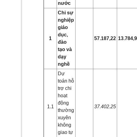
nước
Chi sự
nghiệp
giáo
dục,
1
57.187,22
13.784,
đào
tạo và
dạy
nghề
Dự
toán hỗ
trợ chi
hoạt
động
1.1
37.402.25
thường
xuyên
không
giao tự