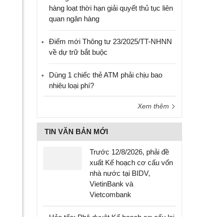
hàng loạt thời hạn giải quyết thủ tục liên
quan ngân hàng
Điểm mới Thông tư 23/2025/TT-NHNN
về dự trữ bắt buộc
Dùng 1 chiếc thẻ ATM phải chịu bao
nhiêu loại phí?
Xem thêm
ương
TIN VĂN BẢN MỚI
Trường
g
Trước 12/8/2026, phải đề
mầm
xuất Kế hoạch cơ cấu vốn
non
nhà nước tại BIDV,
thực
VietinBank và
hành
Vietcombank
Hoa
Thủy