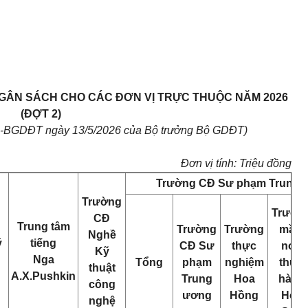
NGÂN SÁCH CHO CÁC ĐƠN VỊ TRỰC THUỘC NĂM 2026
(ĐỢT 2)
Đ-BGDĐT ngày 13/5/2026 của Bộ trưởng Bộ GDĐT)
Đơn vị tính: Triệu đồng
Trường CĐ Sư phạm Trung 
Trường
Trườn
CĐ
Trung tâm
Trường
Trường
mầm
Nghề
ý
tiếng
CĐ Sư
thực
non
Kỹ
Nga
Tổng
phạm
nghiệm
thực
thuật
A.X.Pushkin
Trung
Hoa
hành
công
ương
Hồng
Hoa
nghệ