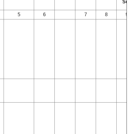
Sen
5
6
7
8
9