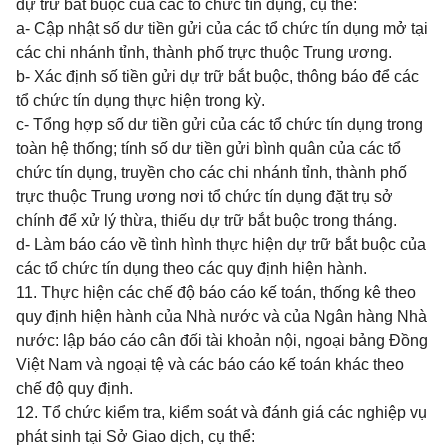
dự trữ bắt buộc của các tổ chức tín dụng, cụ thể:
a- Cập nhật số dư tiền gửi của các tổ chức tín dụng mở tại
các chi nhánh
tỉnh, thành phố trực thuộc Trung ương.
b- Xác định số tiền gửi dự trữ bắt buộc, thông báo để các
tổ chức tín dụng thực hiện trong kỳ.
c- Tổng hợp số dư tiền gửi của các tổ chức tín dụng trong
toàn hệ thống; tính số dư tiền gửi bình quân của các tổ
chức tín dụng, truyền cho các chi nhánh
tỉnh, thành phố
trực thuộc Trung ương nơi tổ chức tín dụng đặt trụ sở
chính để xử lý thừa, thiếu dự trữ bắt buộc trong tháng.
d- Làm báo cáo về tình hình thực hiện dự trữ bắt buộc của
các tổ chức tín dụng theo các quy định hiện hành.
11. Thực hiện các chế độ báo cáo kế toán, thống kê theo
quy định hiện hành của Nhà nước và của Ngân hàng Nhà
nước: lập báo cáo cân đối tài khoản nội, ngoại bảng Đồng
Việt Nam và ngoại tệ và các báo cáo kế toán khác theo
chế độ quy định.
12. Tổ chức kiểm tra, kiểm soát
và đánh giá các nghiệp vụ
phát sinh tại Sở Giao dịch, cụ thể: