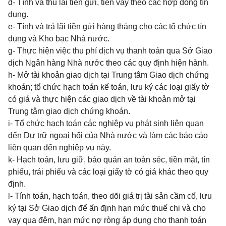
đ- Tính và thu lãi tiền gửi, tiền vay theo các hợp đồng tín
dụng.
e- Tính và trả lãi tiền gửi hàng tháng cho các tổ chức tín
dụng và Kho bạc Nhà nước.
g- Thực hiện việc thu phí dịch vụ thanh toán qua Sở Giao
dịch Ngân hàng Nhà nước theo các quy định hiện hành.
h- Mở tài khoản giao dịch tại Trung tâm Giao dịch chứng
khoán; tổ chức hạch toán kế toán, lưu ký các loại giấy tờ
có giá và thực hiện các giao dịch về tài khoản mở tại
Trung tâm giao dịch chứng khoán.
i- Tổ chức hạch toán các nghiệp vụ phát sinh liên quan
đến Dự trữ ngoại hối của Nhà nước và làm các báo cáo
liên quan đến nghiệp vụ này.
k- Hạch toán, lưu giữ, bảo quản an toàn séc, tiền mặt, tín
phiếu, trái phiếu và các loại giấy tờ có giá khác theo quy
định.
l- Tính toán, hạch toán, theo dõi giá trị tài sản cầm cố, lưu
ký tại Sở Giao dịch để ấn định hạn mức thuế chi và cho
vay qua đêm, hạn mức nợ ròng áp dụng cho thanh toán