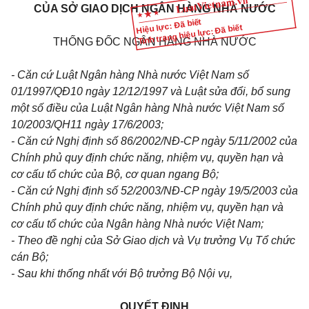
CỦA SỞ GIAO DỊCH NGÂN HÀNG NHÀ NƯỚC
Hiệu lực: Đã biết
Tình trạng hiệu lực: Đã biết
THỐNG ĐỐC NGÂN HÀNG NHÀ NƯỚC
- Căn cứ Luật Ngân hàng Nhà nước Việt Nam số
01/1997/QĐ10 ngày 12/12/1997 và Luật sửa đổi, bổ sung
một số điều của Luật Ngân hàng Nhà nước Việt Nam số
10/2003/QH11 ngày 17/6/2003;
- Căn cứ Nghị định số 86/2002/NĐ-CP ngày 5/11/2002 của
Chính phủ quy định chức năng, nhiệm vụ, quyền hạn và
cơ cấu tổ chức của Bộ, cơ quan ngang Bộ;
- Căn cứ Nghị định số 52/2003/NĐ-CP ngày 19/5/2003 của
Chính phủ quy định chức năng, nhiệm vụ, quyền hạn và
cơ cấu tổ chức của Ngân hàng Nhà nước Việt Nam;
- Theo đề nghị của Sở Giao dịch và Vụ trưởng Vụ Tổ chức
cán Bộ;
- Sau khi thống nhất với Bộ trưởng Bộ Nội vụ,
QUYẾT ĐỊNH