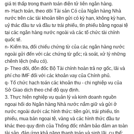
giá trị thấp trong thanh toán điện tử liên ngân hàng.
m- Hạch toán, theo dõi Tài sản Có của Ngân hàng Nhà
nước trên các tài khoản tiền gửi có kỳ hạn, không kỳ hạn,
uỷ thác đầu tư và đầu tư trái phiếu, tín phiếu bằng ngoại tệ
tại các ngân hàng nước ngoài và các tổ chức tài chính
quốc tế.
n- Kiểm tra, đối chiếu chứng từ của các ngân hàng nước
ngoài gửi đến với các chứng từ gốc; rà soát, xử lý những
chênh lệch (nếu có).
p- Theo dõi, đôn đốc Bộ Tài chính hoàn trả nợ gốc, lãi và
phí cho IMF đối với các khoản vay của Chính phủ.
q- Tổ chức hạch toán các khoản thu - chi nghiệp vụ của
Sở Giao dịch theo chế độ quy định.
3. Thực hiện nghiệp vụ quản lý và kinh doanh nguồn
ngoại hối do Ngân hàng Nhà nước nắm giữ và gửi ở
nước ngoài dưới các hình thức: tiền gửi, trái phiếu, tín
phiếu, mua bán ngoại tệ, vàng và các hình thức đầu tư
khác theo quy định của Thống đốc nhằm bảo đảm an toàn
tài sản, đáp ứng khả năng thanh toán và sinh lãi, cụ thể: