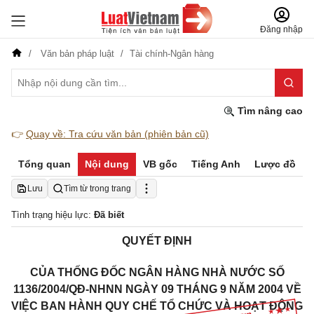
Đăng nhập
Văn bản pháp luật
Tài chính-Ngân hàng
Tìm nâng cao
👉
Quay về: Tra cứu văn bản (phiên bản cũ)
Tổng quan
Nội dung
VB gốc
Tiếng Anh
Lược đồ
Lưu
Tìm từ trong trang
Tình trạng hiệu lực:
Đã biết
QUYẾT ĐỊNH
CỦA THỐNG ĐỐC NGÂN HÀNG NHÀ NƯỚC SỐ
1136/2004/QĐ-NHNN NGÀY 09 THÁNG 9 NĂM 2004 VỀ
VIỆC BAN HÀNH QUY CHẾ TỔ CHỨC VÀ HOẠT ĐỘNG