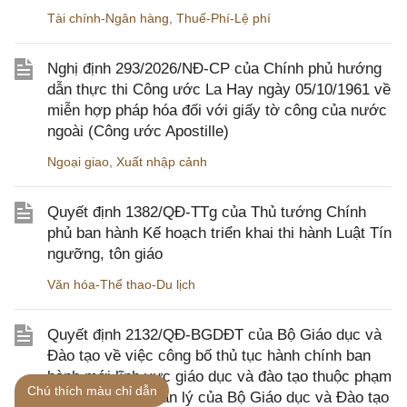
Tài chính-Ngân hàng
,
Thuế-Phí-Lệ phí
Nghị định 293/2026/NĐ-CP của Chính phủ hướng
dẫn thực thi Công ước La Hay ngày 05/10/1961 về
miễn hợp pháp hóa đối với giấy tờ công của nước
ngoài (Công ước Apostille)
Ngoại giao
,
Xuất nhập cảnh
Quyết định 1382/QĐ-TTg của Thủ tướng Chính
phủ ban hành Kế hoạch triển khai thi hành Luật Tín
ngưỡng, tôn giáo
Văn hóa-Thể thao-Du lịch
Quyết định 2132/QĐ-BGDĐT của Bộ Giáo dục và
Đào tạo về việc công bố thủ tục hành chính ban
hành mới lĩnh vực giáo dục và đào tạo thuộc phạm
Chú thích màu chỉ dẫn
vi, chức năng quản lý của Bộ Giáo dục và Đào tạo