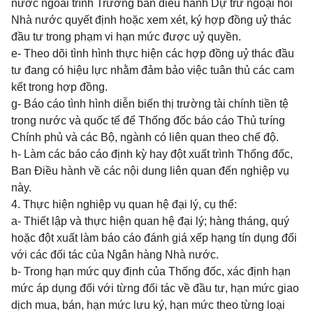
nước ngoài trình Trưởng ban điều hành Dự trữ ngoại hối
Nhà nước quyết định hoặc xem xét, ký hợp đồng uỷ thác
đầu tư trong phạm vi hạn mức được uỷ quyền.
e- Theo dõi tình hình thực hiện các hợp đồng uỷ thác đầu
tư đang có hiệu lực nhằm đảm bảo việc tuân thủ các cam
kết trong hợp đồng.
g- Báo cáo tình hình diễn biến thị trường tài chính tiền tệ
trong nước và quốc tế để Thống đốc báo cáo Thủ tưíng
Chính phủ và các Bộ, ngành có liên quan theo chế độ.
h- Làm các báo cáo định kỳ hay đột xuất trình Thống đốc,
Ban Điều hành về các nội dung liên quan đến nghiệp vụ
này.
4. Thực hiện nghiệp vụ quan hệ đại lý, cụ thể:
a- Thiết lập và thực hiện quan hệ đại lý; hàng tháng, quý
hoặc đột xuất làm báo cáo đánh giá xếp hạng tín dụng đối
với các đối tác của Ngân hàng Nhà nước.
b- Trong hạn mức quy định của Thống đốc, xác định hạn
mức áp dụng đối với từng đối tác về đầu tư, hạn mức giao
dịch mua, bán, hạn mức lưu ký, hạn mức theo từng loại