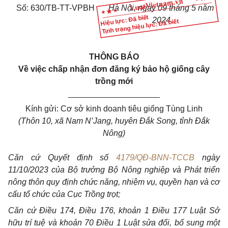
Số: 630/TB-TT-VPBH
Hà Nội, ngày 09 tháng 5 năm
Hiệu lực: Đã biết
2024
Tình trạng hiệu lực: Đã biết
THÔNG BÁO
Về việc chấp nhận đơn đăng ký bảo hộ giống cây
trồng mới
____________________
Kính gửi: Cơ sở kinh doanh tiêu giống Tùng Linh
(Thôn 10, xã Nam N’Jang, huyên Đắk Song, tỉnh Đắk
Nông)
Căn cứ Quyết định số
4179/QĐ-BNN-TCCB
ngày
11/10/2023 của Bộ trưởng Bộ Nông nghiệp và Phát triển
nông thôn quy định chức năng, nhiệm vụ, quyền hạn và cơ
cấu tổ chức của Cục Trồng trọt;
Căn cứ Điều 174, Điều 176, khoản 1 Điều 177 Luật Sở
hữu trí tuệ và khoản 70 Điều 1 Luật sửa đổi, bổ sung một