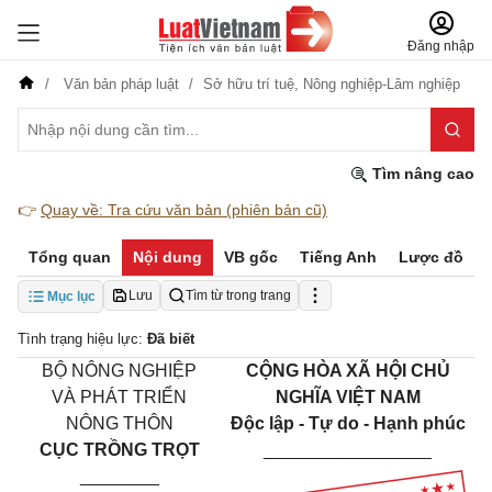
Đăng nhập
Văn bản pháp luật
Sở hữu trí tuệ,
Nông nghiệp-Lâm nghiệp
Tìm nâng cao
👉
Quay về: Tra cứu văn bản (phiên bản cũ)
Tổng quan
Nội dung
VB gốc
Tiếng Anh
Lược đồ
Lưu
Tìm từ trong trang
Mục lục
Tình trạng hiệu lực:
Đã biết
BỘ NÔNG NGHIỆP
CỘNG HÒA XÃ HỘI CHỦ
VÀ PHÁT TRIỂN
NGHĨA VIỆT NAM
NÔNG THÔN
Độc lập - Tự do - Hạnh phúc
CỤC TRỒNG TRỌT
_________________
________