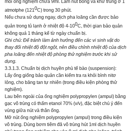
mỗi ống nghiệm chứa 9ml. Làm nút bông và khử trùng ở 1
0
atmotphe (121
C) trong 30 phút.
Nếu chưa sử dụng ngay, dịch pha loãng cần được bảo
0
quản trong tủ lạnh ở nhiệt độ 4-10
C, thời gian bảo quản
không quá 1 tháng kể từ ngày chuẩn bị.
Ghi chú: Để
tránh
làm ảnh hưởng
đến
các
vi sinh
vật
do
thay đổi nhiệt
độ
đột ngột,
nên
điều
chỉnh
nhiệt
độ của dịch
pha loãng đến nhiệt độ phòng thử nghiệm trước khi sử
dụng.
3.3.1.3. Chuẩn bị dịch huyền phù tế bào (suspension):
Lấy ống giống bảo quản cần kiểm tra ra khỏi bình nitơ
lỏng, cho băng tan tự nhiên (trong điều kiện phòng thử
nghiệm).
Lau bên ngoài của ống nghiệm polypropylen (ampul) bằng
gạc vô trùng có thấm etanol 70% (v/v), đặc biệt chú ý đến
vùng giữa nút và thân ống.
Mở nút ống nghiệm polypropylen (ampul) trong điều kiện
vô trùng. Dùng bơm tiêm đã vô trùng hút 1ml dịch huyền