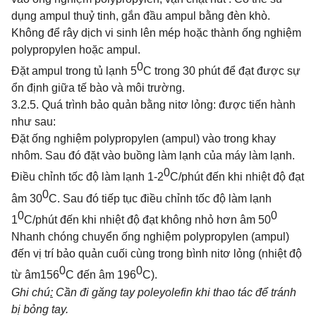
dụng ampul thuỷ tinh, gắn đầu ampul bằng đèn khò.
Không để rây dịch vi sinh lên mép hoặc thành ống nghiệm
polypropylen hoặc ampul.
0
Đặt ampul trong tủ lạnh 5
C trong 30 phút để đạt được sự
ổn định giữa tế bào và môi trường.
3.2.5. Quá trình bảo quản bằng nitơ lỏng: được tiến hành
như sau:
Đặt ống nghiệm polypropylen (ampul) vào trong khay
nhôm. Sau đó đặt vào buồng làm lạnh của máy làm lạnh.
0
Điều chỉnh
tốc độ làm lạnh 1-2
C/phút đến khi nhiệt độ đạt
0
âm 30
C. Sau đó tiếp tục điều chỉnh tốc độ làm lạnh
0
0
1
C/phút
đến khi
nhiệt độ đạt không nhỏ hơn âm 50
Nhanh chóng chuyển ống nghiệm polypropylen (ampul)
đến vị trí bảo quản cuối cùng trong bình nitơ lỏng (nhiệt độ
0
0
từ âm156
C đến âm 196
C).
Ghi chú
:
Cần đi găng tay poleyolefin khi thao tác để tránh
bị bỏng tay.