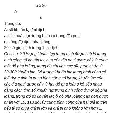
a x 20
A =
d
Trong đó:
A: số khuẩn lạc/ml dịch
a: số khuẩn lạc trung bình có trong đĩa petri
d: nồng độ dịch pha loãng
20: số giọt dịch trong 1 ml dịch
Ghi chú:
Số lượng
khuẩn
lạc
trung bình
được
tính
là
trung
bình cộng
số
khuẩn
lạc
của các đĩa petri
được
câý từ cùng
một độ
pha loãng, trong đó chỉ tính các đĩa petri chứa từ
30-300 khuẩn lạc. Số lượng khuẩn lạc
trung
bình
cũng có
thể được
tính là
trung
bình cộng số
lượng
khuẩn
lạc của
các đĩa petri được
cấy từ
hai độ
pha loãng kế tiếp nhau
bằng cách tính số khuẩn lạc trung bình cộng ở mỗi độ pha
loãng, trong đó số khuẩn lạc ở độ
pha
loãng
cao
hơn
được
nhân với 10, sau đó lấy trung bình cộng của hai giá trị trên
nếu tỷ số giữa giá trị lớn và giá trị nhỏ không lớn hơn 2.