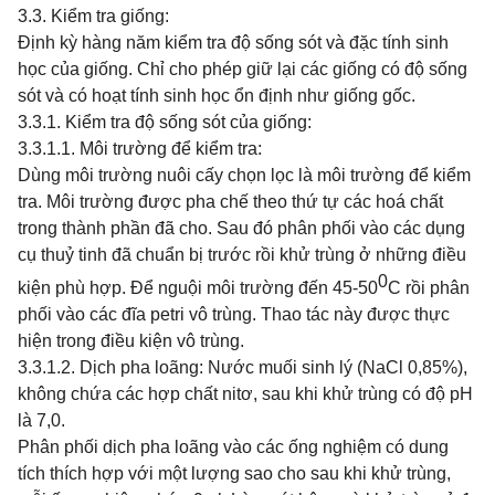
3.3. Kiểm tra giống:
Định kỳ hàng năm kiểm tra độ sống sót và đặc tính sinh
học của
giống.
Chỉ cho phép giữ lại các giống có độ sống
sót và có hoạt tính sinh học ổn định như giống gốc.
3.3.1. Kiểm tra độ sống sót của giống:
3.3.1.1. Môi trường để kiểm tra:
Dùng môi trường nuôi cấy chọn lọc là môi trường để kiểm
tra. Môi trường được pha chế theo thứ tự các hoá chất
trong thành phần đã cho. Sau đó phân phối vào các dụng
cụ thuỷ tinh đã chuẩn bị trước rồi khử trùng ở những điều
0
kiện phù hợp. Để nguội môi trường đến 45-50
C rồi phân
phối vào các đĩa petri vô trùng. Thao tác này được thực
hiện trong điều kiện vô trùng.
3.3.1.2. Dịch pha loãng: Nước muối sinh lý (NaCl 0,85%),
không chứa các hợp chất nitơ, sau khi khử trùng có độ pH
là 7,0.
Phân phối dịch pha loãng vào các ống nghiệm có dung
tích thích hợp với một lượng sao cho sau khi khử trùng,