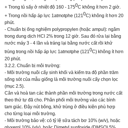
0
+ Trong tủ sấy ở nhiệt độ 160 - 175
C không ít hơn 2 giờ.
0
+ Trong nồi hấp áp lực 1atmotphe (121
C) không ít hơn 20
phút.
- Chuẩn bị ống nghiệm polypropylen (hoặc ampul): ngâm
trong dung dịch HCl 2% trong 12 giờ. Sau đó rửa lại bằng
nước máy 3 - 4 lần và tráng lại bằng nước cất rồi khử
0
trùng trong nồi hấp áp lực 1atmotphe (121
C) không ít hơn
20 phút.
3.2.2. Chuẩn bị môi trường:
- Môi trường nuôi cấy sinh khối và kiểm tra độ phần trăm
sống sót của mẫu giống là
môi trường nuôi cấy chọn lọc
(mục 2.5).
Cân và hoà tan các thành phần môi trường trong nước cất
theo thứ tự đã cho. Phân phối môi trường vào các bình
tam giác. Đậy nút bông, khử trùng ở điều kiện phù hợp
cho từng loại môi trường.
- Môi trường bảo vệ: có tỷ lệ sữa tách bơ 10% (w/v),
hoặc
glyxerol 10% (v/v),
hoặc
Dimetyl
sunfoxide
(DMSO)
5%