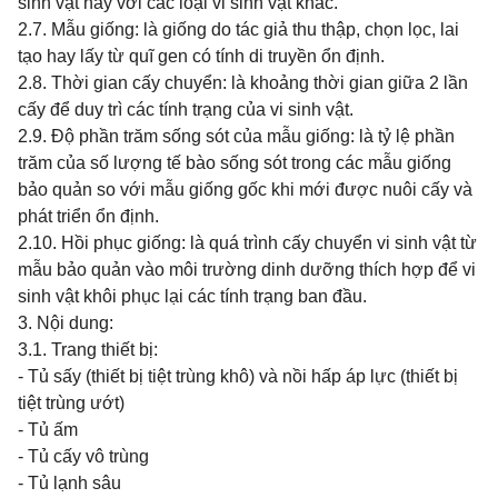
sinh vật này với các loại vi sinh vật khác.
2.7. Mẫu giống: là giống do tác giả thu thập, chọn lọc, lai
tạo hay lấy từ quĩ gen có tính di truyền ổn định.
2.8. Thời gian cấy chuyển: là khoảng thời gian giữa 2 lần
cấy để duy trì các tính trạng của vi sinh vật.
2.9. Độ phần trăm sống sót của mẫu giống: là tỷ lệ phần
trăm của số lượng tế bào sống sót trong các mẫu giống
bảo quản so với mẫu giống gốc khi mới được nuôi cấy và
phát triển ổn định.
2.10. Hồi phục giống: là quá trình cấy chuyển vi sinh vật từ
mẫu bảo quản vào môi trường dinh dưỡng thích hợp để vi
sinh vật khôi phục lại các tính trạng ban đầu.
3. Nội dung:
3.1. Trang thiết bị:
- Tủ sấy (thiết bị tiệt trùng khô) và nồi hấp áp lực (thiết bị
tiệt trùng ướt)
- Tủ ấm
- Tủ cấy vô trùng
- Tủ lạnh sâu