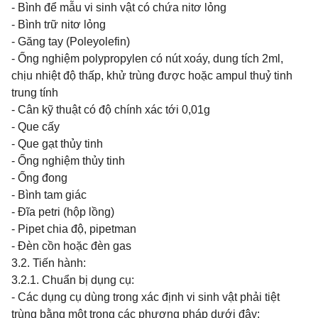
- Bình để mẫu vi sinh vật có chứa nitơ lỏng
- Bình trữ nitơ lỏng
- Găng tay (Poleyolefin)
-
Ố
ng nghiệm polypropylen có nút xoáy, dung tích 2ml,
chịu nhiệt độ thấp, khử trùng được hoặc ampul thuỷ tinh
trung tính
- Cân kỹ thuật có độ chính xác tới 0,01g
- Que cấy
- Que gạt thủy tinh
-
Ố
ng nghiệm thủy tinh
-
Ố
ng đong
- Bình tam giác
- Đĩa petri (hộp lồng)
- Pipet chia độ, pipetman
- Đèn cồn hoặc đèn gas
3.2. Tiến hành:
3.2.1. Chuẩn bị dụng cụ:
- Các dụng cụ dùng trong xác định vi sinh vật phải tiệt
trùng bằng một trong các phương pháp dưới đây: