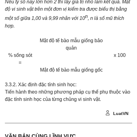
Nếu tỷ số này lớn
hơn 2 thì lấy giá trị nhỏ làm kết quả. Mật
độ vi sinh vật trên một đơn vị kiểm tra được biểu thị bằng
n
một số giữa 1,00 và 9,99 nhân với 10
, n là số mũ thích
hợp.
Mật độ tế bào mẫu giống bảo
quản
% sống sót
x 100
=
Mật độ tế bào mẫu giống gốc
3.3.2. Xác định đặc tính sinh học:
Tiến hành theo những phương pháp cụ thể phụ thuộc vào
đặc tính sinh học của từng chủng vi sinh vật.
LuatVN
VĂN BẢN CÙNG LĨNH VỰC