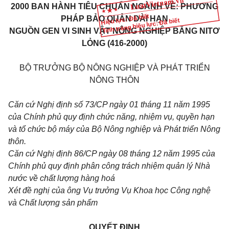
2000 BAN HÀNH TIÊU CHUẨN NGÀNH VỀ: PHƯƠNG
Hiệu lực: Đã biết
PHÁP BẢO QUẢN DÀI HẠN
Tình trạng hiệu lực: Đã biết
NGUỒN GEN VI SINH VẬT NÔNG NGHIỆP BẰNG NITƠ
LỎNG (416-2000)
BỘ TRƯỞNG BỘ NÔNG NGHIỆP VÀ PHÁT TRIỂN
NÔNG THÔN
Căn cứ Nghị định số 73/CP ngày 01 tháng 11 năm 1995
của Chính phủ quy định chức năng, nhiệm vụ, quyền hạn
và tổ chức bộ máy của Bộ Nông nghiệp và Phát triển Nông
thôn.
Căn cứ Nghị định 86/CP ngày 08 tháng 12 năm 1995 của
Chính phủ quy định phân công trách nhiệm quản lý Nhà
nước về chất lượng hàng hoá
Xét đề nghị của ông Vụ trưởng Vụ Khoa học Công nghệ
và Chất lượng sản phẩm
QUYẾT ĐỊNH