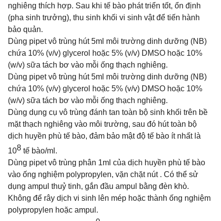
nghiêng thích hợp. Sau khi tế bào phát triển tốt, ổn định
(pha sinh trưởng), thu sinh khối vi sinh vật để tiến hành
bảo quản.
Dùng pipet vô trùng hút 5ml môi trường dinh dưỡng (NB)
chứa 10% (v/v) glycerol hoặc 5% (v/v) DMSO hoặc 10%
(w/v) sữa tách bơ vào mỗi ống thạch nghiêng.
Dùng pipet vô trùng hút 5ml môi trường dinh dưỡng (NB)
chứa 10% (v/v) glycerol hoặc 5% (v/v) DMSO hoặc 10%
(w/v) sữa tách bơ vào mỗi ống thạch nghiêng.
Dùng dụng cụ vô trùng đánh tan toàn bộ sinh khối trên bề
mặt thạch nghiêng vào môi trường, sau đó hút toàn bộ
dịch huyền phù tế bào, đảm bảo mật độ tế bào ít nhất là
8
10
tế bào/ml.
Dùng pipet vô trùng phân 1ml của dịch huyền phù tế bào
vào ống nghiệm polypropylen, vặn chặt nút . Có thể sử
dụng ampul thuỷ tinh, gắn đầu ampul bằng đèn khò.
Không để rây dịch vi sinh lên mép hoặc thành ống nghiệm
polypropylen hoặc ampul.