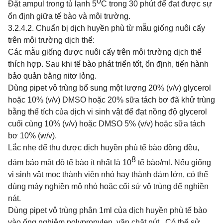
0
Đặt ampul trong tủ lạnh 5
C trong 30 phút để đạt được sự
ổn định giữa tế bào và môi trường.
3.2.4.2. Chuẩn bị dịch huyền phù từ mẫu giống nuôi cấy
trên môi trường dịch thể:
Các mẫu giống được nuôi cấy trên môi trường dịch thể
thích hợp. Sau khi tế bào phát triển tốt, ổn định, tiến hành
bảo quản bằng nitơ lỏng.
Dùng pipet vô trùng bổ sung một lượng 20% (v/v) glycerol
hoặc 10% (v/v) DMSO hoặc 20% sữa tách bơ đã khử trùng
bằng thể tích của dịch vi sinh vật để đạt
nồng độ glycerol
cuối cùng
10%
(v/v)
hoặc
DMSO
5% (v/v) hoặc sữa tách
bơ 10% (w/v).
Lắc nhẹ để thu được dịch huyền phù tế bào đồng đều,
8
đảm bảo mật độ tế bào ít nhất là 10
tế bào/ml. Nếu giống
vi sinh vật mọc thành viên nhỏ hay thành đám lớn, có thể
dùng máy nghiền mô nhỏ hoặc cối sứ vô trùng để nghiền
nát.
Dùng pipet vô trùng phân 1ml của dịch huyền phù tế bào
vào ống nghiệm polypropylen, vặn chặt nút . Có thể sử