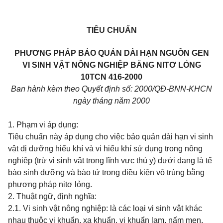
TIÊU CHUẨN
PHƯƠNG PHÁP BẢO QUẢN DÀI HẠN NGUỒN GEN
VI SINH VẬT NÔNG NGHIỆP BẰNG NITƠ LỎNG
10TCN
416-2000
Ban hành kèm theo Quyết định số:
2000/QĐ-BNN-KHCN
ngày
tháng
năm 2000
1. Phạm vi áp dụng:
Tiêu chuẩn này áp dụng cho việc bảo quản dài hạn vi sinh
vật dị dưỡng hiếu khí và vi hiếu khí sử dụng trong nông
nghiệp (trừ vi sinh vật trong lĩnh vực thú y) dưới dạng là tế
bào sinh dưỡng và bào tử trong điều kiện vô trùng bằng
phương pháp nitơ lỏng.
2. Thuật ngữ, định nghĩa:
2.1. Vi sinh vật nông nghiệp: là các loại vi sinh vật khác
nhau thuộc vi khuẩn, xạ khuẩn, vi khuẩn lam, nấm men,