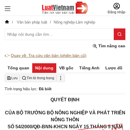
Đăng nhập
Văn bản pháp luật
Nông nghiệp-Lâm nghiệp
Tìm nâng cao
👉
Quay về: Tra cứu văn bản (phiên bản cũ)
Tổng quan
Nội dung
VB gốc
Tiếng Anh
Lược đồ
Lưu
Tìm từ trong trang
Tình trạng hiệu lực:
Đã biết
QUYẾT ĐỊNH
CỦA BỘ TRƯỞNG BỘ NÔNG NGHIỆP VÀ PHÁT TRIỂN
NÔNG THÔN
SỐ 54/2000/QĐ-BNN-KHCN NGÀY 15 THÁNG 5 NĂM