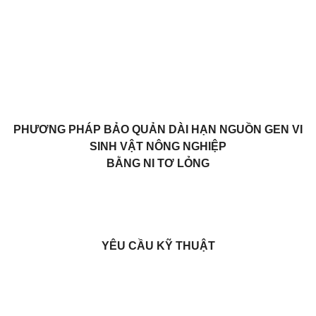
PHƯƠNG PHÁP BẢO QUẢN DÀI HẠN NGUỒN GEN VI
SINH VẬT NÔNG NGHIỆP
BẰNG NI TƠ LỎNG
YÊU CẦU KỸ THUẬT