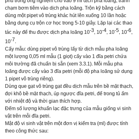
phù trong ống nghiệm cho vào 9 ml dịch pha loãng, tránh
chạm bơm tiêm vào dịch pha loãng. Trộn kỹ bằng cách
dùng một pipet vô trùng khác hút lên xuống 10 lần hoặc
bằng dụng cụ trộn cơ học trong 5-10 giây. Lặp lại các thao
-3
-4
-5
-6
tác này để thu được dịch pha loãng 10
, 10
, 10
, 10
,
-7
10
.
Cấy mẫu: dùng pipet vô trùng lấy từ dịch mẫu pha loãng
một lượng 0,05 ml mẫu (1 giọt) cấy vào 1 đĩa petri chứa
môi trường đã chuẩn bị sẵn (xem 3.3.1). Mỗi mẫu pha
loãng được cấy vào 3 đĩa petri (mỗi độ pha loãng sử dụng
1 pipet vô trùng riêng).
Dùng que gạt vô trùng gạt đều dịch mẫu trên bề mặt thạch,
đợi khô bề mặt thạch, úp ngược đĩa petri,
để trong tủ ấm
với nhiệt độ và thời gian thích hợp.
Đếm số lượng khuẩn lạc đặc trưng của mẫu giống vi sinh
vật trên mỗi đĩa petri.
Mật độ vi sinh vật trên một đơn vị kiểm tra (ml) được tính
theo công thức sau: