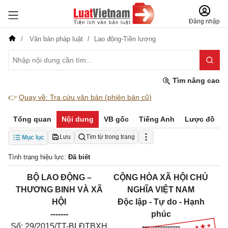
Đăng nhập
Văn bản pháp luật
Lao động-Tiền lương
Tìm nâng cao
👉
Quay về: Tra cứu văn bản (phiên bản cũ)
Tổng quan
Nội dung
VB gốc
Tiếng Anh
Lược đồ
Lưu
Tìm từ trong trang
Mục lục
Tình trạng hiệu lực:
Đã biết
BỘ LAO ĐỘNG –
CỘNG HÒA XÃ HỘI CHỦ
THƯƠNG BINH VÀ XÃ
NGHĨA VIỆT NAM
HỘI
Độc lập - Tự do - Hạnh
-------
phúc
Số: 29/2015/TT-BLĐTBXH
---------------