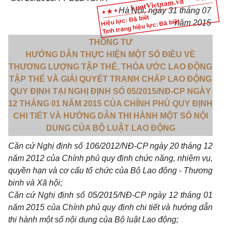
Hà Nội, ngày 31 tháng 07
Hiệu lực: Đã biết
Tình trạng hiệu lực: Đã biết
năm 2015
THÔNG TƯ
HƯỚNG DẪN THỰC HIỆN MỘT SỐ ĐIỀU VỀ
THƯƠNG LƯỢNG TẬP THỂ, THỎA ƯỚC LAO ĐỘNG
TẬP THỂ VÀ GIẢI QUYẾT TRANH CHẤP LAO ĐỘNG
QUY ĐỊNH TẠI NGHỊ ĐỊNH SỐ 05/2015/NĐ-CP NGÀY
12 THÁNG 01 NĂM 2015 CỦA CHÍNH PHỦ QUY ĐỊNH
CHI TIẾT VÀ HƯỚNG DẪN THI HÀNH MỘT SỐ NỘI
DUNG CỦA BỘ LUẬT LAO ĐỘNG
Căn cứ
Nghị định số
106/2012/NĐ-CP ngày 20 tháng 12
năm 2012 của Chính phủ quy định chức năng, nhiệm vụ,
quyền hạn và
cơ cấu
tổ chức
của Bộ Lao động - Thương
binh và Xã hội;
Căn cứ
Nghị định số
05/2015/NĐ-CP ngày 12
tháng
01
năm 2015 của
Chính phủ
quy định chi tiết và
hướng dẫn
thi hành một số nội dung của Bộ luật Lao động;