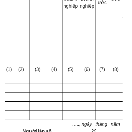
ước
nghiệp
nghiệp
Ngà
bắt
đầ
(1)
(2)
(3)
(4)
(5)
(6)
(7)
(8)
(9)
….., ngày tháng năm
Người lập
s
ổ
20…