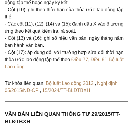
động tập thể hoặc ngày ký kết.
- Cột (10): ghi theo thời hạn của thỏa ước lao động tập
thể.
- Các cột (11), (12), (14) và (15): đánh dấu X vào ô tương
ứng theo kết quả kiểm tra, rà soát.
- Cột (13) và (16): ghi số hiệu văn bản, ngày tháng năm
ban hành văn bản.
- Cột (17): áp dụng đối với
trường hợp
sửa đổi thời hạn
thỏa ước lao động tập thể theo
Điều 77, Điều 81 Bộ luật
Lao động
.
Từ khóa liên quan:
Bộ luật Lao động 2012
,
Nghị định
05/2015/NĐ-CP
,
15/2024/TT-BLĐTBXH
VĂN BẢN LIÊN QUAN THÔNG TƯ 29/2015/TT-
BLĐTBXH