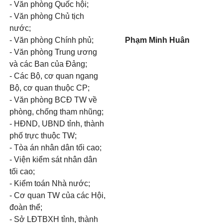
- Văn phòng Quốc hội;
- Văn phòng Chủ tịch
nước;
- Văn phòng Chính phủ;
Phạm Minh Huân
- Văn phòng Trung ương
và các Ban của Đảng;
- Các Bộ, cơ quan ngang
Bộ, cơ quan thuộc CP;
- Văn phòng BCĐ TW về
phòng, chống tham nhũng;
- HĐND, UBND tỉnh, thành
phố trực thuộc TW;
- Tòa án nhân dân tối cao;
- Viện kiểm sát nhân dân
tối cao;
- Kiểm toán Nhà n
ướ
c;
- Cơ quan TW của các Hội,
đoàn thể;
- Sở LĐTBXH tỉnh, thành