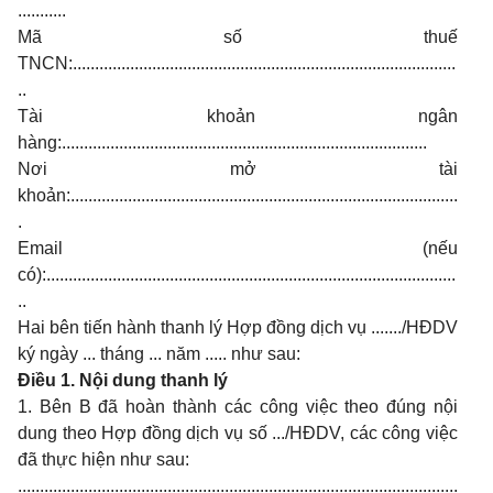
...........
Mã số thuế
TNCN:.......................................................................................
..
Tài khoản ngân
hàng:...................................................................................
Nơi mở tài
khoản:........................................................................................
.
Email (nếu
có):.............................................................................................
..
Hai bên tiến hành thanh lý Hợp đồng dịch vụ ......./HĐDV
ký ngày ... tháng ... năm ..... như sau:
Điều 1. Nội dung thanh lý
1. Bên B đã hoàn thành các công việc theo đúng nội
dung theo Hợp đồng dịch vụ số .../HĐDV, các công việc
đã thực hiện như sau:
....................................................................................................