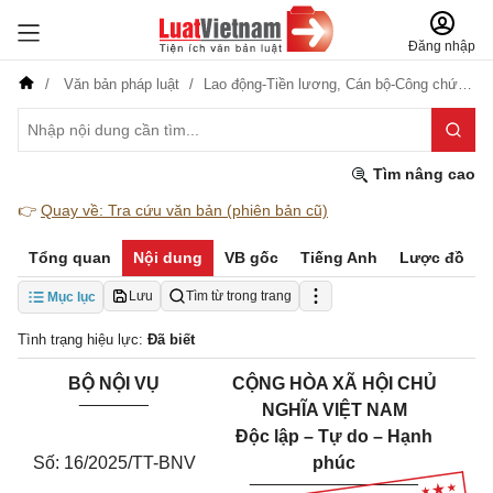
Đăng nhập
Văn bản pháp luật
Lao động-Tiền lương,
Cán bộ-Công chức-Viên chức,
Tìm nâng cao
👉
Quay về: Tra cứu văn bản (phiên bản cũ)
Tổng quan
Nội dung
VB gốc
Tiếng Anh
Lược đồ
Lưu
Tìm từ trong trang
Mục lục
Tình trạng hiệu lực:
Đã biết
BỘ NỘI VỤ
CỘNG HÒA XÃ HỘI CHỦ
_______
NGHĨA VIỆT NAM
Độc lập – Tự do – Hạnh
Số: 16/2025/TT-BNV
phúc
_________________