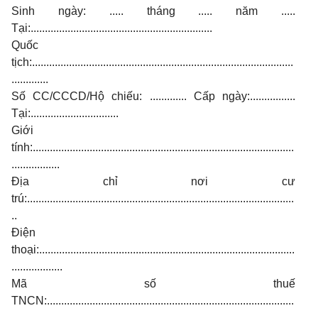
Sinh ngày: ..... tháng ..... năm .....
Tại:................................................................
Quốc
tịch:............................................................................................
.............
Số CC/CCCD/Hộ chiếu: ............. Cấp ngày:................
Tại:...............................
Giới
tính:............................................................................................
.................
Địa chỉ nơi cư
trú:..............................................................................................
..
Điện
thoại:..........................................................................................
..................
Mã số thuế
TNCN:.......................................................................................
........