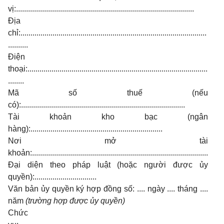
vị:.........................................................................................
Địa
chỉ:.............................................................................................
..........
Điện
thoại:..........................................................................................
........
Mã số thuế (nếu
có):..................................................................................
Tài khoản kho bạc (ngân
hàng):..................................................................
Nơi mở tài
khoản:........................................................................................
Đại diện theo pháp luật (hoặc người được ủy
quyền):...............................
Văn bản ủy quyền ký hợp đồng số: .... ngày .... tháng ....
năm
(trường hợp được ủy quyền)
Chức