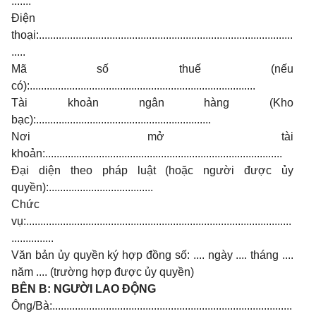
.......
Điện
thoại:..........................................................................................
.....
Mã số thuế (nếu
có):................................................................................
Tài khoản ngân hàng (Kho
bạc):..............................................................
Nơi mở tài
khoản:....................................................................................
Đại diện theo pháp luật (hoặc người được ủy
quyền):.....................................
Chức
vụ:..............................................................................................
...............
Văn bản ủy quyền ký hợp đồng số: .... ngày .... tháng ....
năm .... (trường hợp được ủy quyền)
BÊN B: NGƯỜI LAO ĐỘNG
Ông/Bà:.....................................................................................