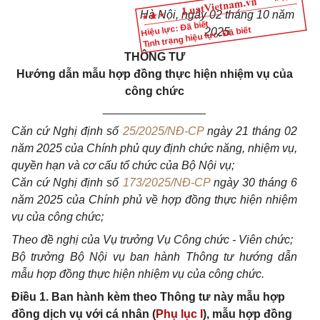
Hà Nội, ngày 02 tháng 10 năm
Hiệu lực: Đã biết
Tình trạng hiệu lực: Đã biết
2025
THÔNG TƯ
Hướng dẫn mẫu hợp đồng thực hiện nhiệm vụ của
công chức
________________
Căn cứ Nghị định số
25/2025/NĐ-CP
ngày 21 tháng 02
năm 2025 của Chính phủ quy định chức năng, nhiệm vụ,
quyền hạn và cơ cấu tổ chức của Bộ Nội vụ;
Căn cứ Nghị định số
173/2025/NĐ-CP
ngày 30 tháng 6
năm 2025 của Chính phủ về hợp đồng thực hiện nhiệm
vụ của công chức;
Theo đề nghị của Vụ trưởng Vụ Công chức - Viên chức;
Bộ trưởng Bộ Nội vụ ban hành Thông tư hướng dẫn
mẫu hợp đồng thực hiện nhiệm vụ của công chức.
Điều 1. Ban hành kèm theo Thông tư này mẫu hợp
đồng dịch vụ với cá nhân (
Phụ lục I
), mẫu hợp đồng