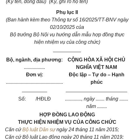
(Ký tên, đóng dấu)
(Ký, ghi rõ họ tên)
Phụ lục II
(Ban hành kèm theo Thông tư số 16/2025/TT-BNV ngày
02/10/2025 của
Bộ trưởng Bộ Nội vụ hướng dẫn mẫu hợp đồng thực
hiện nhiệm vụ của công chức)
__________
Bộ, ngành, địa phương:
CỘNG HÒA XÃ HỘI CHỦ
.................
NGHĨA VIỆT NAM
Đơn vị:
Độc lập – Tự do – Hạnh
..............................................
phúc
_________
______________________
Số: /HĐLĐ
............., ngày ....... tháng .......
năm ........
HỢP ĐỒNG LAO ĐỘNG
THỰC HIỆN NHIỆM VỤ CỦA CÔNG CHỨC
Căn cứ
Bộ luật Dân sự
ngày 24 tháng 11 năm 2015;
Căn cứ Bộ luật Lao động ngày 20 tháng 11 năm 2019;