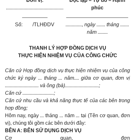
Đơn vị:
Độc lập – Tự do – Hạnh
..............................................
phúc
_________
______________________
Số: /TLHĐDV
............., ngày ....... tháng .......
năm ........
THANH LÝ HỢP ĐỒNG DỊCH VỤ
THỰC HIỆN NHIỆM VỤ CỦA CÔNG CHỨC
Căn cứ Hợp đồng dịch vụ thực hiện nhiệm vụ của công
chức ký ngày ... tháng ... năm.... giữa cơ quan, đơn vị
........................... và ông (bà)...........................;
Căn cứ .........................;
Căn cứ nhu cầu và khả năng thực tế của các bên trong
hợp đồng;
Hôm nay, ngày ... tháng ... năm ... tại (Tên cơ quan, đơn
vị), chúng tôi gồm các bên dưới đây:
BÊN A: BÊN SỬ DỤNG DỊCH VỤ
Cơ quan, đơn