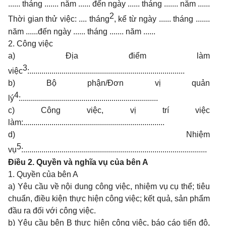
...... tháng ....... năm ...... đến ngày ...... tháng ....... năm ......
2
Thời gian thử việc: .... tháng
, kể từ ngày ...... tháng .......
năm ......đến ngày ...... tháng ....... năm ......
2. Công việc
a) Địa điểm làm
3
việc
:.............................................................................
b) Bộ phận/Đơn vị quản
4
lý
:....................................................................
c) Công việc, vị trí việc
làm:......................................................................
d) Nhiệm
5
vụ
:...........................................................................................
Điều 2. Quyền và nghĩa vụ của bên A
1. Quyền của bên A
a) Yêu cầu về nội dung công việc, nhiệm vụ cụ thể; tiêu
chuẩn, điều kiện thực hiện công việc; kết quả, sản phẩm
đầu ra đối với công việc.
b) Yêu cầu bên B thực hiện công việc, báo cáo tiến độ,