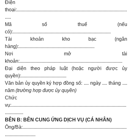
Điện
thoại:..........................................................................................
.....
Mã số thuế (nếu
có):................................................................................
Tài khoản kho bạc (ngân
hàng):..............................................................
Nơi mở tài
khoản:....................................................................................
Đại diện theo pháp luật (hoặc người được ủy
quyền):.....................................
Văn bản ủy quyền ký hợp đồng số: .... ngày .... tháng ....
năm
(trường hợp được ủy quyền)
Chức
vụ:..............................................................................................
...............
BÊN B: BÊN CUNG ỨNG DỊCH VỤ (CÁ NHÂN)
Ông/Bà:.....................................................................................
.........................