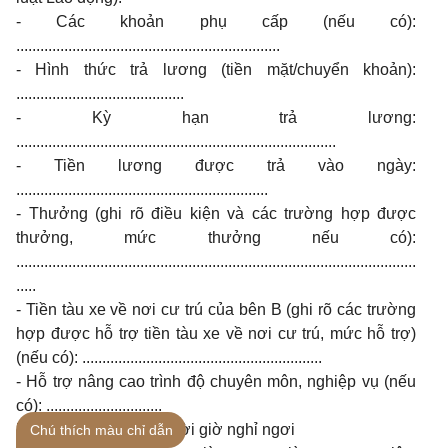
- Các khoản phụ cấp (nếu có):
..................................................................
- Hình thức trả lương (tiền mặt/chuyển khoản):
..........................................
- Kỳ hạn trả lương:
................................................................................
- Tiền lương được trả vào ngày:
...............................................................
- Thưởng (ghi rõ điều kiện và các trường hợp được
thưởng, mức thưởng nếu có):
....................................................................................................
.....
- Tiền tàu xe về nơi cư trú của bên B (ghi rõ các trường
hợp được hỗ trợ tiền tàu xe về nơi cư trú, mức hỗ trợ)
(nếu có): ............................................................
- Hỗ trợ nâng cao trình độ chuyên môn, nghiệp vụ (nếu
có): .............................
b) Thời giờ làm việc, thời giờ nghỉ ngơi
Chú thích màu chỉ dẫn