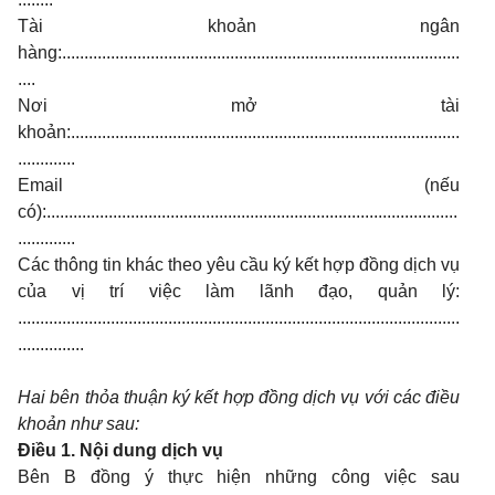
Tài khoản ngân
hàng:..........................................................................................
....
Nơi mở tài
khoản:........................................................................................
.............
Email (nếu
có):.............................................................................................
.............
Các thông tin khác theo yêu cầu ký kết hợp đồng dịch vụ
của vị trí việc làm lãnh đạo, quản lý:
....................................................................................................
...............
Hai bên thỏa thuận ký kết hợp đồng dịch vụ với các điều
khoản như sau:
Điều 1. Nội dung dịch vụ
Bên B đồng ý thực hiện những công việc sau