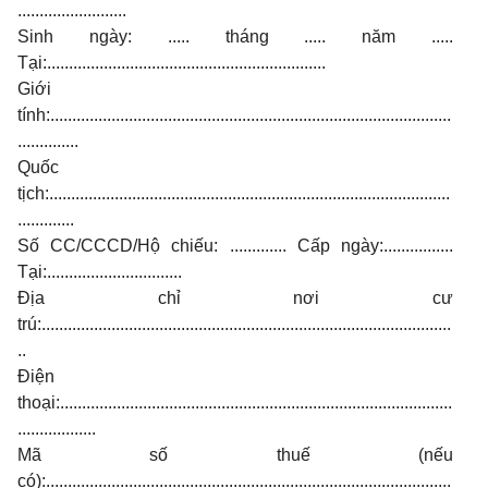
.........................
Sinh ngày: ..... tháng ..... năm .....
Tại:................................................................
Giới
tính:............................................................................................
..............
Quốc
tịch:............................................................................................
.............
Số CC/CCCD/Hộ chiếu: ............. Cấp ngày:................
Tại:...............................
Địa chỉ nơi cư
trú:..............................................................................................
..
Điện
thoại:..........................................................................................
..................
Mã số thuế (nếu
có):.............................................................................................