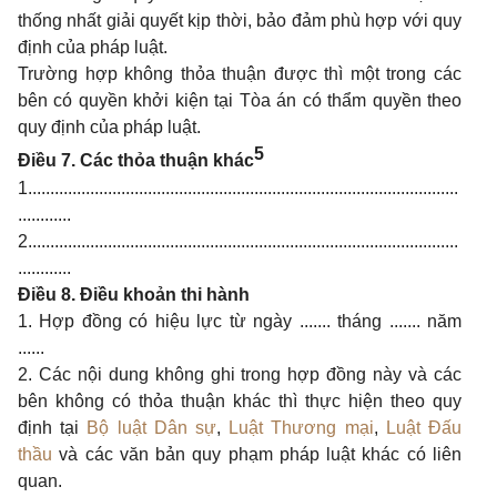
thống nhất giải quyết kịp thời, bảo đảm phù hợp với quy
định của pháp luật.
Trường hợp không thỏa thuận được thì một trong các
bên có quyền khởi kiện tại Tòa án có thẩm quyền theo
quy định của pháp luật.
5
Điều 7. Các thỏa thuận khác
1.................................................................................................
............
2.................................................................................................
............
Điều 8. Điều khoản thi hành
1. Hợp đồng có hiệu lực từ ngày ....... tháng ....... năm
......
2. Các nội dung không ghi trong hợp đồng này và các
bên không có thỏa thuận khác thì thực hiện theo quy
định tại
Bộ luật Dân sự
,
Luật Thương mại
,
Luật Đấu
thầu
và các văn bản quy phạm pháp luật khác có liên
quan.