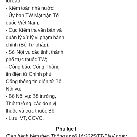
tối cao;
- Kiểm toán nhà nước;
- Ủy ban TW Mặt trận Tổ
quốc Việt Nam;
- Cục Kiểm tra văn bản và
quản lý xử lý vi phạm hành
chính (Bộ Tư pháp);
- Sở Nội vụ các tỉnh, thành
phố trực thuộc TW;
- Công báo, Cổng Thông
tin điện tử Chính phủ;
Cổng thông tin điện tử Bộ
Nội vụ;
- Bộ Nội vụ: Bộ trưởng,
Thứ trưởng, các đơn vị
thuộc và trực thuộc Bộ;
- Lưu: VT, CCVC.
Phụ lục I
(Ban hành kèm theo Thông tư số 16/2025/TT-BNV ngày