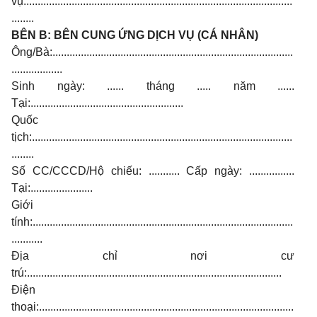
vụ:..............................................................................................
........
BÊN B: BÊN CUNG ỨNG DỊCH VỤ (CÁ NHÂN)
Ông/Bà:.....................................................................................
..................
Sinh ngày: ...... tháng ..... năm ......
Tại:......................................................
Quốc
tịch:............................................................................................
........
Số CC/CCCD/Hộ chiếu: ........... Cấp ngày: ................
Tại:......................
Giới
tính:............................................................................................
...........
Địa chỉ nơi cư
trú:..........................................................................................
Điện
thoại:..........................................................................................