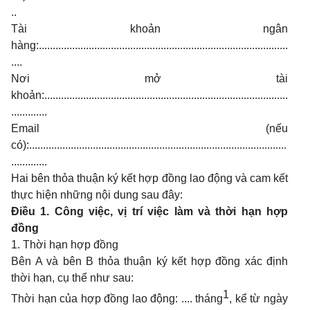
..
Tài khoản ngân
hàng:..........................................................................................
....
Nơi mở tài
khoản:........................................................................................
.............
Email (nếu
có):.............................................................................................
.............
Hai bên thỏa thuận ký kết hợp đồng lao động và cam kết
thực hiện những nội dung sau đây:
Điều 1. Công việc, vị trí việc làm và thời hạn hợp
đồng
1. Thời hạn hợp đồng
Bên A và bên B thỏa thuận ký kết hợp đồng xác định
thời hạn, cụ thể như sau:
1
Thời hạn của hợp đồng lao động: .... tháng
, kể từ ngày