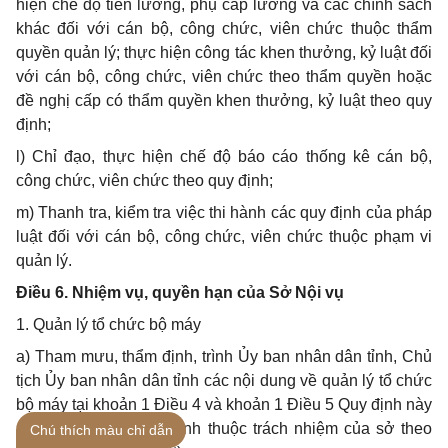
hiện chế độ tiền lương, phụ cấp lương và các chính sách
khác đối với cán bộ, công chức, viên chức thuộc thẩm
quyền quản lý; thực hiện công tác khen thưởng, kỷ luật đối
với cán bộ, công chức, viên chức theo thẩm quyền hoặc
đề nghị cấp có thẩm quyền khen thưởng, kỷ luật theo quy
định;
l) Chỉ đạo, thực hiện chế độ báo cáo thống kê cán bộ,
công chức, viên chức theo quy định;
m) Thanh tra, kiểm tra việc thi hành các quy định của pháp
luật đối với cán bộ, công chức, viên chức thuộc phạm vi
quản lý.
Điều 6. Nhiệm vụ, quyền hạn của Sở Nội vụ
1. Quản lý tổ chức bộ máy
a) Tham mưu, thẩm định, trình Ủy ban nhân dân tỉnh, Chủ
tịch Ủy ban nhân dân tỉnh các nội dung về quản lý tổ chức
bộ máy tại khoản 1 Điều 4 và khoản 1 Điều 5 Quy định này
(trừ những nội dung trình thuộc trách nhiệm của sở theo
Chú thích màu chỉ dẫn