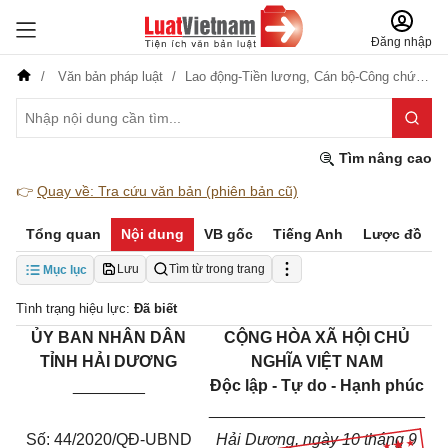
Đăng nhập
Văn bản pháp luật
Lao động-Tiền lương,
Cán bộ-Công chức-Viên chức
Tìm nâng cao
👉
Quay về: Tra cứu văn bản (phiên bản cũ)
Tổng quan
Nội dung
VB gốc
Tiếng Anh
Lược đồ
Lưu
Tìm từ trong trang
Mục lục
Tình trạng hiệu lực:
Đã biết
ỦY BAN NHÂN DÂN
CỘNG HÒA XÃ HỘI CHỦ
TỈNH HẢI DƯƠNG
NGHĨA VIỆT NAM
________
Độc lập - Tự do - Hạnh phúc
________________________
Số: 44/2020/QĐ-UBND
Hải Dương, ngày 10 tháng 9