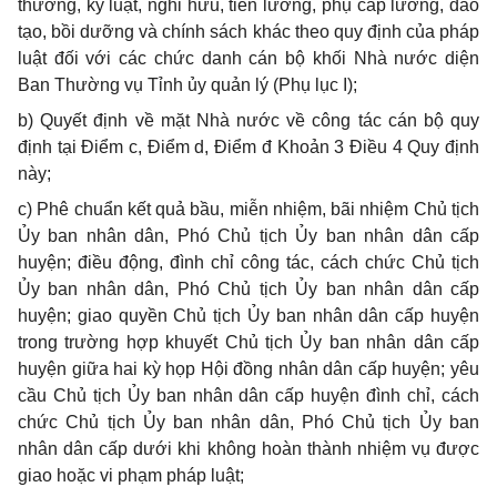
thưởng, kỷ luật, nghỉ hưu, tiền lương, phụ cấp lương, đào
tạo, bồi dưỡng và chính sách khác theo quy định của pháp
luật đối với các chức danh cán bộ khối Nhà nước diện
Ban Thường vụ Tỉnh ủy quản lý (Phụ lục I);
b) Quyết định về mặt Nhà nước về công tác cán bộ quy
định tại Điểm c, Điểm d, Điểm đ Khoản 3 Điều 4 Quy định
này;
c) Phê chuẩn kết quả bầu, miễn nhiệm, bãi nhiệm Chủ tịch
Ủy ban nhân dân, Phó Chủ tịch Ủy ban nhân dân cấp
huyện; điều động, đình chỉ công tác, cách chức Chủ tịch
Ủy ban nhân dân, Phó Chủ tịch Ủy ban nhân dân cấp
huyện; giao quyền Chủ tịch Ủy ban nhân dân cấp huyện
trong trường hợp khuyết Chủ tịch Ủy ban nhân dân cấp
huyện giữa hai kỳ họp Hội đồng nhân dân cấp huyện; yêu
cầu Chủ tịch Ủy ban nhân dân cấp huyện đình chỉ, cách
chức Chủ tịch Ủy ban nhân dân, Phó Chủ tịch Ủy ban
nhân dân cấp dưới khi không hoàn thành nhiệm vụ được
giao hoặc vi phạm pháp luật;