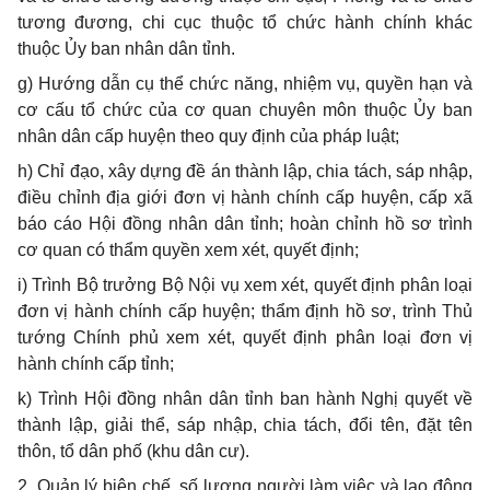
tương đương, chi cục thuộc tổ chức hành chính khác
thuộc Ủy ban nhân dân tỉnh.
g) Hướng dẫn cụ thể chức năng, nhiệm vụ, quyền hạn và
cơ cấu tổ chức của cơ quan chuyên môn thuộc Ủy ban
nhân dân cấp huyện theo quy định của pháp luật;
h) Chỉ đạo, xây dựng đề án thành lập, chia tách, sáp nhập,
điều chỉnh địa giới đơn vị hành chính cấp huyện, cấp xã
báo cáo Hội đồng nhân dân tỉnh; hoàn chỉnh hồ sơ trình
cơ quan có thẩm quyền xem xét, quyết định;
i) Trình Bộ trưởng Bộ Nội vụ xem xét, quyết định phân loại
đơn vị hành chính cấp huyện; thẩm định hồ sơ, trình Thủ
tướng Chính phủ xem xét, quyết định phân loại đơn vị
hành chính cấp tỉnh;
k) Trình Hội đồng nhân dân tỉnh ban hành Nghị quyết về
thành lập, giải thể, sáp nhập, chia tách, đổi tên, đặt tên
thôn, tổ dân phố (khu dân cư).
2. Quản lý biên chế, số lượng người làm việc và lao động