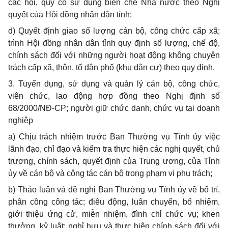
các hội, quỹ có sử dụng biên chế Nhà nước theo Nghị
quyết của Hội đồng nhân dân tỉnh;
d) Quyết định giao số lượng cán bộ, công chức cấp xã;
trình Hội đồng nhân dân tỉnh quy định số lượng, chế độ,
chính sách đối với những người hoạt động không chuyên
trách cấp xã, thôn, tổ dân phố (khu dân cư) theo quy định.
3. Tuyển dụng, sử dụng và quản lý cán bộ, công chức,
viên chức, lao động hợp đồng theo Nghị định số
68/2000/NĐ-CP; người giữ chức danh, chức vụ tại doanh
nghiệp
a) Chịu trách nhiệm trước Ban Thường vụ Tỉnh ủy việc
lãnh đạo, chỉ đạo và kiểm tra thực hiện các nghị quyết, chủ
trương, chính sách, quyết định của Trung ương, của Tỉnh
ủy về cán bộ và công tác cán bộ trong phạm vi phụ trách;
b) Thảo luận và đề nghị Ban Thường vụ Tỉnh ủy về bố trí,
phân công công tác; điêu động, luân chuyển, bổ nhiệm,
giới thiệu ứng cử, miễn nhiệm, đình chỉ chức vụ; khen
thưởng, kỷ luật; nghỉ hưu và thực hiện chính sách đối với