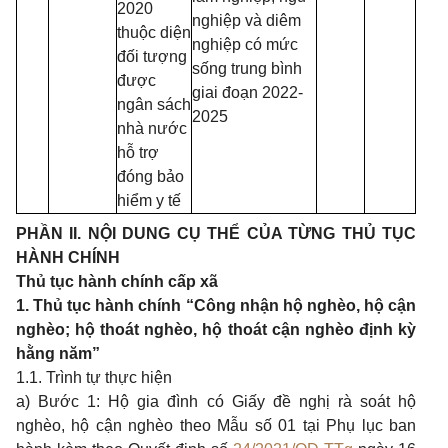
2020
nghiệp và diêm
thuộc diện
nghiệp có mức
đối tượng
sống trung bình
được
giai đoạn 2022-
ngân sách
2025
nhà nước
hỗ trợ
đóng bảo
hiểm y tế
PHẦN II. NỘI DUNG CỤ THỂ CỦA TỪNG THỦ TỤC
HÀNH CHÍNH
Thủ tục hành chính cấp xã
1. Thủ tục hành chính “Công nhận hộ nghèo, hộ cận
nghèo; hộ thoát nghèo, hộ thoát cận nghèo định kỳ
hằng năm”
1.1. Trình tự thực hiện
a) Bước 1: Hộ gia đình có Giấy đề nghị rà soát hộ
nghèo, hộ cận nghèo theo Mẫu số 01 tại Phụ lục ban