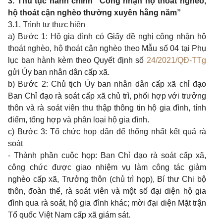
3. Thủ tục hành chính “Công nhận hộ thoát nghèo,
hộ thoát cận nghèo thường xuyên hằng năm”
3.1. Trình tự thực hiện
a) Bước 1: Hộ gia đình có Giấy đề nghị công nhận hộ
thoát nghèo, hộ thoát cận nghèo theo Mẫu số 04 tại Phụ
lục ban hành kèm theo Quyết định số
24/2021/QĐ-TTg
gửi Ủy ban nhân dân cấp xã.
b) Bước 2: Chủ tịch Ủy ban nhân dân cấp xã chỉ đạo
Ban Chỉ đạo rà soát cấp xã chủ trì, phối hợp với trưởng
thôn và rà soát viên thu thập thông tin hộ gia đình, tính
điểm, tổng hợp và phân loại hộ gia đình.
c) Bước 3: Tổ chức họp dân để thống nhất kết quả rà
soát
- Thành phần cuộc họp: Ban Chỉ đạo rà soát cấp xã,
công chức được giao nhiệm vụ làm công tác giảm
nghèo cấp xã, Trưởng thôn (chủ trì họp), Bí thư Chi bộ
thôn, đoàn thể, rà soát viên và một số đại diện hộ gia
đình qua rà soát, hộ gia đình khác; mời đại diện Mặt trận
Tổ quốc Việt Nam cấp xã giám sát.