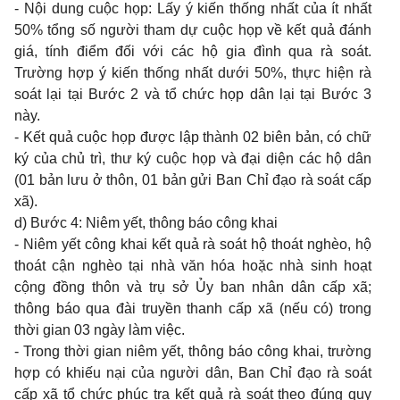
- Nội dung cuộc họp: Lấy ý kiến thống nhất của ít nhất
50% tổng số người tham dự cuộc họp về kết quả đánh
giá, tính điểm đối với các hộ gia đình qua rà soát.
Trường hợp ý kiến thống nhất dưới 50%, thực hiện rà
soát lại tại Bước 2 và tổ chức họp dân lại tại Bước 3
này.
- Kết quả cuộc họp được lập thành 02 biên bản, có chữ
ký của chủ trì, thư ký cuộc họp và đại diện các hộ dân
(01 bản lưu ở thôn, 01 bản gửi Ban Chỉ đạo rà soát cấp
xã).
d) Bước 4: Niêm yết, thông báo công khai
- Niêm yết công khai kết quả rà soát hộ thoát nghèo, hộ
thoát cận nghèo tại nhà văn hóa hoặc nhà sinh hoạt
cộng đồng thôn và trụ sở Ủy ban nhân dân cấp xã;
thông báo qua đài truyền thanh cấp xã (nếu có) trong
thời gian 03 ngày làm việc.
- Trong thời gian niêm yết, thông báo công khai, trường
hợp có khiếu nại của người dân, Ban Chỉ đạo rà soát
cấp xã tổ chức phúc tra kết quả rà soát theo đúng quy