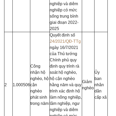
nghiệp và diêm
nghiệp có mức
sống trung bình
giai đoạn 2022-
2025
Quyết định số
24/2021/QĐ-TTg
ngày 16/7/2021
của Thủ tướng
Chính phủ quy
Công
định quy trình rà
nhận hộ
soát hộ nghèo,
Ủy
nghèo, hộ
hộ cận nghèo
ban
Giảm
2
1.000506
cận
hằng năm và quy
nhân
nghèo
nghèo
trình xác định hộ
dân
phát sinh
làm nông nghiệp,
cấp xã
trong năm
lâm nghiệp, ngư
nghiệp và diêm
nghiệp có mức