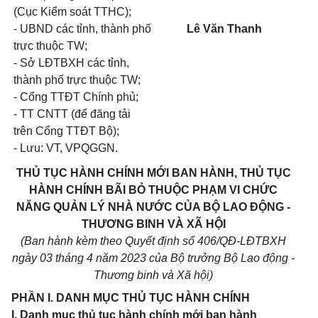
(Cục Kiểm soát TTHC);
- UBND các tỉnh, thành phố
Lê Văn Thanh
trực thuộc TW;
- Sở LĐTBXH các tỉnh,
thành phố trực thuộc TW;
- Cổng TTĐT Chính phủ;
- TT CNTT (để đăng tải
trên Cổng TTĐT Bộ);
- Lưu: VT, VPQGGN.
THỦ TỤC HÀNH CHÍNH MỚI BAN HÀNH, THỦ TỤC
HÀNH CHÍNH BÃI BỎ THUỘC PHẠM VI CHỨC
NĂNG QUẢN LÝ NHÀ NƯỚC CỦA BỘ LAO ĐỘNG -
THƯƠNG BINH VÀ XÃ HỘI
(Ban hành kèm theo Quyết định số 406/QĐ-LĐTBXH
ngày 03 tháng 4 năm 2023 của Bộ trưởng Bộ Lao động -
Thương binh và Xã hội)
PHẦN I. DANH MỤC THỦ TỤC HÀNH CHÍNH
I. Danh mục thủ tục hành chính mới ban hành