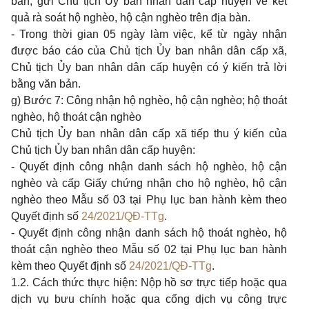
bản, gửi Chủ tịch Ủy ban nhân dân cấp huyện về kết
quả rà soát hộ nghèo, hộ cận nghèo trên địa bàn.
- Trong thời gian 05 ngày làm việc, kể từ ngày nhận
được báo cáo của Chủ tịch Ủy ban nhân dân cấp xã,
Chủ tịch Ủy ban nhân dân cấp huyện có ý kiến trả lời
bằng văn bản.
g) Bước 7: Công nhận hộ nghèo, hộ cận nghèo; hộ thoát
nghèo, hộ thoát cận nghèo
Chủ tịch Ủy ban nhân dân cấp xã tiếp thu ý kiến của
Chủ tịch Ủy ban nhân dân cấp huyện:
- Quyết định công nhận danh sách hộ nghèo, hộ cận
nghèo và cấp Giấy chứng nhận cho hộ nghèo, hộ cận
nghèo theo Mẫu số 03 tại Phụ lục ban hành kèm theo
Quyết định số
24/2021/QĐ-TTg
.
- Quyết định công nhận danh sách hộ thoát nghèo, hộ
thoát cận nghèo theo Mẫu số 02 tại Phụ lục ban hành
kèm theo Quyết định số
24/2021/QĐ-TTg
.
1.2. Cách thức thực hiện: Nộp hồ sơ trực tiếp hoặc qua
dịch vụ bưu chính hoặc qua cổng dịch vụ công trực