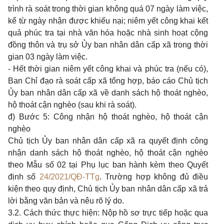
trình rà soát trong thời gian không quá 07 ngày làm việc,
kể từ ngày nhận được khiếu nại; niêm yết công khai kết
quả phúc tra tại nhà văn hóa hoặc nhà sinh hoạt cộng
đồng thôn và trụ sở Ủy ban nhân dân cấp xã trong thời
gian 03 ngày làm việc.
- Hết thời gian niêm yết công khai và phúc tra (nếu có),
Ban Chỉ đạo rà soát cấp xã tổng hợp, báo cáo Chủ tịch
Ủy ban nhân dân cấp xã về danh sách hộ thoát nghèo,
hộ thoát cận nghèo (sau khi rà soát).
đ) Bước 5: Công nhận hộ thoát nghèo, hộ thoát cận
nghèo
Chủ tịch Ủy ban nhân dân cấp xã ra quyết định công
nhận danh sách hộ thoát nghèo, hộ thoát cận nghèo
theo Mẫu số 02 tại Phụ lục ban hành kèm theo Quyết
định số
24/2021/QĐ-TTg
. Trường hợp không đủ điều
kiện theo quy định, Chủ tịch Ủy ban nhân dân cấp xã trả
lời bằng văn bản và nêu rõ lý do.
3.2. Cách thức thực hiện: Nộp hồ sơ trực tiếp hoặc qua