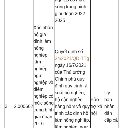
sống trung bình
giai đoạn 2022-
2025
Xác nhận
hộ gia
đình làm
nông
Quyết định số
nghiệp,
24/2021/QĐ-TTg
lâm
ngày 16/7/2021
nghiệp,
của Thủ tướng
ngư
Chính phủ quy
nghiệp và
định quy trình rà
diêm
soát hộ nghèo,
Ủy
nghiệp có
hộ cận nghèo
Bảo
ban
mức sống
3
2.000602
hằng năm và quy
trợ xã
nhân
trung bình
trình xác định hộ
hội
dân
giai đoạn
làm nông nghiệp,
cấp xã
2016-
lâm nghiệp, ngư