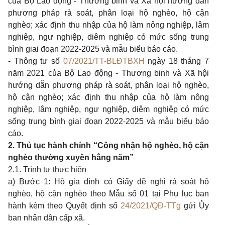
của Bộ Lao động - Thương binh và Xã hội hướng dẫn
phương pháp rà soát, phân loại hộ nghèo, hộ cận
nghèo; xác định thu nhập của hộ làm nông nghiệp, lâm
nghiệp, ngư nghiệp, diêm nghiệp có mức sống trung
bình giai đoạn 2022-2025 và mẫu biểu báo cáo.
- Thông tư số
07/2021/TT-BLĐTBXH
ngày 18 tháng 7
năm 2021 của Bộ Lao động - Thương binh và Xã hội
hướng dẫn phương pháp rà soát, phân loại hộ nghèo,
hộ cận nghèo; xác định thu nhập của hộ làm nông
nghiệp, lâm nghiệp, ngư nghiệp, diêm nghiệp có mức
sống trung bình giai đoạn 2022-2025 và mẫu biểu báo
cáo.
2. Thủ tục hành chính “Công nhận hộ nghèo, hộ cận
nghèo thường xuyên hằng năm”
2.1. Trình tự thực hiện
a) Bước 1: Hộ gia đình có Giấy đề nghị rà soát hộ
nghèo, hộ cận nghèo theo Mẫu số 01 tại Phụ lục ban
hành kèm theo Quyết định số
24/2021/QĐ-TTg
gửi Ủy
ban nhân dân cấp xã.