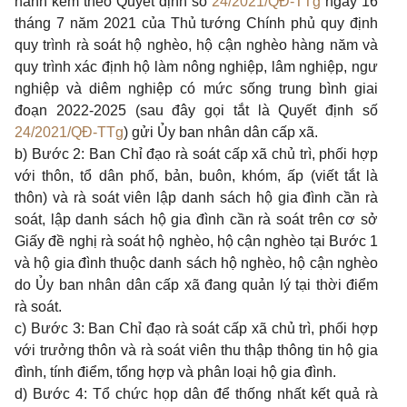
hành kèm theo Quyết định số
24/2021/QĐ-TTg
ngày 16
tháng 7 năm 2021 của Thủ tướng Chính phủ quy định
quy trình rà soát hộ nghèo, hộ cận nghèo hàng năm và
quy trình xác định hộ làm nông nghiệp, lâm nghiệp, ngư
nghiệp và diêm nghiệp có mức sống trung bình giai
đoạn 2022-2025 (sau đây gọi tắt là Quyết định số
24/2021/QĐ-TTg
) gửi Ủy ban nhân dân cấp xã.
b) Bước 2: Ban Chỉ đạo rà soát cấp xã chủ trì, phối hợp
với thôn, tổ dân phố, bản, buôn, khóm, ấp (viết tắt là
thôn) và rà soát viên lập danh sách hộ gia đình cần rà
soát, lập danh sách hộ gia đình cần rà soát trên cơ sở
Giấy đề nghị rà soát hộ nghèo, hộ cận nghèo tại Bước 1
và hộ gia đình thuộc danh sách hộ nghèo, hộ cận nghèo
do Ủy ban nhân dân cấp xã đang quản lý tại thời điểm
rà soát.
c) Bước 3: Ban Chỉ đạo rà soát cấp xã chủ trì, phối hợp
với trưởng thôn và rà soát viên thu thập thông tin hộ gia
đình, tính điểm, tổng hợp và phân loại hộ gia đình.
d) Bước 4: Tổ chức họp dân để thống nhất kết quả rà