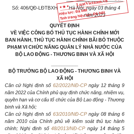
Số: 406/QĐ-LĐTBXH
Hà Nội, ngày 03 tháng 4
Hiệu lực: Đã biết
Tình trạng hiệu lực: Đã biết
năm 2023
QUYẾT ĐỊNH
VỀ VIỆC CÔNG BỐ THỦ TỤC HÀNH CHÍNH MỚI
BAN HÀNH, THỦ TỤC HÀNH CHÍNH BÃI BỎ THUỘC
PHẠM VI CHỨC NĂNG QUẢN LÝ NHÀ NƯỚC CỦA
BỘ LAO ĐỘNG - THƯƠNG BINH VÀ XÃ HỘI
__________
BỘ TRƯỞNG BỘ LAO ĐỘNG - THƯƠNG BINH VÀ
XÃ HỘI
Căn cứ Nghị định số
62/2022/NĐ-CP
ngày 12 tháng 9
năm 2022 của Chính phủ quy định chức năng, nhiệm vụ,
quyền hạn và cơ cấu tổ chức của Bộ Lao động - Thương
binh và Xã hội;
Căn cứ Nghị định số
63/2010/NĐ-CP
ngày 08 tháng 6
năm 2010 của Chính phủ về kiểm soát thủ tục hành
chính; Nghị định số
48/2013/NĐ-CP
ngày 14 tháng 5