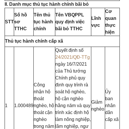
II. Danh mục thủ tục hành chính bãi bỏ
Cơ
Số hồ
Tên thủ
Tên VBQPPL
Lĩnh
quan
STT
sơ
tục hành
quy định việc
vực
thực
TTHC
chính
bãi bỏ TTHC
hiện
Thủ tục hành chính cấp xã
Quyết định số
24/2021/QĐ-TTg
ngày 16/7/2021
của Thủ tướng
Chính phủ quy
Công
định quy trình rà
nhận hộ
soát hộ nghèo,
Ủy
thoát
hộ cận nghèo
ban
Giảm
1
1.000489
nghèo, hộ
hằng năm và quy
nhân
nghèo
thoát cận
trình xác định hộ
dân
nghèo
làm nông nghiệp,
cấp xã
trong năm
lâm nghiệp, ngư