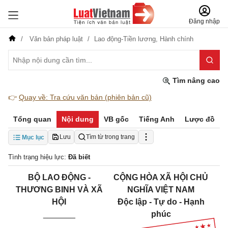
Đăng nhập
Văn bản pháp luật
Lao động-Tiền lương,
Hành chính
Tìm nâng cao
👉
Quay về: Tra cứu văn bản (phiên bản cũ)
Tổng quan
Nội dung
VB gốc
Tiếng Anh
Lược đồ
Lưu
Tìm từ trong trang
Mục lục
Tình trạng hiệu lực:
Đã biết
BỘ LAO ĐỘNG -
CỘNG HÒA XÃ HỘI CHỦ
THƯƠNG BINH VÀ XÃ
NGHĨA VIỆT NAM
HỘI
Độc lập - Tự do - Hạnh
_______
phúc
_____________________