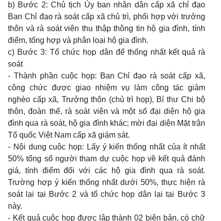
b) Bước 2: Chủ tịch Ủy ban nhân dân cấp xã chỉ đạo
Ban Chỉ đạo rà soát cấp xã chủ trì, phối hợp với trưởng
thôn và rà soát viên thu thập thông tin hộ gia đình, tính
điểm, tổng hợp và phân loại hộ gia đình.
c) Bước 3: Tổ chức họp dân để thống nhất kết quả rà
soát
- Thành phần cuộc họp: Ban Chỉ đạo rà soát cấp xã,
công chức được giao nhiệm vụ làm công tác giảm
nghèo cấp xã, Trưởng thôn (chủ trì họp), Bí thư Chi bộ
thôn, đoàn thể, rà soát viên và một số đại diện hộ gia
đình qua rà soát, hộ gia đình khác; mời đại diện Mặt trận
Tổ quốc Việt Nam cấp xã giám sát.
- Nội dung cuộc họp: Lấy ý kiến thống nhất của ít nhất
50% tổng số người tham dự cuộc họp về kết quả đánh
giá, tính điểm đối với các hộ gia đình qua rà soát.
Trường hợp ý kiến thống nhất dưới 50%, thực hiện rà
soát lại tại Bước 2 và tổ chức họp dân lại tại Bước 3
này.
- Kết quả cuộc họp được lập thành 02 biên bản, có chữ