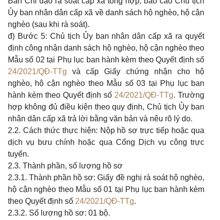
Ban Chỉ đạo rà soát cấp xã tổng hợp, báo cáo Chủ tịch
Ủy ban nhân dân cấp xã về danh sách hộ nghèo, hộ cận
nghèo (sau khi rà soát).
đ) Bước 5: Chủ tịch Ủy ban nhân dân cấp xã ra quyết
định công nhận danh sách hộ nghèo, hộ cận nghèo theo
Mẫu số 02 tại Phụ lục ban hành kèm theo Quyết định số
24/2021/QĐ-TTg
và cấp Giấy chứng nhận cho hộ
nghèo, hộ cận nghèo theo Mẫu số 03 tại Phụ lục ban
hành kèm theo Quyết định số
24/2021/QĐ-TTg
. Trường
hợp không đủ điều kiện theo quy định, Chủ tịch Ủy ban
nhân dân cấp xã trả lời bằng văn bản và nêu rõ lý do.
2.2. Cách thức thực hiện: Nộp hồ sơ trực tiếp hoặc qua
dịch vụ bưu chính hoặc qua Cổng Dịch vụ công trực
tuyến.
2.3. Thành phần, số lượng hồ sơ
2.3.1. Thành phần hồ sơ: Giấy đề nghị rà soát hộ nghèo,
hộ cận nghèo theo Mẫu số 01 tại Phụ lục ban hành kèm
theo Quyết định số
24/2021/QĐ-TTg
.
2.3.2. Số lượng hồ sơ: 01 bộ.