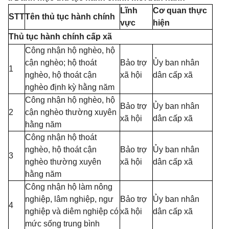
Lĩnh
Cơ quan thực
STT
Tên thủ tục hành chính
vực
hiện
Thủ tục hành chính cấp xã
Công nhận hộ nghèo, hộ
cận nghèo; hộ thoát
Bảo trợ
Ủy ban nhân
1
nghèo, hộ thoát cận
xã hội
dân cấp xã
nghèo định kỳ hằng năm
Công nhận hộ nghèo, hộ
Bảo trợ
Ủy ban nhân
2
cận nghèo thường xuyên
xã hội
dân cấp xã
hằng năm
Công nhận hộ thoát
nghèo, hộ thoát cận
Bảo trợ
Ủy ban nhân
3
nghèo thường xuyên
xã hội
dân cấp xã
hằng năm
Công nhận hộ làm nông
nghiệp, lâm nghiệp, ngư
Bảo trợ
Ủy ban nhân
4
nghiệp và diêm nghiệp có
xã hội
dân cấp xã
mức sống trung bình