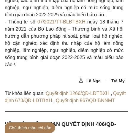
nghèo; xác định thu nhập của hộ làm nông nghiệp, lâm
nghiệp, ngư nghiệp, diêm nghiệp có mức sống trung
bình giai đoạn 2022-2025 và mẫu biểu báo cáo.
- Thông tư số
07/2021/TT-BLĐTBXH
ngày 18 tháng 7
năm 2021 của Bộ Lao động - Thương binh và Xã hội
hướng dẫn phương pháp rà soát, phân loại hộ nghèo,
hộ cận nghèo; xác định thu nhập của hộ làm nông
nghiệp, lâm nghiệp, ngư nghiệp, diêm nghiệp có mức
sống trung bình giai đoạn 2022-2025 và mẫu biểu báo
cáo./.
Lã Nga
|
Trà My
Từ khóa liên quan:
Quyết định 1266/QĐ-LĐTBXH
,
Quyết
định 673/QĐ-LĐTBXH
,
Quyết định 967/QĐ-BNNMT
VĂN BẢN LIÊN QUAN QUYẾT ĐỊNH 406/QĐ-
Chú thích màu chỉ dẫn
LĐTBXH