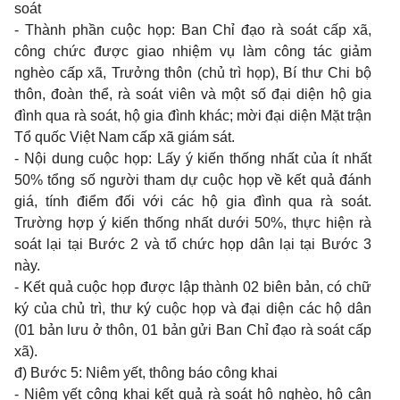
soát
- Thành phần cuộc họp: Ban Chỉ đạo rà soát cấp xã,
công chức được giao nhiệm vụ làm công tác giảm
nghèo cấp xã, Trưởng thôn (chủ trì họp), Bí thư Chi bộ
thôn, đoàn thể, rà soát viên và một số đại diện hộ gia
đình qua rà soát, hộ gia đình khác; mời đại diện Mặt trận
Tổ quốc Việt Nam cấp xã giám sát.
- Nội dung cuộc họp: Lấy ý kiến thống nhất của ít nhất
50% tổng số người tham dự cuộc họp về kết quả đánh
giá, tính điểm đối với các hộ gia đình qua rà soát.
Trường hợp ý kiến thống nhất dưới 50%, thực hiện rà
soát lại tại Bước 2 và tổ chức họp dân lại tại Bước 3
này.
- Kết quả cuộc họp được lập thành 02 biên bản, có chữ
ký của chủ trì, thư ký cuộc họp và đại diện các hộ dân
(01 bản lưu ở thôn, 01 bản gửi Ban Chỉ đạo rà soát cấp
xã).
đ) Bước 5: Niêm yết, thông báo công khai
- Niêm yết công khai kết quả rà soát hộ nghèo, hộ cận