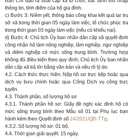
Ban Chỉ đạo rà soát cấp xã tổ chức xác định thu nhập
thông tin, tính điểm của hộ gia đình.
c) Bước 3: Niêm yết, thông báo công khai kết quả tại trụ
sở xã trong thời gian 05 ngày làm việc, tổ chức phúc tra
trong thời gian 03 ngày làm việc (nếu có khiếu nại).
d) Bước 4: Chủ tịch Ủy ban nhân dân cấp xã quyết định
công nhận hộ làm nông nghiệp, lâm nghiệp, ngư nghiệp
và diêm nghiệp có mức sống trung bình. Trường hợp
không đủ điều kiện theo quy định, Chủ tịch Ủy ban nhân
dân cấp xã trả lời bằng văn bản và nêu rõ lý do.
4.2. Cách thức thực hiện: Nộp hồ sơ trực tiếp hoặc qua
dịch vụ bưu chính hoặc qua Cổng Dịch vụ công trực
tuyến.
4.3. Thành phần, số lượng hồ sơ
4.3.1. Thành phần hồ sơ: Giấy đề nghị xác định hộ có
mức sống trung bình theo Mẫu số 01 tại Phụ lục ban
hành kèm theo Quyết định số
24/2021/QĐ-TTg
.
4.3.2. Số lượng hồ sơ: 01 bộ.
4.4. Thời gian giải quyết: 15 ngày.