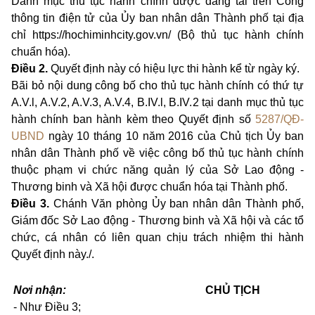
Danh mục thủ tục hành chính được đăng tải trên Cổng
thông tin điện tử của Ủy ban nhân dân Thành phố tại địa
chỉ https://hochiminhcity.gov.vn/ (Bộ thủ tục hành chính
chuẩn hóa).
Điều 2.
Quyết định này có hiệu lực thi hành kể từ ngày ký.
Bãi bỏ nội dung công bố cho thủ tục hành chính có thứ tự
A.V.l, A.V.2, A.V.3, A.V.4, B.IV.l, B.IV.2 tại danh mục thủ tục
hành chính ban hành kèm theo Quyết định số
5287/QĐ-
UBND
ngày 10 tháng 10 năm 2016 của Chủ tịch Ủy ban
nhân dân Thành phố về việc công bố thủ tục hành chính
thuộc phạm vi chức năng quản lý của Sở Lao động -
Thương binh và Xã hội được chuẩn hóa tại Thành phố.
Điều 3.
Chánh Văn phòng Ủy ban nhân dân Thành phố,
Giám đốc Sở Lao động - Thương binh và Xã hội
và các tổ
chức, cá nhân có liên quan chịu trách nhiệm thi hành
Quyết định này./.
Nơi nhận:
CHỦ TỊCH
- Như Điều 3;