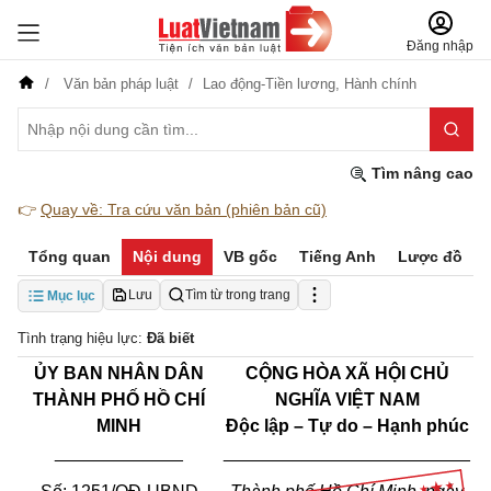
Đăng nhập
Văn bản pháp luật
Lao động-Tiền lương,
Hành chính
Tìm nâng cao
👉
Quay về: Tra cứu văn bản (phiên bản cũ)
Tổng quan
Nội dung
VB gốc
Tiếng Anh
Lược đồ
Lưu
Tìm từ trong trang
Mục lục
Tình trạng hiệu lực:
Đã biết
ỦY BAN NHÂN DÂN
CỘNG HÒA XÃ HỘI CHỦ
THÀNH PHỐ HỒ CHÍ
NGHĨA VIỆT NAM
MINH
Độc lập – Tự do – Hạnh phúc
_____________
_________________________