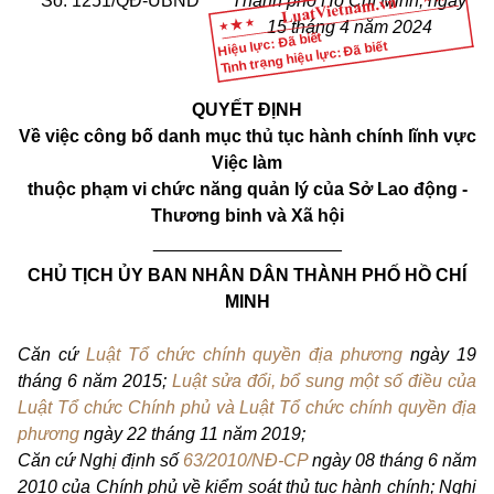
Số: 1251/QĐ-UBND
Thành phố Hồ Chí Minh, ngày
15 tháng 4 năm 2024
Hiệu lực: Đã biết
Tình trạng hiệu lực: Đã biết
QUYẾT ĐỊNH
V
ề việc công bố danh mục thủ tục hành chính lĩnh vực
Việc làm
thuộc phạm vi chức năng quản lý của Sở Lao động -
Thương binh và Xã hội
___________________
CHỦ TỊCH ỦY BAN NHÂN DÂN THÀNH PH
Ố
H
Ồ
CHÍ
MINH
Căn cứ
Luật Tổ chức chính quyền địa phương
ngày 19
th
á
ng 6 năm 2015;
Luật sửa đổi, bổ sung một số điều của
Luật Tổ chức Chính phủ và Luật Tổ chức chính quyền địa
phương
ngày 22 tháng 11 năm 2019;
Căn cứ Nghị định số
63/2010/NĐ-CP
ngày 08 tháng 6 năm
2010 của Chính phủ về kiểm soát thủ tục hành chính; Nghị