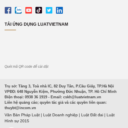
TẢI ỨNG DỤNG LUATVIETNAM
Quét mã QR code để cài đặt
Trụ sở: Tầng 3, Toà nhà IC, 82 Duy Tân, P.Cầu Giấy, TP.Hà Nội
VPĐD: 648 Nguyễn Kiệm, Phường Đức Nhuận, TP. Hồ Chí Minh
Điện thoại: 0938 36 1919 - Email:
cskh@luatvietnam.vn
Liên hệ quảng cáo; quyền tác giả và các quyền liên quan:
thuybt@incom.vn
Văn Bản Pháp Luật
|
Luật Doanh nghiệp
|
Luật Đất đai
|
Luật
Hình sự 2015