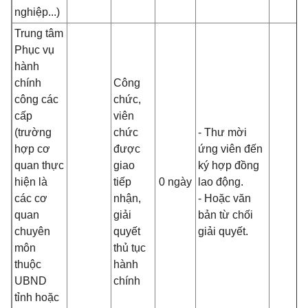
nghiệp...)
Trung tâm
Phục vụ
hành
chính
Công
công các
chức,
cấp
viên
(trường
chức
- Thư mời
hợp cơ
được
ứng viên đến
quan thực
giao
ký hợp đồng
hiện là
tiếp
0 ngày
lao động.
các cơ
nhận,
- Hoặc văn
quan
giải
bản từ chối
chuyên
quyết
giải quyết.
môn
thủ tục
thuộc
hành
UBND
chính
tỉnh hoặc