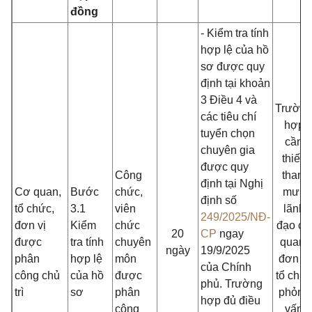
đồng
- Kiểm tra tính
hợp lệ của hồ
sơ được quy
định tại khoản
3 Điều 4 và
Trườn
các tiêu chí
hợp
tuyển chọn
cần
chuyên gia
thiết,
được quy
Công
tham
định tại Nghị
Cơ quan,
Bước
chức,
mưu
định số
tổ chức,
3.1
viên
lãnh
249/2025/NĐ-
đơn vị
Kiểm
chức
đạo cơ
20
CP
ngay
được
tra tính
chuyên
quan,
ngày
19/9/2025
phân
hợp lệ
môn
đơn vị
của Chính
công chủ
của hồ
được
tổ chứ
phủ. Trường
trì
sơ
phân
phỏng
hợp đủ điều
công
vấn