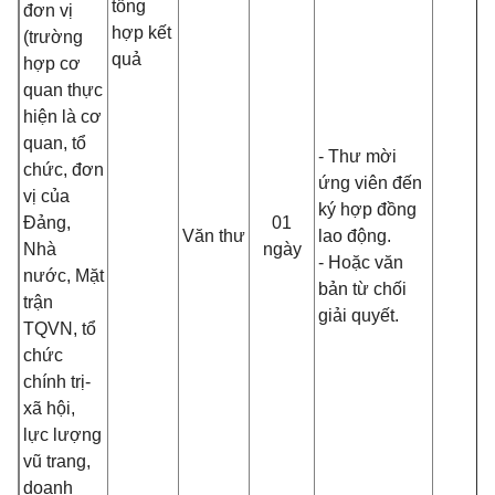
tổng
đơn vị
hợp kết
(trường
quả
hợp cơ
quan thực
hiện là cơ
quan, tổ
- Thư mời
chức, đơn
ứng viên đến
vị của
ký hợp đồng
Đảng,
01
Văn thư
lao động.
Nhà
ngày
- Hoặc văn
nước, Mặt
bản từ chối
trận
giải quyết.
TQVN, tổ
chức
chính trị-
xã hội,
lực lượng
vũ trang,
doanh