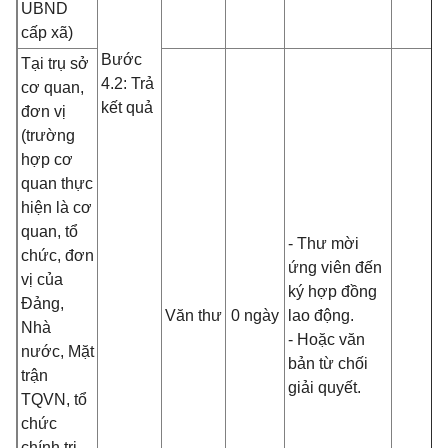
UBND
cấp xã)
Bước
Tại trụ sở
4.2: Trả
cơ quan,
kết quả
đơn vị
(trường
hợp cơ
quan thực
hiện là cơ
quan, tổ
- Thư mời
chức, đơn
ứng viên đến
vị của
ký hợp đồng
Đảng,
Văn thư
0 ngày
lao động.
Nhà
- Hoặc văn
nước, Mặt
bản từ chối
trận
giải quyết.
TQVN, tổ
chức
chính trị-