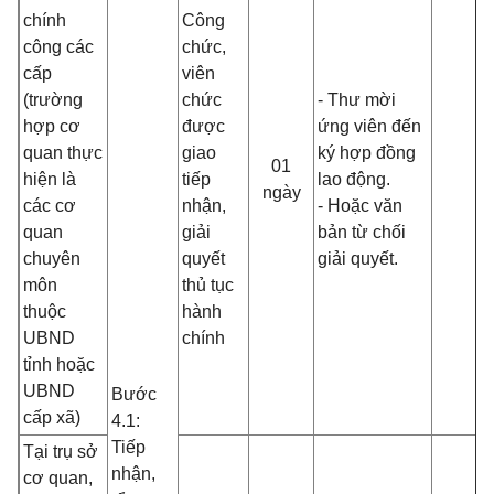
chính
Công
công các
chức,
cấp
viên
(trường
chức
- Thư mời
hợp cơ
được
ứng viên đến
quan thực
giao
ký hợp đồng
01
hiện là
tiếp
lao động.
ngày
các cơ
nhận,
- Hoặc văn
quan
giải
bản từ chối
chuyên
quyết
giải quyết.
môn
thủ tục
thuộc
hành
UBND
chính
tỉnh hoặc
UBND
Bước
cấp xã)
4.1:
Tiếp
Tại trụ sở
nhận,
cơ quan,