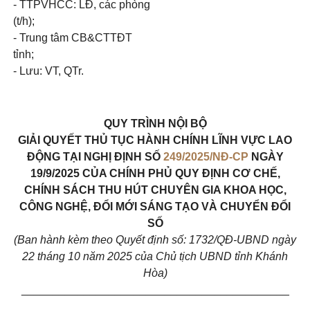
- TTPVHCC: LĐ, các phòng
(t/h);
- Trung tâm CB&CTTĐT
tỉnh;
- Lưu: VT, QTr.
QUY TRÌNH NỘI BỘ
GIẢI QUYẾT THỦ TỤC HÀNH CHÍNH LĨNH VỰC LAO
ĐỘNG TẠI NGHỊ ĐỊNH SỐ
249/2025/NĐ-CP
NGÀY
19/9/2025 CỦA CHÍNH PHỦ QUY ĐỊNH CƠ CHẾ,
CHÍNH SÁCH THU HÚT CHUYÊN GIA KHOA HỌC,
CÔNG NGHỆ, ĐỔI MỚI SÁNG TẠO VÀ CHUYỂN ĐỔI
SỐ
(Ban hành kèm theo Quyết định số: 1732/QĐ-UBND ngày
22 tháng 10 năm 2025 của Chủ tịch UBND tỉnh Khánh
Hòa)
___________________________________________