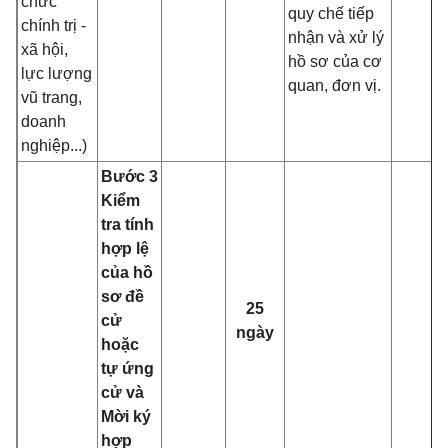
chức
quy chế tiếp
chính trị -
nhận và xử lý
xã hội,
hồ sơ của cơ
lực lượng
quan, đơn vị.
vũ trang,
doanh
nghiệp...)
Bước 3
Kiểm
tra tính
hợp lệ
của hồ
sơ đề
25
cử
ngày
hoặc
tự ứng
cử và
Mời ký
hợp