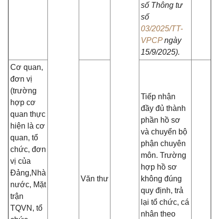
số Thông tư
số
03/2025/TT-
VPCP
ngày
15/9/2025).
Cơ quan,
đơn vị
(trường
Tiếp nhận
hợp cơ
đầy đủ thành
quan thực
phần hồ sơ
hiện là cơ
và chuyển bộ
quan, tổ
phận chuyên
chức, đơn
môn. Trường
vị của
hợp hồ sơ
Đảng,Nhà
Văn thư
không đúng
nước, Mặt
quy định, trả
trận
lại tổ chức, cá
TQVN, tổ
nhân theo