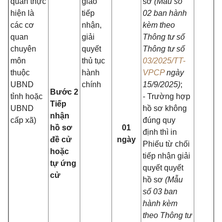
quan thực
giao
sơ
(Mẫu số
hiện là
tiếp
02 ban hành
các cơ
nhận,
kèm theo
quan
giải
Thông tư số
chuyên
quyết
Thông tư số
môn
thủ tục
03/2025/TT-
thuộc
hành
VPCP
ngày
UBND
chính
15/9/2025)
;
Bước 2
tỉnh hoặc
- Trường hợp
Tiếp
UBND
hồ sơ không
nhận
cấp xã)
đúng quy
hồ sơ
01
định thì in
đề cử
ngày
Phiếu từ chối
hoặc
tiếp nhận giải
tự ứng
quyết quyết
cử
hồ sơ
(Mẫu
số 03 ban
hành kèm
theo Thông tư