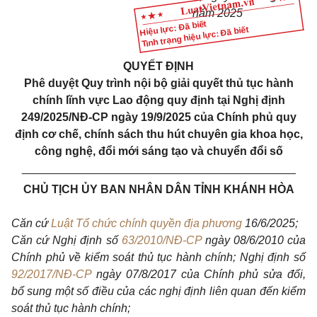
năm 2025
Hiệu lực: Đã biết
Tình trạng hiệu lực: Đã biết
QUYẾT ĐỊNH
Phê duyệt Quy trình nội bộ giải quyết thủ tục hành
chính lĩnh vực Lao động quy định tại Nghị định
249/2025/NĐ
-
CP ngày 19/9/2025 của Chính phủ quy
định cơ chế, chính sách thu hút chuyên gia khoa học,
công nghệ, đổi mới sáng tạo và chuyển đổi số
___________________________________________
CHỦ TỊCH ỦY BAN NHÂN DÂN TỈNH KHÁNH HÒA
Căn cứ
Luật Tổ chức chính quyền địa phương
16/6/2025;
Căn cứ Nghị định số
63/2010/NĐ-CP
ngày 08/6/2010 của
Chính phủ về kiểm soát thủ tục hành chính; Nghị định số
92/2017/NĐ-CP
ngày 07/8/2017 của Chính phủ sửa đổi,
bổ sung một số điều của các nghị định liên quan đến kiểm
soát thủ tục hành chính;