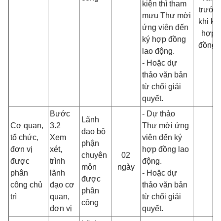
kiện thì tham
trước
mưu Thư mời
khi ký
ứng viên đến
hợp
ký hợp đồng
đồng.
lao động.
- Hoặc dự
thảo văn bản
từ chối giải
quyết.
Bước
- Dự thảo
Lãnh
Cơ quan,
3.2
Thư mời ứng
đạo bộ
tổ chức,
Xem
viên đến ký
phận
đơn vị
xét,
hợp đồng lao
chuyên
02
được
trình
động.
môn
ngày
phân
lãnh
- Hoặc dự
được
công chủ
đạo cơ
thảo văn bản
phân
trì
quan,
từ chối giải
công
đơn vị
quyết.