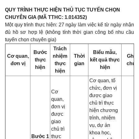
QUY TRÌNH THỰC HIỆN THỦ TỤC TUYỂN CHỌN
CHUYÊN GIA (MÃ TTHC: 1.014352)
Một quy trình thực hiện: 27 ngày làm việc kể từ ngày nhận
đủ hồ sơ hợp lệ (không tính thời gian công bố nhu cầu
tuyển chọn chuyên gia)
Trách
Bước
Biểu mẫu,
Cơ quan,
nhiệm
Thời
Ghi
thực
kết quả thực
đơn vị
thực
gian
chú
hiện
hiện
hiện
Cơ quan, tổ
chức, đơn vị
Cơ
được giao
quan,
chủ trì thực
đơn vị
hiện chương
được
trình, nhiệm
giao
vụ, dự án
chủ trì
khoa học,
Bước 1
thực