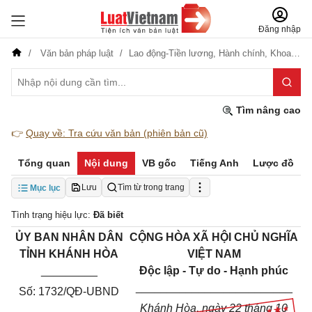
Đăng nhập
Văn bản pháp luật
Lao động-Tiền lương,
Hành chính,
Khoa học-Công nghệ
Tìm nâng cao
👉
Quay về: Tra cứu văn bản (phiên bản cũ)
Tổng quan
Nội dung
VB gốc
Tiếng Anh
Lược đồ
Lưu
Tìm từ trong trang
Mục lục
Tình trạng hiệu lực:
Đã biết
ỦY BAN NHÂN DÂN
CỘNG HÒA XÃ HỘI CHỦ NGHĨA
TỈNH KHÁNH HÒA
VIỆT NAM
_________
Độc lập - Tự do - Hạnh phúc
_________________________
Số: 1732/QĐ-UBND
Khánh Hòa, ngày 22 tháng 10