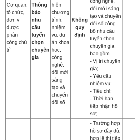
công nghệ,
Cơ quan,
Thông
hiện
đổi mới sáng
tổ chức,
báo
chương
tạo và chuyển
đơn vị
nhu
trình,
Không
đổi số công
được
cầu
nhiệm
quy
bố nhu cầu
phân
tuyển
vụ, dự
định
tuyển chọn
công chủ
chọn
án khoa
chuyên gia,
trì
chuyên
học,
bao gồm:
gia
công
- Vị trí chuyên
nghệ,
gia;
đổi mới
- Yêu cầu
sáng
nhiệm vụ;
tạo và
- Tiêu chí;
chuyển
- Thời hạn
đổi số
tiếp nhận hồ
sơ;
- Trường hợp
hồ sơ đầy đủ,
hợp lệ thì tiếp