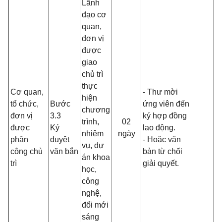
Lãnh
đạo cơ
quan,
đơn vị
được
giao
chủ trì
thực
Cơ quan,
- Thư mời
hiện
tổ chức,
Bước
ứng viên đến
chương
đơn vị
3.3
ký hợp đồng
trình,
02
được
Ký
lao động.
nhiệm
ngày
phân
duyệt
- Hoặc văn
vụ, dự
công chủ
văn bắn
bản từ chối
án khoa
trì
giải quyết.
học,
công
nghệ,
đổi mới
sáng