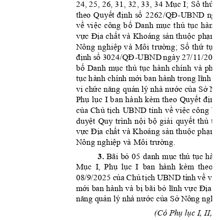
Mục 
I;
 S
ố thứ
 t
24, 
25, 
26,
 31,
 32
,
 33, 
34
theo 
Qu
yết 
định
số
/QĐ
2262
-
U
B
ND 
ngà
về 
vi
ệc 
công 
b
ố 
Dan
h 
mục
t
hủ 
tụ
c 
h
ành 
vực 
Địa ch
ất
 v
à 
hoáng
 sản t
huộc 
phạm 
K
Nông 
nghi
ệp 
v
à 
Mô
i 
t
rườn
g; 
Số 
thứ
t
ự 
1
định 
số 
302
4/QĐ
UBND 
ng
ày 
27/
11/202
-
bố 
Danh
m
ụ
c 
thủ
tục 
h
ành 
chí
nh 
và 
ph
ê 
tục 
h
ành chính m
ớ
i ban hành trong lĩnh v
vi chức năng
quản lý
nh
à nước của
S
ở Nô
Phụ 
lục
I 
b
an
hà
nh 
k
èm 
t
heo 
Quyế
t
đ
ịnh
của 
Ch
ủ 
tịch
UBND 
tỉnh 
về 
vi
ệc 
côn
g 
bố
duyệt
Qu
y 
t
rình 
n
ội 
b
ộ 
gi
ải 
quyết
thủ
tụ
vực Địa
 chất
 và 
Khoáng
 sản
 thuộ
c ph
ạm 
Nông
 nghiệp
 và 
Môi 
trư
ờng.
bỏ 
anh 
mục 
thủ 
t
ụ
c 
hàn
Bãi
05 
d
3. 
Mục 
I, 
Phụ 
l
ụ
c
I  b
an 
hà
nh 
kèm 
t
heo 
08
/9/2025 của 
Chủ 
t
ịch 
UBN
D
 tỉnh 
về 
việ
m
ới 
ban hàn
h 
và 
bị 
bãi 
bỏ 
lĩnh 
vực 
Địa ch
nă
ng
quản lý nhà nước của Sở N
ông nghi
(C
ó P
hụ lục
 I
,
 II, I