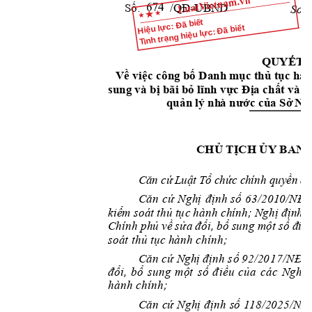
Số:    
      /QĐ
Sơn
-UBND 
Hiệu lực: Đã biết
Tình trạng hiệu lực: Đã biết
QU
YẾT 
Về vi
ệc 
cô
n
g bố Danh m
ục thủ tục hà
bị b
ãi bỏ lĩnh vực Địa chất và 
sung 
và
quản l
ý n
h
à nước 
của
Sở
Nô
CHỦ TỊCH ỦY BAN 
C
ă
n 
cứ
L
uậ
t 
Tổ
 c
h
ức
 c
h
ín
h quy
ề
n 
đị
Căn 
cứ 
Nghị
đ
ịnh 
số 
63/
2010/
NĐ
-
kiểm 
s
oát 
th
ủ 
tụ
c 
hành
 ch
ính
; Nghị định s
Chính
phủ 
về 
s
ửa 
đổ
i, 
bổ
sung
mộ
t s
ố đ
i
ều
soát
 thủ
tục hàn
h chính
;
Căn
cứ Nghị
đ
ịn
h s
ố 
92
/20
17/
NĐ
-
đổi
,
bổ
su
ng
một
s
ố 
đ
iều 
c
ủa
cá
c 
Ngh
ị
hàn
h
 chí
nh
;
Că
n 
cứ 
Nghị 
định 
s
ố
118/2025/NĐ