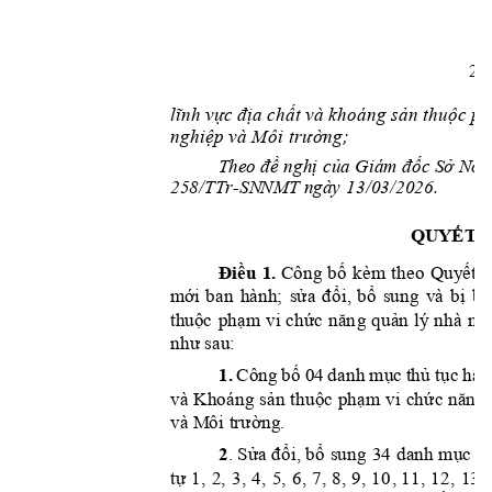
2 
lĩn
h
vực
đị
a
ch
ất và
 kh
oá
ng
s
ản th
uộ
c ph
ngh
i
ệp 
và
 Mô
i 
trư
ờng
;
The
o đề nghị 
của Giám đốc Sở Nôn
25
8
/TTr-SN
N
M
T
 n
gày
 13/03/20
2
6. 
QU
YẾT
 
Điều 
1
Công 
bố 
kèm 
theo 
Quy
ết
đ
.
m
ới 
ban
ửa 
đổi, 
bổ
bị 
bã
h
ành;
s
s
ung 
và
th
uộc 
phạm
vi 
chức 
năn
g 
qu
ả
n 
lý 
nhà 
nư
như 
sau
:
Cô
ng
bố 
0
4
dan
h 
mục 
thủ tục 
h
à
n
1.
hoáng 
sản 
thuộc 
phạ
m 
vi 
chứ
c 
nă
n
g
và 
K
trường
và M
ôi 
. 
Sửa
 đổi, bổ
 sung
anh mục
 t
. 
34
 d
2
tự
1, 
2,
3,
4,
5, 
6, 
7, 
8, 
9, 
10
, 11
,
12
, 
13, 