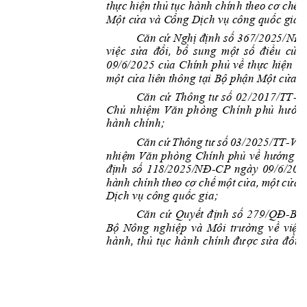
th
ự
c 
hiện 
thủ 
tục hành c
h
í
n
h t
h
eo
 cơ 
chế 
m
Một
 cửa và C
ổng Dịch vụ công q
uố
c 
gia; 
Că
n cứ Nghị 
định số 367/
NĐ
2025/
-
vi
ệc 
sửa 
đ
ổi
, 
bổ 
sung 
mộ
t
số 
điều 
củ
a 
09
/6/2025 
của 
Chính 
phủ 
về
thực 
hiện 
th
một
 cửa liên t
hông tại Bộ phận M
ột cửa 
Căn
 cứ
 Thông
tư
 số
 02
/
20
17
/T
T
V
-
Chủ
nh
iệ
m 
V
ăn
ph
òng 
Ch
ín
h 
p
hủ
hư
ớn
hàn
h
 chí
nh
;
Că
n 
cứ 
Thông 
tư 
số 
0
3
/2025/TT
VP
-
nh
i
ệm
Văn 
phò
ng 
Chính 
phủ 
về 
hướng
d
đị
nh 
số 
11
8/2025/NĐ
CP 
ngà
y 
09/6/
202
-
o 
cơ 
chế 
một 
cử
a, 
một 
cử
a 
l
hà
nh chính 
the
Dịch
 v
ụ công quốc gi
a
;
Căn
cứ
Quyết
 đ
ịnh
 s
ố
QĐ
279
/
-
BN
Bộ
Nôn
g 
n
gh
iệp
v
à 
Mô
i
trư
ờn
g 
v
ề 
việ
c 
hàn
h
, 
t
hủ
tụ
c 
h
àn
h 
chí
nh
đư
ợc
sử
a 
đ
ổi
, 