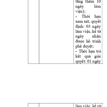
tăng 
t
hêm 
10 
ngày 
l
à
m 
vi
c
);
ệ
- 
Th
i 
h
n 
ờ
ạ
xem
 x
é
t,
quy
t 
ế
nh: 
03 
ngà
y 
đị
l
à
m 
vi
c,
k
t
ệ
ể
ừ
ngày 
nh
n 
ậ
c 
h
  trìn
h 
đượ
ồ
phê duy
t;
ệ
- 
Th
i 
h
n
tr
ờ
ạ
ả
k
t 
qu
gi
i 
ế
ả
ả
quy
t:
01 ng
à
y 
ế
l
à
m
 vi
c,
 k
 t
ệ
ể
ừ