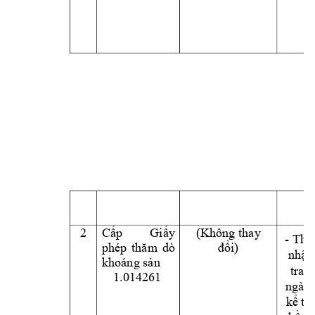
2 
C
p 
Gi
y 
(Không tha
y
ấ
ấ
- 
Th
ờ
i)
phép 
thă
m 
dò 
đổ
nh
n
ậ
khoáng s
n 
ả
tra h
1.014261
ngày 
k
t
ể
ừ