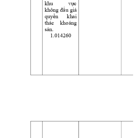
khu 
vực 
giá
không
đấ
u
quyền 
k
h
a
i 
th
ác 
khoá
ng 
. 
sản
1.01426
0 