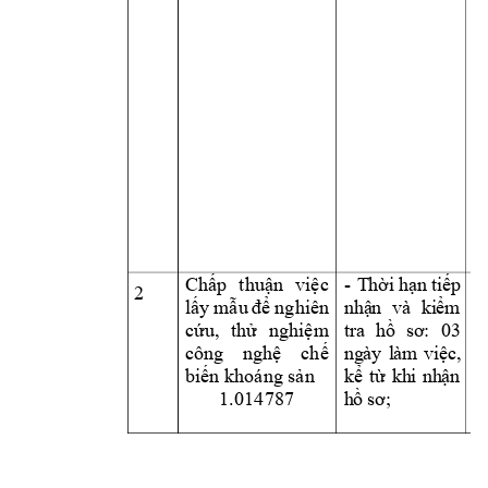
Ch
p 
thu
n 
vi
c 
-
Th
i
h
n
ti
p 
ấ
ậ
ệ
ờ
ạ
ế
2 
l
y 
m
nghiê
n 
nh
n
và
ki
m 
ấ
ẫu 
để
ậ
ể
c
u,
th
nghi
m 
t
ra
h
03
ứ
ử
ệ
ồ
sơ
:
công 
ngh
ch
ng
ày
l
àm
vi
c,
ệ
ế
ệ
bi
n khoáng s
n 
k
t
kh
i
nh
n 
ế
ả
ể
ừ
ậ
1.0
14
787
h
ồ
sơ;
t