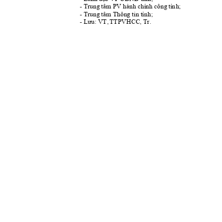
ỉ
- Trung
 t
âm PV hành chính công
 t
n
h
; 
ỉ
- Trung
 t
âm Thông 
t
in t
nh; 
Lưu: 
- 
VT, 
TTPV
HCC, Tr. 