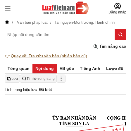
Đăng nhập
Văn bản pháp luật
Tài nguyên-Môi trường,
Hành chính
Tìm nâng cao
👉
Quay về: Tra cứu văn bản (phiên bản cũ)
Tổng quan
Nội dung
VB gốc
Tiếng Anh
Lược đồ
Lưu
Tìm từ trong trang
Tình trạng hiệu lực:
Đã biết
ỦY 
BAN NHÂN DÂN
CỘ
N
G
 HÒ
Độ
TỈNH SƠN LA