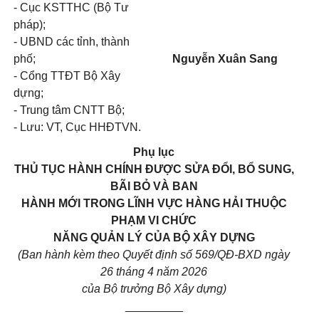
- Cục KSTTHC (Bộ Tư
pháp);
- UBND các tỉnh, thành
phố;
Nguyễn Xuân Sang
- Cổng TTĐT Bộ Xây
dựng;
- Trung tâm CNTT Bộ;
- Lưu: VT, Cục HHĐTVN.
Phụ lục
THỦ TỤC HÀNH CHÍNH ĐƯỢC SỬA ĐỔI, BỔ SUNG,
BÃI BỎ VÀ BAN
HÀNH MỚI TRONG LĨNH VỰC HÀNG HẢI THUỘC
PHẠM VI CHỨC
NĂNG QUẢN LÝ CỦA BỘ XÂY DỰNG
(Ban hành kèm theo Quyết định số 569/QĐ-BXD ngày
26 tháng 4 năm 2026
của Bộ trưởng Bộ Xây dựng)
_________