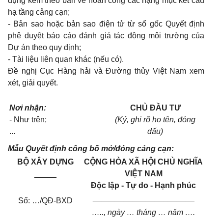
dụng kèm theo bản vẽ hoàn công các hạng mục kết cấu
hạ tầng cảng cạn;
- Bản sao hoặc bản sao điện tử từ sổ gốc Quyết định
phê duyệt báo cáo đánh giá tác động môi trường của
Dự án theo quy định;
- Tài liệu liên quan khác (nếu có).
Đề nghị Cục Hàng hải và Đường thủy Việt Nam xem
xét, giải quyết.
Nơi nhận:
CHỦ ĐẦU TƯ
- Như trên;
(Ký, ghi rõ họ tên, đóng
...
dấu)
Mẫu Quyết định công bố mở/đóng cảng cạn:
BỘ XÂY DỰNG
CỘNG HÒA XÃ HỘI CHỦ NGHĨA
_____
VIỆT NAM
Độc lập - Tự do - Hạnh phúc
_______________________
Số: …/QĐ-BXD
….., ngày … tháng … năm ….