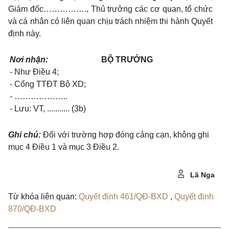
Giám đốc……………., Thủ trưởng các cơ quan, tổ chức
và cá nhân có liên quan chịu trách nhiệm thi hành Quyết
định này.
Nơi nhận:
BỘ TRƯỞNG
- Như Điều 4;
- Cổng TTĐT Bộ XD;
- ………………..
- Lưu: VT, ........... (3b)
Ghi chú:
Đối với trường hợp đóng cảng cạn, không ghi
mục 4 Điều 1 và mục 3 Điều 2.
Lã Nga
Từ khóa liên quan:
Quyết định 461/QĐ-BXD
,
Quyết định
870/QĐ-BXD