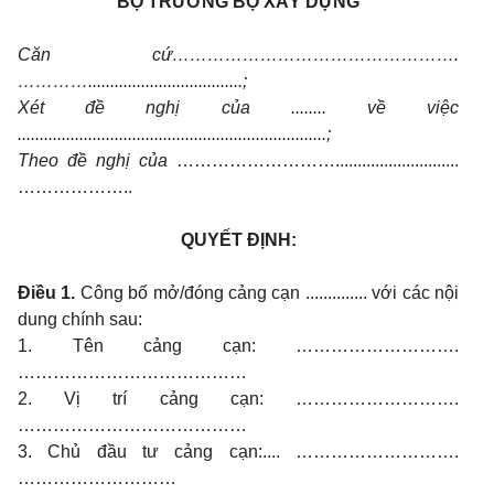
BỘ TRƯỞNG BỘ XÂY DỰNG
Căn cứ………………………………………….
…………...................................;
Xét đề nghị của ........ về việc
......................................................................;
Theo đề nghị của
………………………............................
………………..
QUYẾT ĐỊNH:
Điều 1.
Công bố mở/đóng cảng cạn .............. với các nội
dung chính sau:
1. Tên cảng cạn: ……………………….
…………………………………
2. Vị trí cảng cạn: ……………………….
…………………………………
3. Chủ đầu tư cảng cạn:.... ……………………….
………………………