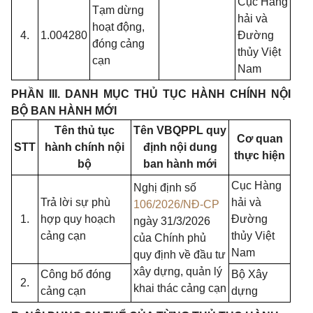
Cục Hàng
Tạm dừng
hải và
hoạt động,
4.
1.004280
Đường
đóng cảng
thủy Việt
cạn
Nam
PHẦN III. DANH MỤC THỦ TỤC HÀNH CHÍNH NỘI
BỘ BAN HÀNH MỚI
Tên thủ tục
Tên VBQPPL quy
Cơ quan
STT
hành chính nội
định nội dung
thực hiện
bộ
ban hành mới
Cục Hàng
Nghị định số
Trả lời sự phù
hải và
106/2026/NĐ-CP
1.
hợp quy hoạch
Đường
ngày 31/3/2026
cảng cạn
thủy Việt
của Chính phủ
Nam
quy định về đầu tư
xây dựng, quản lý
Công bố đóng
Bộ Xây
2.
khai thác cảng cạn
cảng cạn
dựng