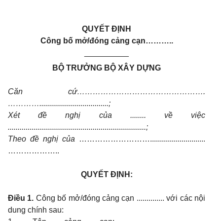
QUYẾT ĐỊNH
Công bố mở/đóng cảng cạn………..
__________
BỘ TRƯỞNG BỘ XÂY DỰNG
Căn cứ………………………………………….
…………...................................;
Xét đề nghị của ........ về việc
......................................................................;
Theo đề nghị của
………………………............................
………………..
QUYẾT ĐỊNH:
Điều 1.
Công bố mở/đóng cảng cạn .............. với các nội
dung chính sau: