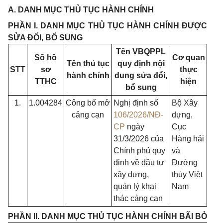
A. DANH MỤC THỦ TỤC HÀNH CHÍNH
PHẦN I. DANH MỤC THỦ TỤC HÀNH CHÍNH ĐƯỢC
SỬA ĐỔI, BỔ SUNG
Tên VBQPPL
Số hồ
Cơ quan
Tên thủ tục
quy định nội
STT
sơ
thực
hành
chính
dung sửa đổi,
TTHC
hiện
bổ sung
1.
1.004284
Công bố mở
Nghị định số
Bộ Xây
cảng cạn
106/2026/NĐ-
dựng,
CP
ngày
Cục
31/3/2026 của
Hàng hải
Chính phủ quy
và
định về đầu tư
Đường
xây dựng,
thủy Việt
quản lý khai
Nam
thác cảng cạn
PHẦN II. DANH MỤC THỦ TỤC HÀNH CHÍNH BÃI BỎ