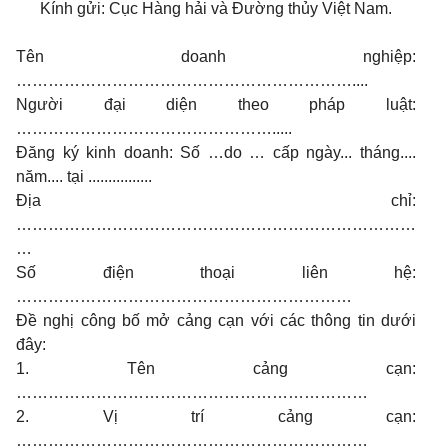
Kính gửi: Cục Hàng hải và Đường thủy Việt Nam.
Tên doanh nghiệp:
………………………………………………………....
Người đại diện theo pháp luật:
………………………………………….....
Đăng ký kinh doanh: Số …do … cấp ngày... tháng....
năm.... tại ................
Địa chỉ:
…………………………………………………………………
…
Số điện thoại liên hệ:
………………………………………………………
Đề nghị công bố mở cảng cạn với các thông tin dưới
đây:
1. Tên cảng cạn:
…………………………………………………………
2. Vị trí cảng cạn:
…………………………………………………………