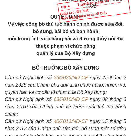
2026
Hiệu lực: Đã biết
Tình trạng hiệu lực: Đã biết
QUYẾT ĐỊNH
Về việc công bố thủ tục hành chính được sửa đổi,
bổ sung, bãi bỏ và ban hành
mới trong lĩnh vực hàng hải và đường thủy nội địa
thuộc phạm vi chức năng
quản lý của Bộ Xây dựng
___________
BỘ TRƯỞNG BỘ XÂY DỰNG
Căn cứ Nghị định số
33/2025/NĐ-CP
ngày 25 tháng 2
năm 2025 của Chính phủ quy định chức năng, nhiệm vụ,
quyền hạn và cơ cấu tổ chức của Bộ Xây dựng;
Căn cứ Nghị định số
63/2010/NĐ-CP
ngày 08 tháng 6
năm 2010 của Chính phủ về kiểm soát thủ tục hành
chính;
Căn cứ Nghị định số
48/2013/NĐ-CP
ngày 15 tháng 5
năm 2013 của Chính phủ sửa đổi, bổ sung một số điều
của các Nghị định liên quan đến kiểm soát thủ tục hành