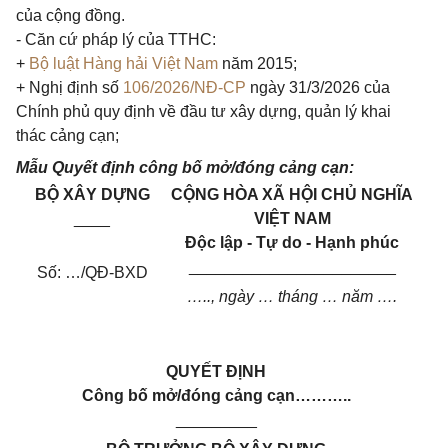
của cộng đồng.
- Căn cứ pháp lý của TTHC:
+
Bộ luật Hàng hải Việt Nam
năm 2015;
+ Nghị định số
106/2026/NĐ-CP
ngày 31/3/2026 của
Chính phủ quy định về đầu tư xây dựng, quản lý khai
thác cảng cạn;
Mẫu Quyết định công bố mở/đóng cảng cạn:
BỘ XÂY DỰNG
CỘNG HÒA XÃ HỘI CHỦ NGHĨA
____
VIỆT NAM
Độc lập - Tự do - Hạnh phúc
_______________________
Số: …/QĐ-BXD
….., ngày … tháng … năm ….
QUYẾT ĐỊNH
Công bố mở/đóng cảng cạn………..
_________