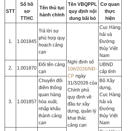
Số hồ
Tên VBQPPL
Cơ quan
Tên thủ tục
STT
sơ
quy định nội
thực
hành
chính
TTHC
dung bãi bỏ
hiện
Cục Hàng
Trả lời sự
hải và
phù hợp quy
1.
1.001845
Đường
hoạch cảng
thủy Việt
cạn
Nam
Nghị định số
Đổi tên cảng
UBND
2.
1.001870
106/2026/NĐ-
cạn
cấp tỉnh
CP
ngày
Chuyển đổi
Bộ Xây
31/3/2026 của
điểm thông
dựng,
Chính phủ
quan hàng
Cục Hàng
quy định về
3.
1.001857
hóa xuất,
hải và
đầu tư xây
nhập khẩu
Đường
dựng, quản lý
thành cảng
thủy Việt
khai thác
cạn
Nam
cảng cạn