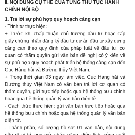
II. NỘI DUNG CỤ THỂ CỦA TỪNG THỦ TỤC HÀNH
CHÍNH NỘI BỘ
1. Trả lời sự phù hợp quy hoạch cảng cạn
- Trình tự thực hiện:
+ Trước khi chấp thuận chủ trương đầu tư hoặc cấp
giấy chứng nhận đăng ký đầu tư dự án đầu tư xây dựng
cảng cạn theo quy định của pháp luật về đầu tư, cơ
quan có thẩm quyền gửi văn bản đề nghị có ý kiến về
sự phù hợp quy hoạch phát triển hệ thống cảng cạn đến
Cục Hàng hải và Đường thủy Việt Nam.
+ Trong thời gian 03 ngày làm việc, Cục Hàng hải và
Đường thủy Việt Nam có văn bản trả lời cơ quan có
thẩm quyền, gửi trực tiếp hoặc qua hệ thống bưu chính
hoặc qua hệ thống quản lý văn bản điện tử.
- Cách thức thực hiện: gửi văn bản trực tiếp hoặc qua
hệ thống bưu chính hoặc qua hệ thống quản lý văn bản
điện tử.
- Thành phần, số lượng hồ sơ: 01 văn bản, nội dung
nêu rõ vị trí, quy mô, chức năng, diện tích, công suất