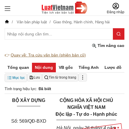
Đăng nhập
Văn bản pháp luật
Giao thông,
Hành chính,
Hàng hải
Tìm nâng cao
👉
Quay về: Tra cứu văn bản (phiên bản cũ)
Tổng quan
Nội dung
VB gốc
Tiếng Anh
Lược đồ
Lưu
Tìm từ trong trang
Mục lục
Tình trạng hiệu lực:
Đã biết
BỘ XÂY DỰNG
CỘNG HÒA XÃ HỘI CHỦ
_________
NGHĨA VIỆT NAM
Độc lập - Tự do - Hạnh phúc
_______________________
Số: 569/QĐ-BXD
Hà Nội, ngày 26 tháng 4 năm