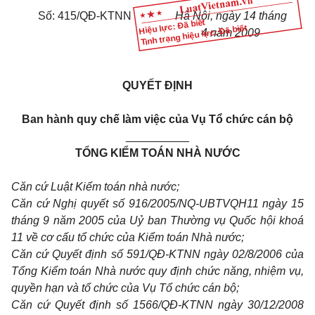
Số: 415/QĐ-KTNN
Hà Nội, ngày 14 tháng
Hiệu lực: Đã biết
Tình trạng hiệu lực: Đã biết
4 năm 2009
QUYẾT ĐỊNH
Ban hành quy chế làm việc của Vụ Tổ chức cán bộ
__________
TỔNG KIỂM TOÁN NHÀ NƯỚC
Căn cứ Luật Kiểm toán nhà nước;
Căn cứ Nghị quyết số 916/2005/NQ-UBTVQH11 ngày 15
tháng 9 năm 2005 của Uỷ ban Thường vụ Quốc hội khoá
11 về cơ cấu tổ chức của Kiểm toán Nhà nước;
Căn cứ Quyết định số 591/QĐ-KTNN ngày 02/8/2006 của
Tổng Kiểm toán Nhà nước quy định chức năng, nhiệm vụ,
quyền hạn và tổ chức của Vụ Tổ chức cán bộ;
Căn cứ Quyết định số 1566/QĐ-KTNN ngày 30/12/2008