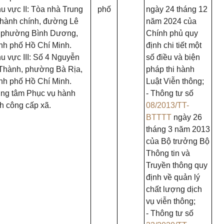
u vực II: Tòa nhà Trung
phố
ngày 24 tháng 12
 hành chính, đường Lê
năm 2024 của
, phường Bình Dương,
Chính phủ quy
nh phố Hồ Chí Minh.
định chi tiết một
u vực III: Số 4 Nguyễn
số điều và biện
 Thành, phường Bà Rịa,
pháp thi hành
nh phố Hồ Chí Minh.
Luật Viễn thông;
ung tâm Phục vụ hành
- Thông tư số
h công cấp xã.
08/2013/TT-
BTTTT
ngày 26
tháng 3 năm 2013
của Bộ trưởng Bộ
Thông tin và
Truyền thông quy
định về quản lý
chất lượng dịch
vụ viễn thông;
- Thông tư số