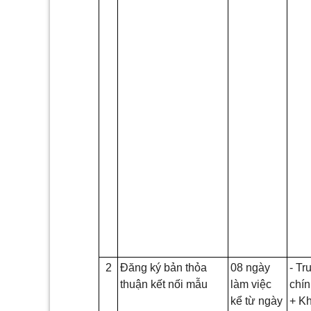
2
Đăng ký bản thỏa
08 ngày
- Tr
thuận kết nối mẫu
làm việc
chí
kể từ ngày
+ Kh