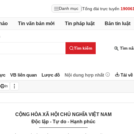
|
Danh mục
Tổng đài trực tuyến
19006
hảo
Tin văn bản mới
Tin pháp luật
Bản tin luật
h
Tìm kiếm
Tìm nâ
lực
VB liên quan
Lược đồ
Nội dung hợp nhất
Tải về
In
CỘNG HÒA XÃ HỘI CHỦ NGHĨA VIỆT NAM
Độc lập - Tự do - Hạnh phúc
__________________