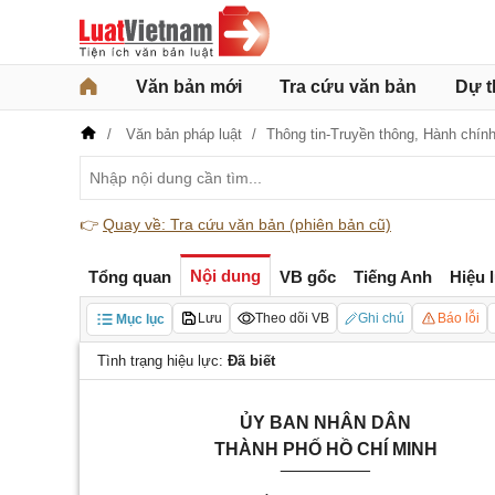
Văn bản mới
Tra cứu văn bản
Dự t
Văn bản pháp luật
Thông tin-Truyền thông,
Hành chín
👉
Quay về: Tra cứu văn bản (phiên bản cũ)
Nội dung
Tổng quan
VB gốc
Tiếng Anh
Hiệu 
Lưu
Theo dõi VB
Ghi chú
Báo lỗi
Mục lục
Tình trạng hiệu lực:
Đã biết
ỦY BAN NHÂN DÂN
THÀNH PHỐ HỒ CHÍ MINH
_________