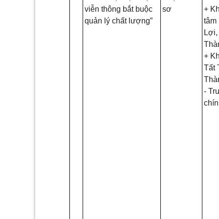
viễn thông bắt buộc
sơ
+ Kh
quản lý chất lượng”
tâm
Lợi
Thà
+ Kh
Tất
Thà
- Tr
chín