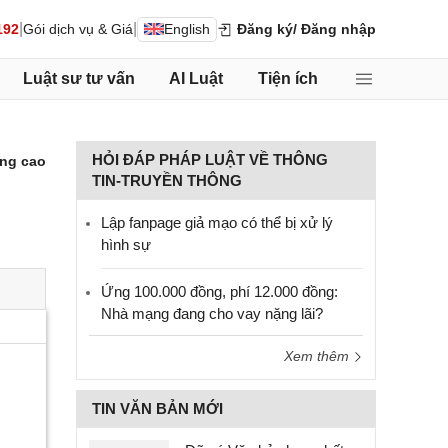
|
|
192
Gói dịch vụ & Giá
English
Đăng ký
/ Đăng nhập
Luật sư tư vấn
AI Luật
Tiện ích
HỎI ĐÁP PHÁP LUẬT VỀ THÔNG
ng cao
TIN-TRUYỀN THÔNG
Lập fanpage giả mạo có thể bị xử lý
hình sự
Ứng 100.000 đồng, phí 12.000 đồng:
Nhà mạng đang cho vay nặng lãi?
Xem thêm
TIN VĂN BẢN MỚI