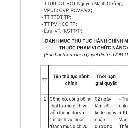
- TTUB: CT, PCT Nguyễn Mạnh Cường;
- VPUB: CVP, PCVP/VX;
- TT TTĐT TP;
- TT PV HCC TP;
​- Lưu: VT, (KSTT/Tr).
DANH MỤC THỦ TỤC HÀNH CHÍNH M
THUỘC PHẠM VI CHỨC NĂNG 
(Ban hành kèm theo Quyết định số
/QĐ-
Tên thủ tục hành
Thời hạn
TT
chính
giải quyết
1
Công bố, công bố lại
02 ngày
- Tr
chất lượng dịch vụ
làm việc
chí
viễn thông đối với
kể từ ngày
+ Kh
các dịch vụ thuộc
nhận
Văn
“Danh mục dịch vụ
được hồ
Thà