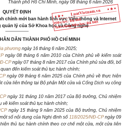
Thành phố Hồ Chí Minh, ngày 08 tháng 6 năm 2026
QUYẾT ĐỊNH
h chính mới ban hành lĩnh vực Viễn thông và Internet
Hiệu lực: Đã biết
Tình trạng hiệu lực: Đã biết
g quản lý của Sở Khoa học và Công nghệ
_________
NHÂN DÂN THÀNH PHỐ HỒ CHÍ MINH
địa phương
ngày 16 tháng 6 năm 2025;
CP
ngày 08 tháng 6 năm 2010 của Chính phủ về kiểm soát
NĐ-CP
ngày 07 tháng 8 năm 2017 của Chính phủ sửa đổi, bổ
 quan đến kiểm soát thủ tục hành chính;
-CP
ngày 09 tháng 6 năm 2025 của Chính phủ về thực hiện
ột cửa liên thông tại Bộ phận Một cửa và Cổng Dịch vụ công
PCP
ngày 31 tháng 10 năm 2017 của Bộ trưởng, Chủ nhiệm
về kiểm soát thủ tục hành chính;
PCP
ngày 15 tháng 9 năm 2025 của Bộ trưởng, Chủ nhiệm
một số nội dung của Nghị định số
118/2025/NĐ-CP
ngày 09
iện thủ tục hành chính theo cơ chế một cửa, một cửa liên