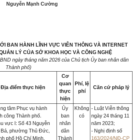
Nguyễn Mạnh Cường
ỚI BAN HÀNH LĨNH VỰC VIỄN THÔNG VÀ INTERNET
QUẢN LÝ CỦA SỞ KHOA HỌC VÀ CÔNG NGHỆ
UBND ngày
tháng
năm 2026 của Chủ tịch Ủy ban nhân dân
Thành phố)
Cơ
quan
Phí, lệ
Địa điểm thực hiện
Căn cứ pháp lý
thực
phí
hiện
ung tâm Phục vụ hành
Ủy
Không
- Luật Viễn thông
nh công Thành phố.
ban
có
ngày 24 tháng 11
u vực I: Số 43 Nguyễn
nhân
năm 2023;
 Bá, phường Thủ Đức,
dân
- Nghị định số
nh phố Hồ Chí Minh.
Thành
163/2024/NĐ-CP