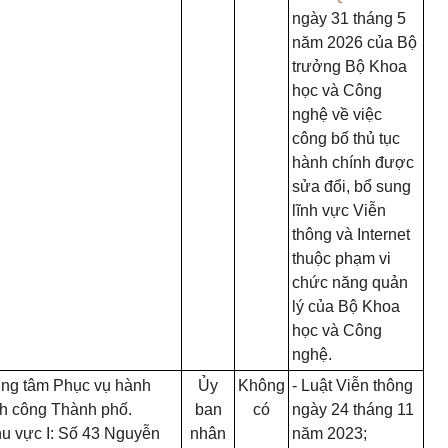
ngày 31 tháng 5
năm 2026 của Bộ
trưởng Bộ Khoa
học và Công
nghệ về việc
công bố thủ tục
hành chính được
sửa đổi, bổ sung
lĩnh vực Viễn
thông và Internet
thuộc phạm vi
chức năng quản
lý của Bộ Khoa
học và Công
nghệ.
ung tâm Phục vụ hành
Ủy
Không
- Luật Viễn thông
nh công Thành phố.
ban
có
ngày 24 tháng 11
u vực I: Số 43 Nguyễn
nhân
năm 2023;