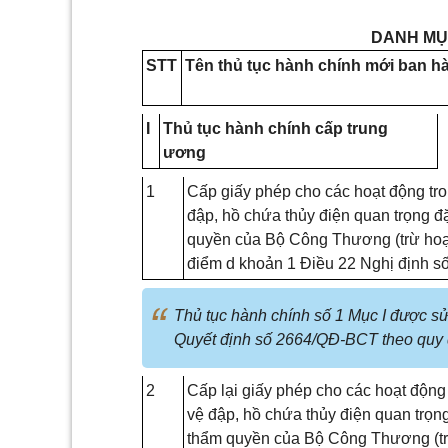
DANH MỤ
STT
Tên thủ tục hành chính mới ban h
I
Thủ tục hành chính cấp trung
ương
1
Cấp giấy phép cho các hoạt động tr
đập, hồ chứa thủy điện quan trọng đ
quyền của Bộ Công Thương (trừ hoạt
điểm d khoản 1 Điều 22 Nghị định s
Thủ tục hành chính số 1 Mục I được sử
Quyết định số 2664/QĐ-BCT theo quy 
2
Cấp lại giấy phép cho các hoạt động
vệ đập, hồ chứa thủy điện quan trọng
thẩm quyền của Bộ Công Thương (tr