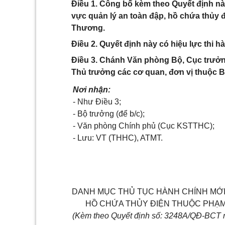
Điều 1. Công bố kèm theo Quyết định nà
vực quản lý an toàn đập, hồ chứa thủy
Thương.
Điều 2. Quyết định này có hiệu lực thi h
Điều 3. Chánh Văn phòng Bộ, Cục trưởn
Thủ trưởng các cơ quan, đơn vị thuộc Bộ
Nơi nhận:
- Như Điều 3;
- Bộ trưởng (để b/c);
- Văn phòng Chính phủ (Cục KSTTHC);
- Lưu: VT (THHC), ATMT.
DANH MỤC THỦ TỤC HÀNH CHÍNH MỚI
HỒ CHỨA THỦY ĐIỆN THUỘC PHẠM
(Kèm theo Quyết định số: 3248A/QĐ-BCT 