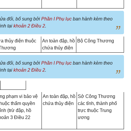
sửa đổi, bổ sung bởi
Phần I Phụ lục
ban hành kèm theo
ịnh tại
khoản 2 Điều 2
.
a thủy điện thuộc
An toàn đập, hồ
Bộ Công Thương
 Thương
chứa thủy điện
sửa đổi, bổ sung bởi
Phần I Phụ lục
ban hành kèm theo
ịnh tại
khoản 2 Điều 2
.
ong phạm vi bảo vệ
An toàn đập, hồ
Sở Công Thương
 thuộc thẩm quyền
chứa thủy điện
các tỉnh, thành phố
nh (trừ đập, hồ
trực thuộc Trung
khoản 3 Điều 22
ương