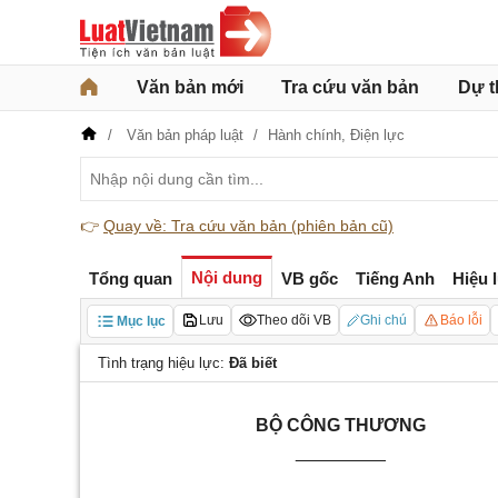
Văn bản mới
Tra cứu văn bản
Dự t
Văn bản pháp luật
Hành chính,
Điện lực
👉
Quay về: Tra cứu văn bản (phiên bản cũ)
Nội dung
Tổng quan
VB gốc
Tiếng Anh
Hiệu 
Lưu
Theo dõi VB
Ghi chú
Báo lỗi
Mục lục
Tình trạng hiệu lực:
Đã biết
BỘ CÔNG THƯƠNG
_________