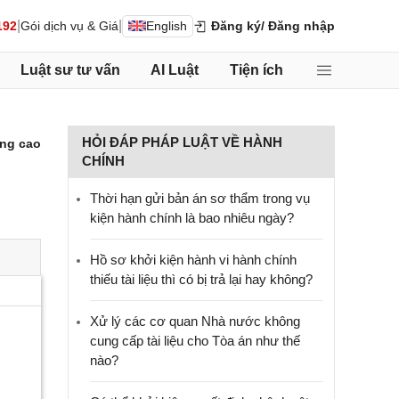
|
|
192
Gói dịch vụ & Giá
English
Đăng ký
/ Đăng nhập
Luật sư tư vấn
AI Luật
Tiện ích
HỎI ĐÁP PHÁP LUẬT VỀ HÀNH
ng cao
CHÍNH
Thời hạn gửi bản án sơ thẩm trong vụ
kiện hành chính là bao nhiêu ngày?
Hồ sơ khởi kiện hành vi hành chính
thiếu tài liệu thì có bị trả lại hay không?
Xử lý các cơ quan Nhà nước không
cung cấp tài liệu cho Tòa án như thế
nào?