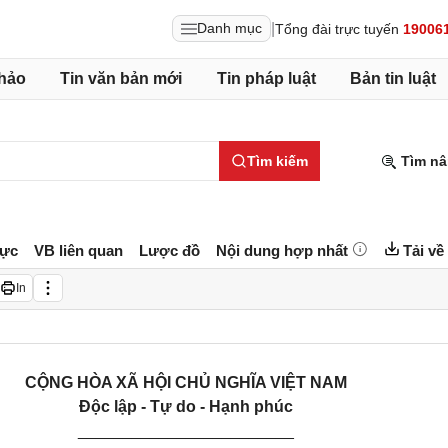
|
Danh mục
Tổng đài trực tuyến
19006
hảo
Tin văn bản mới
Tin pháp luật
Bản tin luật
Tìm kiếm
Tìm nâ
lực
VB liên quan
Lược đồ
Nội dung hợp nhất
Tải về
In
CỘNG HÒA XÃ HỘI CHỦ NGHĨA VIỆT NAM
Độc lập - Tự do - Hạnh phúc
________________________