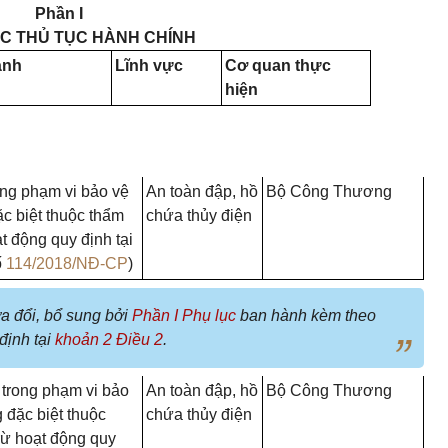
Phần I
C THỦ TỤC HÀNH CHÍNH
ành
Lĩnh vực
Cơ quan thực
hiện
ong phạm vi bảo vệ
An toàn đập, hồ
Bộ Công Thương
ặc biệt thuộc thẩm
chứa thủy điện
 động quy định tại
ố
114/2018/NĐ-CP
)
a đổi, bổ sung bởi
Phần I Phụ lục
ban hành kèm theo
định tại
khoản 2 Điều 2
.
 trong phạm vi bảo
An toàn đập, hồ
Bộ Công Thương
 đặc biệt thuộc
chứa thủy điện
ừ hoạt động quy