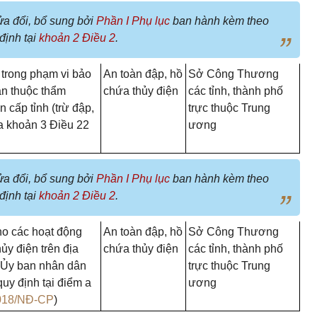
ửa đổi, bổ sung bởi
Phần I Phụ lục
ban hành kèm theo
định tại
khoản 2 Điều 2
.
 trong phạm vi bảo
An toàn đập, hồ
Sở Công Thương
àn thuộc thẩm
chứa thủy điện
các tỉnh, thành phố
cấp tỉnh (trừ đập,
trực thuộc Trung
 a khoản 3 Điều 22
ương
ửa đổi, bổ sung bởi
Phần I Phụ lục
ban hành kèm theo
định tại
khoản 2 Điều 2
.
ho các hoạt động
An toàn đập, hồ
Sở Công Thương
ủy điện trên địa
chứa thủy điện
các tỉnh, thành phố
 Ủy ban nhân dân
trực thuộc Trung
quy định tại điểm a
ương
018/NĐ-CP
)