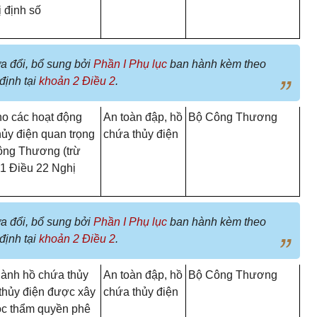
 định số
a đổi, bổ sung bởi
Phần I Phụ lục
ban hành kèm theo
định tại
khoản 2 Điều 2
.
ho các hoạt động
An toàn đập, hồ
Bộ Công Thương
hủy điện quan trọng
chứa thủy điện
ông Thương (trừ
 1 Điều 22 Nghị
a đổi, bổ sung bởi
Phần I Phụ lục
ban hành kèm theo
định tại
khoản 2 Điều 2
.
hành hồ chứa thủy
An toàn đập, hồ
Bộ Công Thương
 thủy điện được xây
chứa thủy điện
uộc thẩm quyền phê