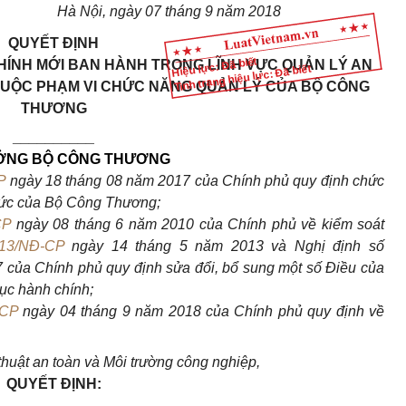
Hà Nội, ngày 07 tháng 9 năm 2018
QUYẾT ĐỊNH
Hiệu lực: Đã biết
HÍNH MỚI BAN HÀNH TRONG LĨNH VỰC QUẢN LÝ AN
Tình trạng hiệu lực: Đã biết
HUỘC PHẠM VI CHỨC NĂNG QUẢN LÝ CỦA BỘ CÔNG
THƯƠNG
__________
ỞNG BỘ CÔNG THƯƠNG
P
ngày 18 tháng 08 năm 2017 của Chính phủ quy định chức
chức của Bộ Công Thương;
CP
ngày 08 tháng 6 năm 2010 của Chính phủ về kiểm soát
013/NĐ-CP
ngày 14 tháng 5 năm 2013 và Nghị định số
của Chính phủ quy định sửa đổi, bổ sung một số Điều của
tục hành chính;
-CP
ngày 04 tháng 9 năm 2018 của Chính phủ quy định về
huật an toàn và Môi trường công nghiệp,
QUYẾT ĐỊNH: