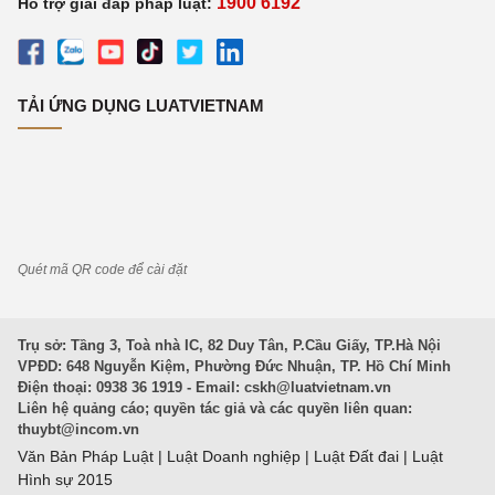
1900 6192
Hỗ trợ giải đáp pháp luật:
TẢI ỨNG DỤNG LUATVIETNAM
Quét mã QR code để cài đặt
Trụ sở: Tầng 3, Toà nhà IC, 82 Duy Tân, P.Cầu Giấy, TP.Hà Nội
VPĐD: 648 Nguyễn Kiệm, Phường Đức Nhuận, TP. Hồ Chí Minh
Điện thoại: 0938 36 1919 - Email:
cskh@luatvietnam.vn
Liên hệ quảng cáo; quyền tác giả và các quyền liên quan:
thuybt@incom.vn
Văn Bản Pháp Luật
|
Luật Doanh nghiệp
|
Luật Đất đai
|
Luật
Hình sự 2015