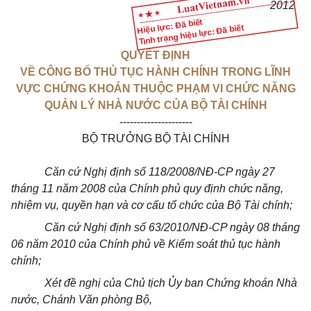
2012
Hiệu lực: Đã biết
Tình trạng hiệu lực: Đã biết
QUYẾT ĐỊNH
VỀ CÔNG BỐ THỦ TỤC HÀNH CHÍNH TRONG LĨNH
VỰC CHỨNG KHOÁN THUỘC PHẠM VI CHỨC NĂNG
QUẢN LÝ NHÀ NƯỚC CỦA BỘ TÀI CHÍNH
---------------------
BỘ TRƯỞNG BỘ TÀI CHÍNH
Căn cứ Nghị định số 118/2008/NĐ-CP ngày 27
tháng 11 năm 2008 của Chính phủ quy định chức năng,
nhiệm vụ, quyền hạn và cơ cấu tổ chức của Bộ Tài chính;
Căn cứ Nghị định số 63/2010/NĐ-CP ngày 08 tháng
06 năm 2010 của Chính phủ về Kiểm soát thủ tục hành
chính;
Xét đề nghị của Chủ tịch Ủy ban Chứng khoán Nhà
nước, Chánh Văn phòng Bộ,