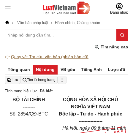
Đăng nhập
Văn bản pháp luật
Hành chính,
Chứng khoán
Tìm nâng cao
👉
Quay về: Tra cứu văn bản (phiên bản cũ)
Tổng quan
Nội dung
VB gốc
Tiếng Anh
Lược đồ
Lưu
Tìm từ trong trang
Tình trạng hiệu lực:
Đã biết
BỘ TÀI CHÍNH
CỘNG HÒA XÃ HỘI CHỦ
--------
NGHĨA VIỆT NAM
Số: 2854/QĐ-BTC
Độc lập - Tự do - Hạnh phúc
----------------
Hà Nội, ngày 09 tháng 11 năm