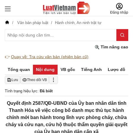
Đăng nhập
Văn bản pháp luật
Hành chính,
An ninh trật tự
Tìm nâng cao
👉
Quay về: Tra cứu văn bản (phiên bản cũ)
Tổng quan
Nội dung
VB gốc
Tiếng Anh
Lược đồ
Lưu
Theo dõi VB
Tình trạng hiệu lực:
Đã biết
Quyết định 2587/QĐ-UBND của Ủy ban nhân dân tỉnh
Thanh Hóa về việc công bố danh mục thủ tục hành
chính mới ban hành trong lĩnh vực phòng cháy, chữa
cháy và cứu nạn, cứu hộ thuộc thẩm quyền giải quyết
của Ủy ban nhân dân cấp xã