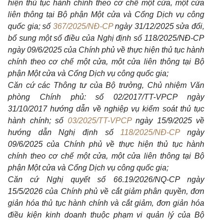
hiện thủ tục hành chính theo cơ ch
ế
một cửa, một cửa
liên thông tại Bộ phận Một c
ử
a và
C
ổng Dịch vụ công
quốc gia; số
367/2025/NĐ-CP
ngày 3
1
/
1
2/2025 s
ử
a đổi,
b
ổ
sung một số điều của Nghị định số
11
8/2025/NĐ-CP
ngày 09/6/2025 của Chính phủ về thực hiện thủ tục hành
chính theo cơ chế một cửa, một cửa liên thông tại Bộ
phận Một cửa và C
ổ
ng Dịch vụ công quốc gia;
Căn c
ứ
các Thông tư của Bộ trưởng, Chủ nhiệm Văn
phòng Chính phủ: số 02/20
1
7/TT-VPCP ngày
31/10/2017 hướng dẫn về nghiệp vụ kiểm soát thủ tục
hành chính; số
03/2025/TT-VPCP
ngày 15/9/2025 về
hướng dẫn Nghị định số
118/2025/NĐ-CP
ngày
09/6/2025 của Chính phủ về thực hiện thủ
t
ục hành
chính theo cơ chế một cửa, một cửa liên thông tại Bộ
phận Một c
ử
a và C
ổ
ng Dịch vụ công quốc gia;
Căn cứ Nghị quyết số 66.19/2026/NQ-CP ngày
15/5/2026 của Chính phủ về c
ắ
t gi
ả
m phân quyền, đ
ơ
n
giản h
ó
a thủ tục hành chính và c
ắ
t giảm, đơn giản h
ó
a
điều kiện kinh doanh thuộc phạm vi quản lý của Bộ