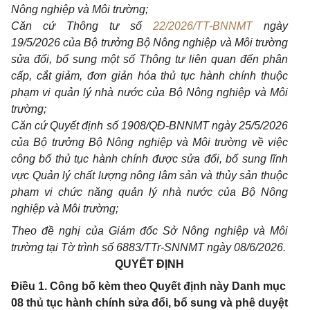
N
ô
ng nghiệp và Môi trường;
Căn c
ứ
Thông tư số
22/2026/TT-BNNMT
ngày
19/5/2026 của Bộ trưởng Bộ Nông nghiệp và Môi trường
sửa đổi, bổ sung một số Thông
t
ư liên quan đến phân
cấp, cắt giảm, đơn gi
ả
n hóa thủ tục hành chính thuộc
phạm vi quản lý nhà nước của Bộ Nông nghiệp và Môi
trường;
Căn cứ Quyết định số
1
908/Q
Đ
-BNNMT ngày 25/5/2026
của Bộ trưởng Bộ Nông nghiệp và M
ô
i trường về việc
c
ô
ng b
ố
thủ tục hành chính được s
ử
a đ
ổ
i, bổ sung lĩnh
vực Qu
ả
n lý chất lượng nông lâm sản và thủy sản thuộc
phạm vi chức năng qu
ả
n lý nhà nước của Bộ Nông
nghiệp và Môi trường;
Theo đề nghị của Giám đốc Sở Nông nghiệp và Môi
trường tại Tờ trình số 6883/TTr-SNNMT ngày 08/6/2026.
QUYẾT ĐỊNH
Điều 1. Công bố kèm theo Quyết định này Danh mục
08 thủ tục hành chính sửa đổi, bổ sung và phê duyệt