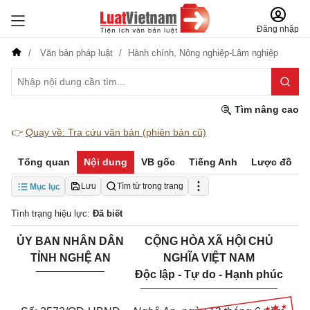
Đăng nhập
Văn bản pháp luật
Hành chính,
Nông nghiệp-Lâm nghiệp
Tìm nâng cao
👉
Quay về: Tra cứu văn bản (phiên bản cũ)
Tổng quan
Nội dung
VB gốc
Tiếng Anh
Lược đồ
Lưu
Tìm từ trong trang
Mục lục
Tình trạng hiệu lực:
Đã biết
ỦY BAN NHÂN DÂN
CỘNG HÒA XÃ HỘI CHỦ
TỈNH NGHỆ AN
NGHĨA VIỆT NAM
___________
Độc lập - Tự do - Hạnh phúc
______________________