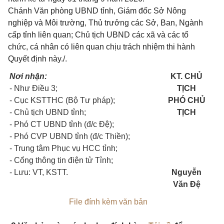
Chánh Văn phòng UBND tỉnh, Giám đốc Sở Nông
nghiệp và Môi trường, Thủ trưởng các Sở, Ban, Ngành
cấp tỉnh liên quan; Chủ tịch UBND các xã và các tổ
chức, cá nhân có liên quan chịu trách nhiệm thi hành
Quyết định này./.
Nơi nhận:
KT. CHỦ
- Như Điều 3;
TỊCH
- Cục KSTTHC (Bộ Tư pháp);
PHÓ CHỦ
- Chủ tịch UBND tỉnh;
TỊCH
- Phó CT UBND tỉnh (đ/c Đệ);
- Phó CVP UBND tỉnh (đ/c Thiền);
- Trung tâm Phục vụ HCC tỉnh;
- Cổng thông tin điện tử Tỉnh;
- Lưu: VT, KSTT.
Nguyễn
Văn Đệ
File đính kèm văn bản