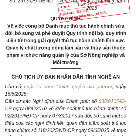
Số: 2573/QĐ-UBND
Nghệ An, ngày
12
tháng 6 năm
2026
Hiệu lực: Đã biết
Tình trạng hiệu lực: Đã biết
QUYẾT ĐỊNH
V
ề việc công bố Danh mục thủ tục hành chính sửa
đổi, bổ sung và phê duyệt Quy trình nội bộ, quy trình
điện tử trong giải quyết thủ tục hành chính lĩnh vực
Quản lý chất lượng nông lâm sản và thủy sản thuộc
phạm vi chức năng quản lý của Sở Nông nghiệp và
Môi trường
___________
CHỦ TỊCH ỦY BAN NHÂN DÂN TỈNH NGHỆ AN
Căn cứ
Luật Tổ chức Chính quyền địa phương
ngày
16/6/2025;
Căn cứ các Nghị định của Chính phủ: số
63/2010/NĐ-
CP
ngày 08/6/2010 về kiểm soát thủ tục hành chính; số
92/20
1
7/N
Đ
-CP ngày 07/8/2017 s
ử
a đ
ổ
i, bổ sung một số
điều của các nghị định liên quan đến kiểm soát thủ tục
hành chính; số
11
8/2025/NĐ-CP ngày 09/6/2025 về thực