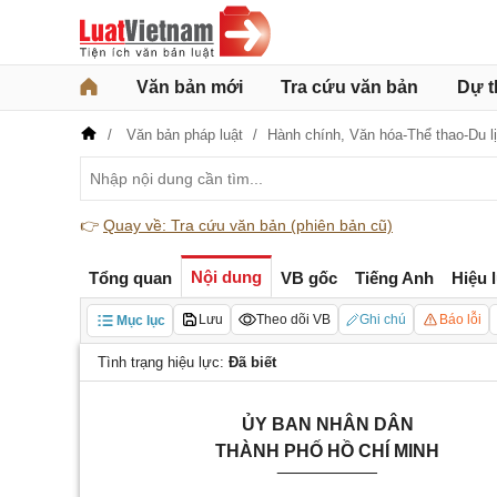
Văn bản mới
Tra cứu văn bản
Dự t
Văn bản pháp luật
Hành chính,
Văn hóa-Thể thao-Du l
👉
Quay về: Tra cứu văn bản (phiên bản cũ)
Nội dung
Tổng quan
VB gốc
Tiếng Anh
Hiệu 
Lưu
Theo dõi VB
Ghi chú
Báo lỗi
Mục lục
Tình trạng hiệu lực:
Đã biết
ỦY BAN
NHÂN DÂN
THÀNH PHỐ HỒ CHÍ MINH
__________