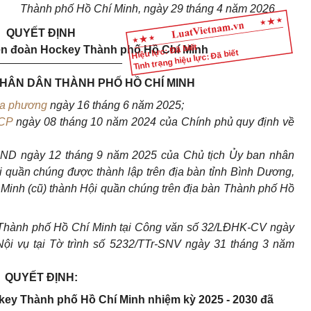
Thành phố Hồ Chí Minh, ngày 29 tháng 4 năm 2026
QUYẾT ĐỊNH
Hiệu lực: Đã biết
iên đoàn Hockey Thành phố Hồ Chí Minh
Tình trạng hiệu lực: Đã biết
____________________
NHÂN DÂN THÀNH PHỐ HỒ CHÍ MINH
địa phương
ngày 16 tháng 6 năm 2025;
-CP
ngày 08 tháng 10 năm 2024 của Chính phủ quy định về
ND ngày 12 tháng 9 năm 2025 của Chủ tịch Ủy ban nhân
 quần chúng được thành lập trên địa bàn tỉnh Bình Dương,
 Minh (cũ) thành Hội quần chúng trên địa bàn Thành ph
ố
Hồ
Thành phố Hồ Chí Minh tại Công văn s
ố
32/LĐHK-CV ngày
i vụ tại Tờ trình số 5232/TTr-SNV ngày 31 tháng 3 năm
QUYẾT ĐỊNH:
ckey Thành phố Hồ Chí Minh nhiệm kỳ 2025 - 2030 đã