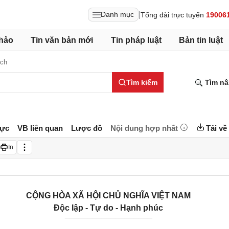
|
Danh mục
Tổng đài trực tuyến
19006
hảo
Tin văn bản mới
Tin pháp luật
Bản tin luật
ịch
Tìm kiếm
Tìm nâ
lực
VB liên quan
Lược đồ
Nội dung hợp nhất
Tải về
In
CỘNG HÒA XÃ HỘI CHỦ NGHĨA VIỆT NAM
Độc lập - Tự do - Hạnh phúc
___________________