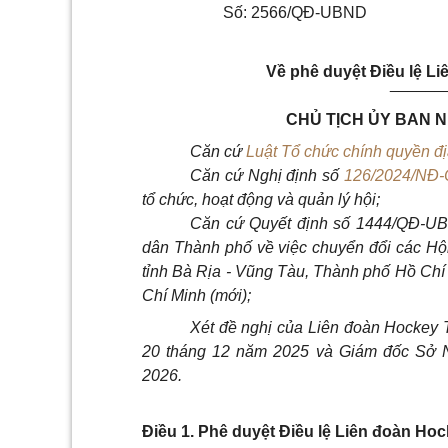
Số: 2566/QĐ-UBND
Về phê duyệt Điều lệ L
______
CHỦ TỊCH ỦY BAN 
Căn cứ
Luật Tổ chức chính quyền 
Căn cứ Nghị định số
126/2024/NĐ
tổ chức, hoạt động và quản lý hội;
Căn cứ Quyết định số 1444/QĐ-UB
dân Thành phố về việc chuyển đổi các Hội
tỉnh Bà Rịa - Vũng Tàu, Thành phố Hồ Chí
Chí Minh (mới);
Xét đề nghị của Liên đoàn Hockey 
20 tháng 12 năm 2025 và Giám đốc Sở Nộ
2026.
Điều 1. Phê duyệt Điều lệ Liên đoàn Ho