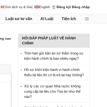
|
|
192
Gói dịch vụ & Giá
English
Đăng ký
/ Đăng nhập
Luật sư tư vấn
AI Luật
Tiện ích
HỎI ĐÁP PHÁP LUẬT VỀ HÀNH
ng cao
CHÍNH
Thời hạn gửi bản án sơ thẩm trong vụ
kiện hành chính là bao nhiêu ngày?
Hồ sơ khởi kiện hành vi hành chính
thiếu tài liệu thì có bị trả lại hay không?
Xử lý các cơ quan Nhà nước không
cung cấp tài liệu cho Tòa án như thế
nào?