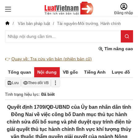
Đăng nhập
Văn bản pháp luật
Tài nguyên-Môi trường,
Hành chính
Tìm nâng cao
👉
Quay về: Tra cứu văn bản (phiên bản cũ)
Tổng quan
Nội dung
VB gốc
Tiếng Anh
Lược đồ
Lưu
Theo dõi VB
Tình trạng hiệu lực:
Đã biết
Quyết định 1709/QĐ-UBND của Ủy ban nhân dân tỉnh
Đồng Nai về việc công bố Danh mục thủ tục hành
chính sửa đổi bổ sung và phê duyệt quy trình điện tử
giải quyết thủ tục hành chính lĩnh vực khí tượng thủy
văn thuộc thẩm quyền giải quyết của ngành Nông