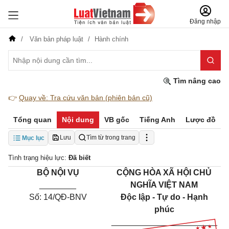
Đăng nhập
Văn bản pháp luật
Hành chính
Tìm nâng cao
👉
Quay về: Tra cứu văn bản (phiên bản cũ)
Tổng quan
Nội dung
VB gốc
Tiếng Anh
Lược đồ
Lưu
Tìm từ trong trang
Mục lục
Tình trạng hiệu lực:
Đã biết
BỘ NỘI VỤ
CỘNG HÒA XÃ HỘI CHỦ
________
NGHĨA VIỆT NAM
Số: 14/QĐ-BNV
Độc lập - Tự do - Hạnh
phúc
_______________________