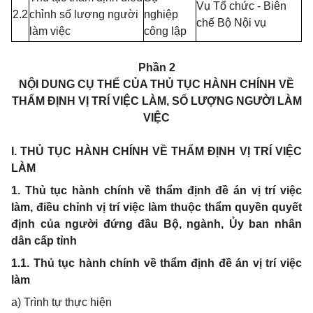
Vụ Tổ chức - Biên
2.2
ch
ỉ
nh số lượng người
nghiệp
chế Bộ Nội vụ
l
à
m việc
công lập
Phần 2
NỘI DUNG CỤ THỂ CỦA THỦ TỤC HÀNH CHÍNH VỀ
THẨM ĐỊNH VỊ TRÍ VIỆC LÀM, SỐ LƯỢNG NGƯỜI LÀM
VIỆC
I. THỦ TỤC HÀNH CHÍNH VỀ THẨM ĐỊNH VỊ TRÍ VIỆC
LÀM
1. Thủ tục hành chính về thẩm định đề án vị trí việc
làm, điều chỉnh vị trí việc làm thuộc thẩm quyền quyết
định của người đứng đầu Bộ, ngành, Ủy ban nhân
dân cấp tỉnh
1.1. Thủ tục hành chính về thẩm định đề án vị trí việc
làm
a) Trình tự thực hiện