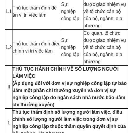
Sự
được giao nhiệm vụ
Thủ tục thẩm định đề
1.1
nghiệp
về tổ chức cán bộ
án vị trí việc làm
công lập
của bộ, ngành, địa
phương
Cơ quan, tổ chức
Sự
được giao nhiệm vụ
Thủ tục thẩm định điều
1.2
n
g
hiệp
về tổ chức cán bộ
chỉnh vị trí việc làm
công lập
của bộ, ngành, địa
phương
THỦ TỤC HÀNH CHÍNH VỀ SỐ LƯỢNG NGƯỜI
LÀM VIỆC
(Áp dụng đối với đơn vị sự nghiệp công lập tự bảo
II
đảm một phần chi thường xuyên và đơn vị sự
nghiệp công lập do ngân sách nhà nước bảo đảm
chi thường xuyên)
Thủ tục thẩm định số lượng người làm việc, điều
chỉnh số lượng người làm việc trong đơn vị sự
1
nghiệp công lập thuộc thẩm quyền quyết định của