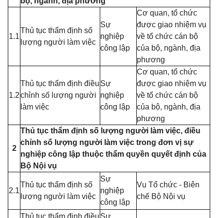
bộ, ngành, địa phương
Cơ quan, tổ chức
Sự
được giao nhiệm vụ
Thủ tục thẩm định số
1.1
nghiệp
về tổ chức cán bộ
lượng người làm việc
công l
ậ
p
của bộ, ngành, địa
phương
Cơ quan, tổ chức
Thủ tục thẩm định điều
Sự
được giao nhiệm vụ
1.2
chỉnh số lượng người
nghiệp
về tổ chức cán bộ
làm việc
công lập
của bộ, ngành, địa
phương
Thủ tục thẩm định số lượng người làm việc, điều
chỉnh số lượng người làm việc trong đơn vị sự
2
nghiệp công lập thuộc thẩm quyền quyết định của
Bộ Nội vụ
Sự
Thủ tục thẩm định số
Vụ Tổ chức - Biên
2.1
nghiệp
lượng người làm việc
chế Bộ Nội vụ
công lập
Thủ tục th
ẩ
m định đi
ề
u
Sự