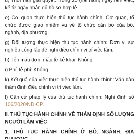
d) Thời hạn giải quyết: Trong 25 (hai năm) ngày làm việc,
kể từ ngày nhận đủ hồ sơ hợp lệ.
e) Cơ quan thực hiện thủ tục hành chính: Cơ quan, tổ
chức được giao nhiệm vụ về tổ chức cán bộ của bộ,
ngành, địa phương.
g) Đối tượng thực hiện thủ tục hành chính: Đơn vị sự
nghiệp công lập đề nghị điều chỉnh vị trí việc làm.
h) Tên mẫu đơn, mẫu tờ kê khai: Không.
i) Ph
í,
lệ ph
í
: Không.
k) Kết quả của việc thực hiện thủ tục hành chính: Văn bản
thẩm định điều chỉnh vị trí việc làm.
l) Căn cứ pháp lý của thủ tục hành chính: Nghị định số
106/2020/NĐ-CP
.
II. THỦ TỤC HÀNH CHÍNH VỀ THẨM ĐỊNH SỐ LƯỢNG
NGƯỜI LÀM VIỆC
1. THỦ TỤC HÀNH CHÍNH Ở BỘ, NGÀNH, ĐỊA