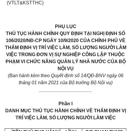
(VTLT&KSTTHC)
PHỤ LỤC
THỦ TỤC HÀNH CHÍNH QUY ĐỊNH TẠI NGHỊ ĐỊNH SỐ
106/2020/NĐ-CP NGÀY 10/9/2020 CỦA CHÍNH PHỦ VỀ
THẨM ĐỊNH VỊ TRÍ VIỆC LÀM, SỐ LƯỢNG NGƯỜI LÀM
VIỆC TRONG ĐƠN VỊ SỰ NGHIỆP CÔNG LẬP THUỘC
PHẠM VI CHỨC NĂNG QUẢN LÝ NHÀ NƯỚC CỦA BỘ
NỘI VỤ
(Ban hành kèm theo Quyết định số 14/QĐ-BNV ngày 06
tháng 01 năm 2021 của Bộ trưởng Bộ Nội vụ)
____________________
Phần I
DANH MỤC THỦ TỤC HÀNH CHÍNH VỀ THẨM ĐỊNH VỊ
TRÍ VIỆC LÀM, SỐ LƯỢNG NGƯỜI LÀM VIỆC