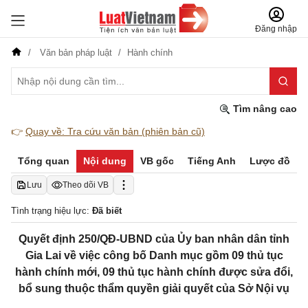
Đăng nhập
Văn bản pháp luật
Hành chính
Tìm nâng cao
👉
Quay về: Tra cứu văn bản (phiên bản cũ)
Tổng quan
Nội dung
VB gốc
Tiếng Anh
Lược đồ
Lưu
Theo dõi VB
Tình trạng hiệu lực:
Đã biết
Quyết định 250/QĐ-UBND của Ủy ban nhân dân tỉnh
Gia Lai ​về việc công bố Danh mục gồm 09 thủ tục
hành chính mới, 09 thủ tục hành chính được sửa đổi,
bổ sung thuộc thẩm quyền giải quyết của Sở Nội vụ​