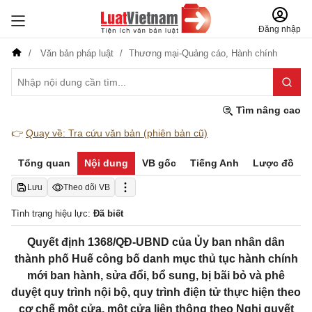
Đăng nhập
Văn bản pháp luật
Thương mại-Quảng cáo,
Hành chính
Tìm nâng cao
👉
Quay về: Tra cứu văn bản (phiên bản cũ)
Tổng quan
Nội dung
VB gốc
Tiếng Anh
Lược đồ
Lưu
Theo dõi VB
Tình trạng hiệu lực:
Đã biết
Quyết định 1368/QĐ-UBND của Ủy ban nhân dân
thành phố Huế công bố danh mục thủ tục hành chính
mới ban hành, sửa đổi, bổ sung, bị bãi bỏ và phê
duyệt quy trình nội bộ, quy trình điện tử thực hiện theo
cơ chế một cửa, một cửa liên thông theo Nghị quyết