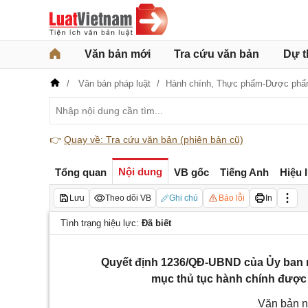
Văn bản mới
Tra cứu văn bản
Dự t
Văn bản pháp luật
Hành chính,
Thực phẩm-Dược ph
👉
Quay về: Tra cứu văn bản (phiên bản cũ)
Nội dung
Tổng quan
VB gốc
Tiếng Anh
Hiệu 
Lưu
Theo dõi VB
Ghi chú
Báo lỗi
In
Tình trạng hiệu lực:
Đã biết
Quyết định 1236/QĐ-UBND của Ủy ban 
mục thủ tục hành chính được 
Văn bản n