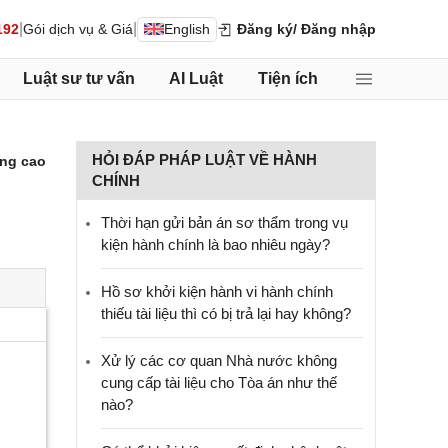
|
|
192
Gói dịch vụ & Giá
English
Đăng ký
/ Đăng nhập
Luật sư tư vấn
AI Luật
Tiện ích
HỎI ĐÁP PHÁP LUẬT VỀ HÀNH
ng cao
CHÍNH
Thời hạn gửi bản án sơ thẩm trong vụ
kiện hành chính là bao nhiêu ngày?
Hồ sơ khởi kiện hành vi hành chính
thiếu tài liệu thì có bị trả lại hay không?
Xử lý các cơ quan Nhà nước không
cung cấp tài liệu cho Tòa án như thế
nào?