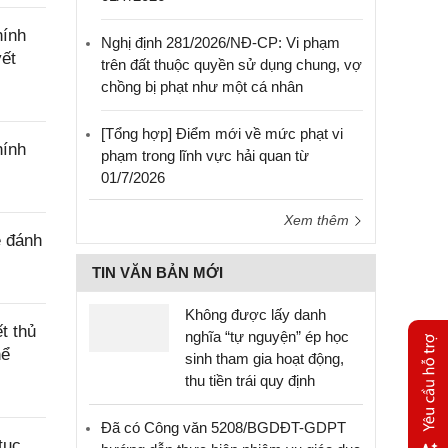
hính
Nghị định 281/2026/NĐ-CP: Vi phạm
yết
trên đất thuộc quyền sử dụng chung, vợ
chồng bị phạt như một cá nhân
[Tổng hợp] Điểm mới về mức phạt vi
hính
phạm trong lĩnh vực hải quan từ
01/7/2026
Xem thêm
ê đánh
TIN VĂN BẢN MỚI
Không được lấy danh
t thủ
nghĩa “tự nguyện” ép học
hể
sinh tham gia hoạt động,
thu tiền trái quy định
Đã có Công văn 5208/BGDĐT-GDPT
tục