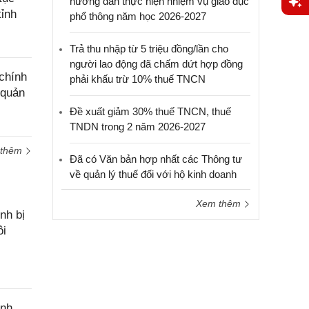
hướng dẫn thực hiện nhiệm vụ giáo dục
tỉnh
phổ thông năm học 2026-2027
Yêu
cầu
Trả thu nhập từ 5 triệu đồng/lần cho
hỗ trợ
người lao động đã chấm dứt hợp đồng
chính
phải khấu trừ 10% thuế TNCN
 quản
Đề xuất giảm 30% thuế TNCN, thuế
TNDN trong 2 năm 2026-2027
 thêm
Đã có Văn bản hợp nhất các Thông tư
về quản lý thuế đối với hộ kinh doanh
Xem thêm
nh bị
ôi
ính