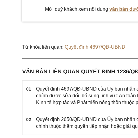
Mời quý khách xem nội dung
văn bản dướ
Từ khóa liên quan:
Quyết định 4697/QĐ-UBND
VĂN BẢN LIÊN QUAN QUYẾT ĐỊNH 1236/Q
Quyết định 4697/QĐ-UBND của Ủy ban nhân dâ
01
chính được sửa đổi, bổ sung lĩnh vực An toàn 
Kinh tế hợp tác và Phát triển nông thôn thuộ
Quyết định 2650/QĐ-UBND của Ủy ban nhân dâ
02
chính thuộc thẩm quyền tiếp nhận hoặc giải q