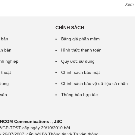
Xem
CHÍNH SÁCH
 bản
Bảng giá phần mềm
ăn bản
Hình thức thanh toán
nh nghiệp
Quy ước sử dụng
 thuật
Chính sách bảo mật
 dung
Chính sách bảo vệ dữ liệu cá nhân
 vấn
Thông báo hợp tác
 INCOM Communications ., JSC
 692/GP-TTĐT cấp ngày 29/10/2010 bởi
y 26/07/2007, cấp bởi Bộ Thông tin và Truyền thông