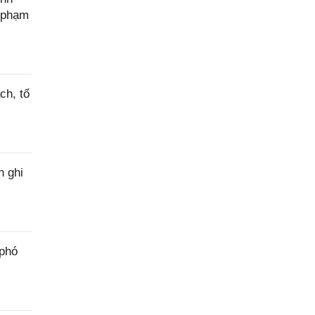
c phạm
ch, tổ
h ghi
 phó