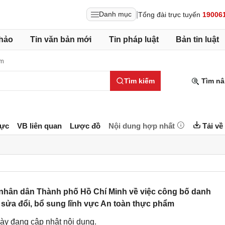
|
Danh mục
Tổng đài trực tuyến
19006
hảo
Tin văn bản mới
Tin pháp luật
Bản tin luật
ẩm
Tìm kiếm
Tìm nâ
lực
VB liên quan
Lược đồ
Nội dung hợp nhất
Tải về
nhân dân Thành phố Hồ Chí Minh về việc công bố danh
sửa đổi, bổ sung lĩnh vực An toàn thực phẩm
ày đang cập nhật nội dung.