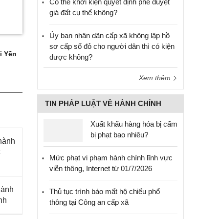
Có thể khởi kiện quyết định phê duyệt
giá đất cụ thể không?
Ủy ban nhân dân cấp xã không lập hồ
sơ cấp sổ đỏ cho người dân thì có kiện
i Yến
được không?
Xem thêm
TIN PHÁP LUẬT VỀ HÀNH CHÍNH
Xuất khẩu hàng hóa bị cấm
bị phạt bao nhiêu?
hành
c
Mức phạt vi phạm hành chính lĩnh vực
viễn thông, Internet từ 01/7/2026
hành
Thủ tục trình báo mất hộ chiếu phổ
nh
thông tại Công an cấp xã