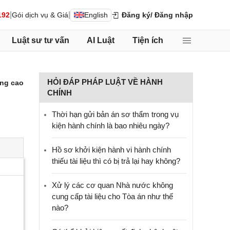
|
|
192
Gói dịch vụ & Giá
English
Đăng ký
/ Đăng nhập
Luật sư tư vấn
AI Luật
Tiện ích
HỎI ĐÁP PHÁP LUẬT VỀ HÀNH
ng cao
CHÍNH
Thời hạn gửi bản án sơ thẩm trong vụ
kiện hành chính là bao nhiêu ngày?
Hồ sơ khởi kiện hành vi hành chính
thiếu tài liệu thì có bị trả lại hay không?
Xử lý các cơ quan Nhà nước không
cung cấp tài liệu cho Tòa án như thế
nào?