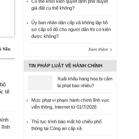
Có thể khởi kiện quyết định phê duyệt
giá đất cụ thể không?
Ủy ban nhân dân cấp xã không lập hồ
sơ cấp sổ đỏ cho người dân thì có kiện
được không?
i Yến
Xem thêm
TIN PHÁP LUẬT VỀ HÀNH CHÍNH
Xuất khẩu hàng hóa bị cấm
 bộ
bị phạt bao nhiêu?
c tế
Mức phạt vi phạm hành chính lĩnh vực
viễn thông, Internet từ 01/7/2026
hính
Thủ tục trình báo mất hộ chiếu phổ
 lĩnh
thông tại Công an cấp xã