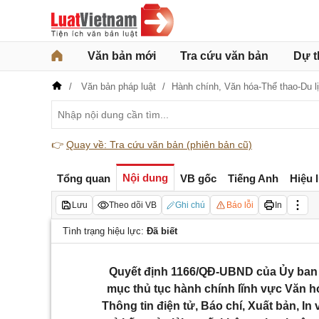
Văn bản mới
Tra cứu văn bản
Dự t
Văn bản pháp luật
Hành chính,
Văn hóa-Thể thao-Du l
👉
Quay về: Tra cứu văn bản (phiên bản cũ)
Nội dung
Tổng quan
VB gốc
Tiếng Anh
Hiệu 
Lưu
Theo dõi VB
Ghi chú
Báo lỗi
In
Tình trạng hiệu lực:
Đã biết
Quyết định 1166/QĐ-UBND của Ủy ban 
mục thủ tục hành chính lĩnh vực Văn hó
Thông tin điện tử, Báo chí, Xuất bản, In