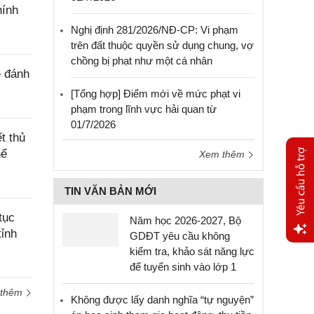
hính
Nghị định 281/2026/NĐ-CP: Vi phạm
trên đất thuộc quyền sử dụng chung, vợ
chồng bị phạt như một cá nhân
ê đánh
[Tổng hợp] Điểm mới về mức phạt vi
phạm trong lĩnh vực hải quan từ
01/7/2026
t thủ
hể
Xem thêm
TIN VĂN BẢN MỚI
tục
Năm học 2026-2027, Bộ
tỉnh
GDĐT yêu cầu không
kiểm tra, khảo sát năng lực
Yêu
để tuyển sinh vào lớp 1
cầu
hỗ trợ
 thêm
Không được lấy danh nghĩa “tự nguyện”