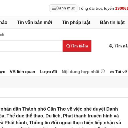
|
Danh mục
Tổng đài trực tuyến
19006
hảo
Tin văn bản mới
Tin pháp luật
Bản tin luật
ịch
Tìm kiếm
Tìm nâ
lực
VB liên quan
Lược đồ
Nội dung hợp nhất
Tải về
nhân dân Thành phố Cần Thơ về việc phê duyệt Danh
a, Thể dục thể thao, Du lịch, Phát thanh truyền hình và
 và Phát hành, Thông tin đối ngoại thực hiện tiếp nhận và