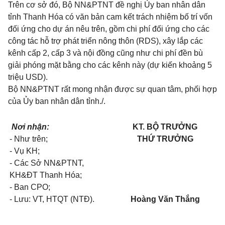
Trên cơ sở đó, Bộ NN&PTNT đề nghị Ủy ban nhân dân
tỉnh Thanh Hóa có văn bản cam kết trách nhiệm bố trí vốn
đối ứng cho dự án nêu trên, gồm chi phí đối ứng cho các
công tác hỗ trợ phát triển nông thôn (RDS), xây lắp các
kênh cấp 2, cấp 3 và nội đồng cũng như chi phí đền bù
giải phóng mặt bằng cho các kênh này (dự kiến khoảng 5
triệu USD).
Bộ NN&PTNT rất mong nhận được sự quan tâm, phối hợp
của Ủy ban nhân dân tỉnh./.
Nơi nhận:
KT. BỘ TRƯỞNG
- Như trên;
THỨ TRƯỞNG
- Vụ KH;
- Các Sở NN&PTNT,
KH&ĐT Thanh Hóa;
- Ban CPO;
- Lưu: VT, HTQT (NTĐ).
Hoàng Văn Thắng