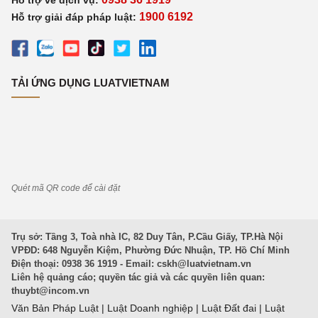
Hỗ trợ về dịch vụ:
1900 6192
Hỗ trợ giải đáp pháp luật:
TẢI ỨNG DỤNG LUATVIETNAM
Quét mã QR code để cài đặt
Trụ sở: Tầng 3, Toà nhà IC, 82 Duy Tân, P.Cầu Giấy, TP.Hà Nội
VPĐD: 648 Nguyễn Kiệm, Phường Đức Nhuận, TP. Hồ Chí Minh
Điện thoại: 0938 36 1919 - Email:
cskh@luatvietnam.vn
Liên hệ quảng cáo; quyền tác giả và các quyền liên quan:
thuybt@incom.vn
Văn Bản Pháp Luật
|
Luật Doanh nghiệp
|
Luật Đất đai
|
Luật