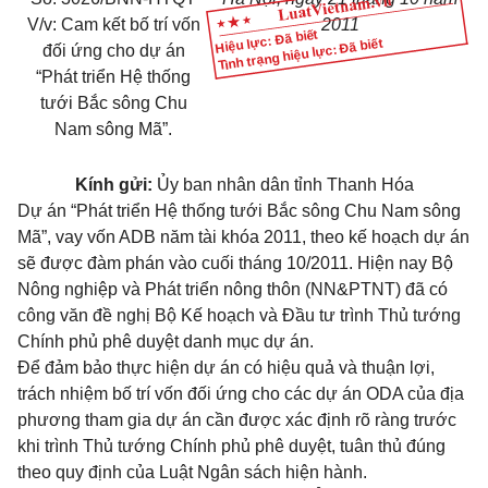
V/v: Cam kết bố trí vốn
2011
Hiệu lực: Đã biết
Tình trạng hiệu lực: Đã biết
đối ứng cho dự án
“Phát triển Hệ thống
tưới Bắc sông Chu
Nam sông Mã”.
Kính gửi:
Ủy ban nhân dân tỉnh Thanh Hóa
Dự án “Phát triển Hệ thống tưới Bắc sông Chu Nam sông
Mã”, vay vốn ADB năm tài khóa 2011, theo kế hoạch dự án
sẽ được đàm phán vào cuối tháng 10/2011. Hiện nay Bộ
Nông nghiệp và Phát triển nông thôn (NN&PTNT) đã có
công văn đề nghị Bộ Kế hoạch và Đầu tư trình Thủ tướng
Chính phủ phê duyệt danh mục dự án.
Để đảm bảo thực hiện dự án có hiệu quả và thuận lợi,
trách nhiệm bố trí vốn đối ứng cho các dự án ODA của địa
phương tham gia dự án cần được xác định rõ ràng trước
khi trình Thủ tướng Chính phủ phê duyệt, tuân thủ đúng
theo quy định của Luật Ngân sách hiện hành.