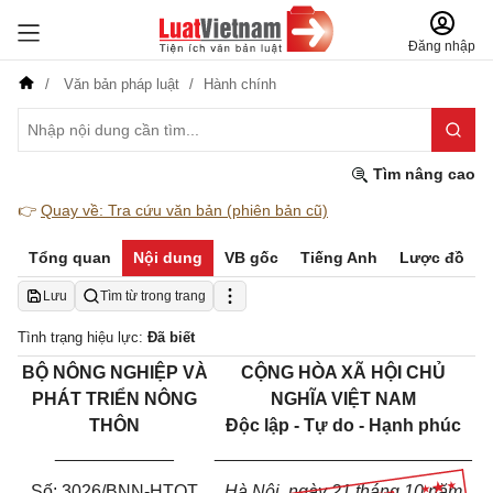
Đăng nhập
Văn bản pháp luật
Hành chính
Tìm nâng cao
👉
Quay về: Tra cứu văn bản (phiên bản cũ)
Tổng quan
Nội dung
VB gốc
Tiếng Anh
Lược đồ
Lưu
Tìm từ trong trang
Tình trạng hiệu lực:
Đã biết
BỘ NÔNG NGHIỆP VÀ
CỘNG HÒA XÃ HỘI CHỦ
PHÁT TRIỂN NÔNG
NGHĨA VIỆT NAM
THÔN
Độc lập - Tự do - Hạnh phúc
____________
__________________________
Số: 3026/BNN-HTQT
Hà Nội, ngày 21 tháng 10 năm