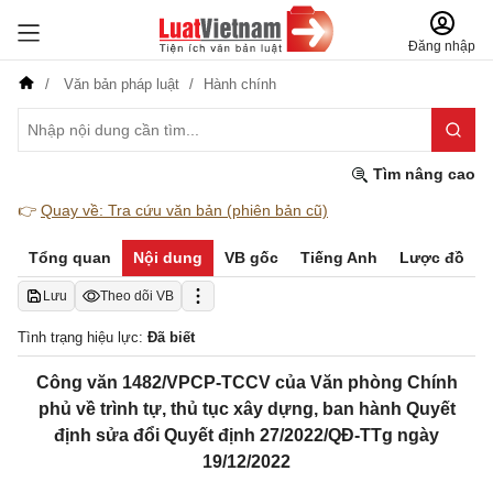
Đăng nhập
Văn bản pháp luật
Hành chính
Tìm nâng cao
👉
Quay về: Tra cứu văn bản (phiên bản cũ)
Tổng quan
Nội dung
VB gốc
Tiếng Anh
Lược đồ
Lưu
Theo dõi VB
Tình trạng hiệu lực:
Đã biết
Công văn 1482/VPCP-TCCV của Văn phòng Chính
phủ về trình tự, thủ tục xây dựng, ban hành Quyết
định sửa đổi Quyết định 27/2022/QĐ-TTg ngày
19/12/2022