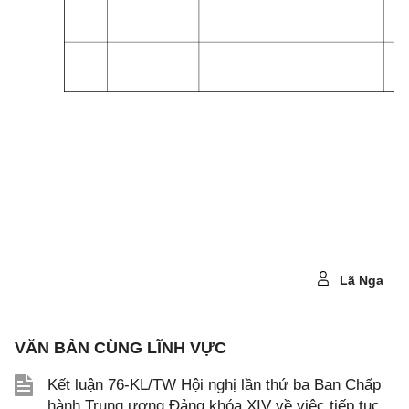
2
2
Lã Nga
VĂN BẢN CÙNG LĨNH VỰC
Kết luận 76-KL/TW Hội nghị lần thứ ba Ban Chấp
hành Trung ương Đảng khóa XIV về việc tiếp tục