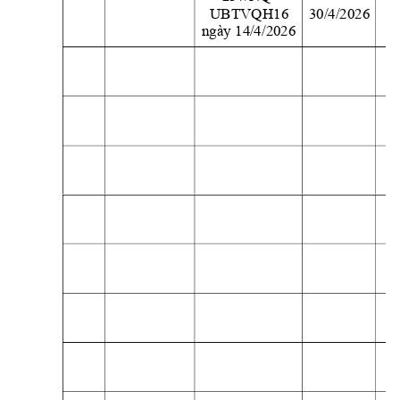
UBTVQH16 
30/4/2026 
2
ngày 14/4/2026
2
2
2
2
2
2
2