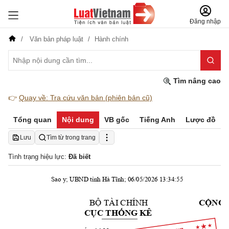
Đăng nhập
Văn bản pháp luật
Hành chính
Tìm nâng cao
👉
Quay về: Tra cứu văn bản (phiên bản cũ)
Tổng quan
Nội dung
VB gốc
Tiếng Anh
Lược đồ
Lưu
Tìm từ trong trang
Tình trạng hiệu lực:
Đã biết
Sao y; UBND tỉnh Hà Tĩnh; 06/05/2026 13:34:55
TÀI CHÍNH
BỘ 
CỘNG 
CỤC THỐNG KÊ