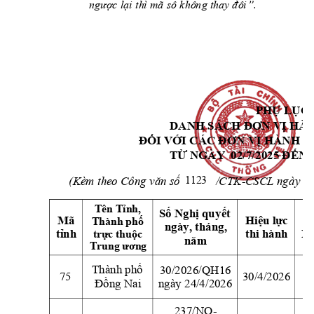
.
ng
ư
ợc 
lạ
i
 t
hì
 mã
số 
k
hôn
g 
th
ay
 đ
ổi
”
PHỤ LỤC
DANH SÁCH ĐƠN V
Ị HÀ
À
ĐỐI VỚI CÁC ĐƠN 
VỊ H
NH C
 02/7/
2025 
TỪ NGÀY 
ĐẾN 
       /CTK-CSCL ng
ày   
(Kèm theo Công văn số
0
1123
Tên Tỉnh, 
Số Nghị quy
ết
Mã 
M
Hiệu lực 
Thành phố 
ngày, tháng, 
thi hành 
trực thuộc 
tỉnh
P
năm
Trung ương
30/2026/QH16 
Thành phố 
75 
30/4/2026 
ngày 24/4/2026
Đồng Nai
237/NQ-