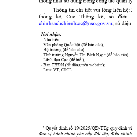
thống nhất 
sử dụng trong công t
ác quản lý 
Thông tin 
 vui lòng 
chi 
tiết
li
ên hệ: B
, 
C
thống 
kê
ục 
Thống 
kê
, 
số 
điện 
th
chinhsachchienl
uoc@nso.gov
.
vn
; số điện
t
Nơi nhận:
- 
Như trên;
- 
Văn phòng Q
uốc hội (để báo cáo)
;
- 
Bộ trưởng (để bá
o cáo);
- 
Thứ trưởng N
guyễn Thị Bích Ng
ọc (để báo cáo
);
- 
C
;
Lãnh đạo 
ục
(để 
biết)
- 
Ban THĐN
(để đăng
 trên websi
te);
- 
CSCL.
Lưu: VT, 
19
/
20
25
-
Qu
yết
 đị
n
h số 
/QĐ
T
Tg
 qu
y 
đị
n
h việ
c
1
đơ
n
vị
hà
nh
c
hí
nh 
c
ác 
c
ấp
đ
ổi
t
ên,
đi
ều
c
hỉ
nh
t