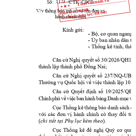
          /
CTK
-
CSCL
Số: 
H
1123
V/
v
Hiệu lực: Đã biết
t
h
ôn
g 
b
áo
 m
ã
 s
ố 
v
à 
t
ên
đơ
n 
vị
Tình trạng hiệu lực: Đã biết
hà
n
h 
c
hí
nh
 m
ớ
i
Kính gửi:
- 
Bộ, cơ quan 
ngang 
- 
Ủy ban nhân dân 
tỉ
- 
Thống kê tỉ
nh,
thàn
30
/2026
/QH16 
Căn 
cứ 
Ng
hị 
quy
ết 
số
thành lập thà
nh phố Đồng Nai
;
2
37
/
NQ
-UBT
Căn 
cứ 
Nghị 
q
uyết 
số
Thường vụ Quốc 
hội về việc thành l
ập 10 p
19
/
20
25
/
-
Căn 
cứ 
Quy
ết 
định 
số 
QĐ
C
hí
nh
p
h
ủ
v
ề
vi
ệ
c
b
a
n
h
à
nh
bả
n
g
D
an
h 
m
ụ
c
v
à 
C
ục 
Thống 
kê 
thông 
báo 
d
anh 
sách 
cá
với
các 
đơn 
vị
hành 
chí
nh 
có 
th
ay 
đổi 
t
ừ 
(
)
ch
i 
.
tiết tại Ph
ụ lục kèm theo
C
ục 
Thống 
kê 
đề 
n
ghị 
Quý 
cơ 
quan