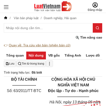
Đăng nhập
Văn bản pháp luật
Doanh nghiệp,
Hải quan
Tìm nâng cao
👉
Quay về: Tra cứu văn bản (phiên bản cũ)
Tổng quan
Nội dung
VB gốc
Tiếng Anh
Lược đồ
Lưu
Tìm từ trong trang
Tình trạng hiệu lực:
Đã biết
BỘ TÀI CHÍNH
CỘNG HÒA XÃ HỘI CHỦ
--------------------
NGHĨA VIỆT NAM
Số: 63/2011/TT-BTC
Độc lập - Tự do - Hạnh phúc
---------------------------
Hà Nội, ngày 13 tháng 05 năm