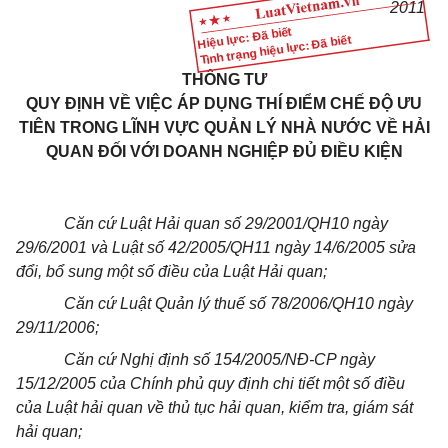
2011
Hiệu lực: Đã biết
Tình trạng hiệu lực: Đã biết
THÔNG TƯ
QUY ĐỊNH VỀ VIỆC ÁP DỤNG THÍ ĐIỂM CHẾ ĐỘ ƯU
TIÊN TRONG LĨNH VỰC QUẢN LÝ NHÀ NƯỚC VỀ HẢI
QUAN ĐỐI VỚI DOANH NGHIỆP ĐỦ ĐIỀU KIỆN
Căn cứ Luật Hải quan số 29/2001/QH10 ngày
29/6/2001 và Luật số 42/2005/QH11 ngày 14/6/2005 sửa
đổi, bổ sung một số điều của Luật Hải quan;
Căn cứ Luật Quản lý thuế số 78/2006/QH10 ngày
29/11/2006;
Căn cứ Nghị định số 154/2005/NĐ-CP ngày
15/12/2005 của Chính phủ quy định chi tiết một số điều
của Luật hải quan về thủ tục hải quan, kiểm tra, giám sát
hải quan;