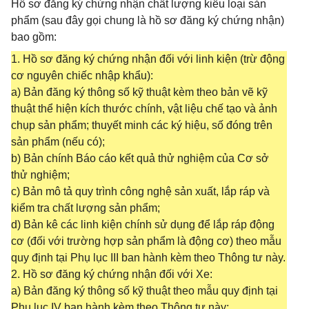
Hồ sơ đăng ký chứng nhận chất lượng kiểu loại sản
phẩm (sau đây gọi chung là hồ sơ đăng ký chứng nhận)
bao gồm:
1. Hồ sơ đăng ký chứng nhận đối với linh kiện (trừ động
cơ nguyên chiếc nhập khẩu):
a) Bản đăng ký thông số kỹ thuật kèm theo bản vẽ kỹ
thuật thể hiện kích thước chính, vật liệu chế tạo và ảnh
chụp sản phẩm; thuyết minh các ký hiệu, số đóng trên
sản phẩm (nếu có);
b) Bản chính Báo cáo kết quả thử nghiệm của Cơ sở
thử nghiệm;
c) Bản mô tả quy trình công nghệ sản xuất, lắp ráp và
kiểm tra chất lượng sản phẩm;
d) Bản kê các linh kiện chính sử dụng để lắp ráp động
cơ (đối với trường hợp sản phẩm là động cơ) theo mẫu
quy định tại Phụ lục III ban hành kèm theo Thông tư này.
2. Hồ sơ đăng ký chứng nhận đối với Xe:
a) Bản đăng ký thông số kỹ thuật theo mẫu quy định tại
Phụ lục IV ban hành kèm theo Thông tư này;