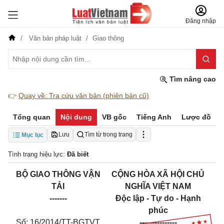
Đăng nhập
Văn bản pháp luật
Giao thông
Tìm nâng cao
👉
Quay về: Tra cứu văn bản (phiên bản cũ)
Tổng quan
Nội dung
VB gốc
Tiếng Anh
Lược đồ
Lưu
Tìm từ trong trang
Mục lục
Tình trạng hiệu lực:
Đã biết
BỘ GIAO THÔNG VẬN
CỘNG HÒA XÃ HỘI CHỦ
TẢI
NGHĨA VIỆT NAM
-------
Độc lập - Tự do - Hạnh
phúc
Số: 16/2014/TT-BGTVT
---------------