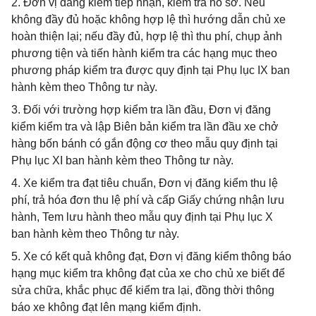
2. Đơn vị đăng kiểm tiếp nhận, kiểm tra hồ sơ. Nếu
không đầy đủ hoặc không hợp lệ thì hướng dẫn chủ xe
hoàn thiện lại; nếu đầy đủ, hợp lệ thì thu phí, chụp ảnh
phương tiện và tiến hành kiểm tra các hạng mục theo
phương pháp kiểm tra được quy định tại Phụ lục IX ban
hành kèm theo Thông tư này.
3. Đối với trường hợp kiểm tra lần đầu, Đơn vị đăng
kiểm kiểm tra và lập Biên bản kiểm tra lần đầu xe chở
hàng bốn bánh có gắn động cơ theo mẫu quy định tại
Phụ lục XI ban hành kèm theo Thông tư này.
4. Xe kiểm tra đạt tiêu chuẩn, Đơn vị đăng kiểm thu lệ
phí, trả hóa đơn thu lệ phí và cấp Giấy chứng nhận lưu
hành, Tem lưu hành theo mẫu quy định tại Phụ lục X
ban hành kèm theo Thông tư này.
5. Xe có kết quả không đạt, Đơn vị đăng kiểm thông báo
hạng mục kiểm tra không đạt của xe cho chủ xe biết để
sửa chữa, khắc phục để kiểm tra lại, đồng thời thông
báo xe không đạt lên mạng kiểm định.