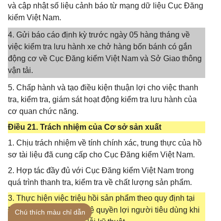
và cập nhật số liệu cảnh báo từ mạng dữ liệu Cục Đăng
kiểm Việt Nam.
4. Gửi báo cáo định kỳ trước ngày 05 hàng tháng về
việc kiểm tra lưu hành xe chở hàng bốn bánh có gắn
động cơ về Cục Đăng kiểm Việt Nam và Sở Giao thông
vận tải.
5. Chấp hành và tạo điều kiện thuận lợi cho việc thanh
tra, kiểm tra, giám sát hoạt động kiểm tra lưu hành của
cơ quan chức năng.
Điều 21. Trách nhiệm của Cơ sở sản xuất
1. Chịu trách nhiệm về tính chính xác, trung thực của hồ
sơ tài liệu đã cung cấp cho Cục Đăng kiểm Việt Nam.
2. Hợp tác đầy đủ với Cục Đăng kiểm Việt Nam trong
quá trình thanh tra, kiểm tra về chất lượng sản phẩm.
3. Thực hiện việc triệu hồi sản phẩm theo quy định tại
Điều 22 của Luật Bảo vệ quyền lợi người tiêu dùng khi
Chú thích màu chỉ dẫn