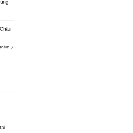
Vùng
 Châu
 thêm
tại