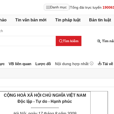
|
Danh mục
Tổng đài trực tuyến
19006
hảo
Tin văn bản mới
Tin pháp luật
Bản tin luật
ch
Tìm kiếm
Tìm nâ
lực
VB liên quan
Lược đồ
Nội dung hợp nhất
Tải về
CỘNG HOÀ XÃ HỘI CHỦ NGHĨA VIỆT NAM
Độc lập - Tự do - Hạnh phúc
----------------------
Hà Nội, ngày 17 tháng 8 năm 2009