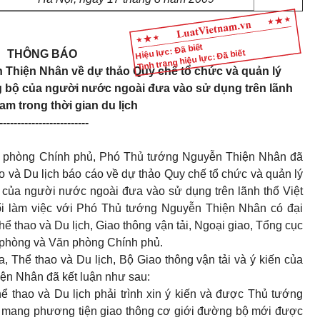
Hiệu lực: Đã biết
Tình trạng hiệu lực: Đã biết
THÔNG BÁO
 Thiện Nhân về dự thảo Quy chế tổ chức và quản lý
g bộ của người nước ngoài đưa vào sử dụng trên lãnh
am trong thời gian du lịch
-------------------------
n phòng Chính phủ, Phó Thủ tướng Nguyễn Thiện Nhân đã
o và Du lịch báo cáo về dự thảo Quy chế tổ chức và quản lý
 của người nước ngoài đưa vào sử dụng trên lãnh thổ Việt
uổi làm việc với Phó Thủ tướng Nguyễn Thiện Nhân có đại
ể thao và Du lịch, Giao thông vận tải, Ngoại giao, Tổng cục
c phòng và Văn phòng Chính phủ.
, Thể thao và Du lịch, Bộ Giao thông vận tải và ý kiến của
ện Nhân đã kết luận như sau:
 thao và Du lịch phải trình xin ý kiến và được Thủ tướng
i mang phương tiện giao thông cơ giới đường bộ mới được