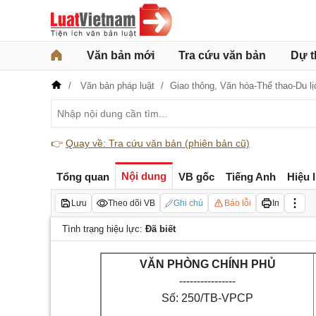
Văn bản mới
Tra cứu văn bản
Dự t
Văn bản pháp luật
Giao thông,
Văn hóa-Thể thao-Du lị
👉
Quay về: Tra cứu văn bản (phiên bản cũ)
Nội dung
Tổng quan
VB gốc
Tiếng Anh
Hiệu 
Lưu
Theo dõi VB
Ghi chú
Báo lỗi
In
Tình trạng hiệu lực:
Đã biết
VĂN PHÒNG CHÍNH PHỦ
----------------
Số: 250/TB-VPCP