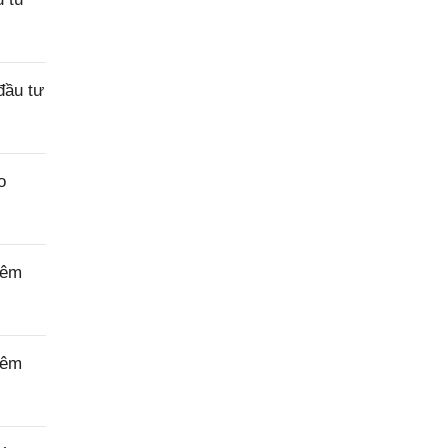
đầu tư
o
iêm
iêm