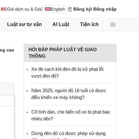
|
|
192
Gói dịch vụ & Giá
English
Đăng ký
/ Đăng nhập
Luật sư tư vấn
AI Luật
Tiện ích
HỎI ĐÁP PHÁP LUẬT VỀ GIAO
ng cao
THÔNG
Xe đè vạch khi đèn đỏ bị xử phạt lỗi
vượt đèn đỏ?
Năm 2025, người đủ 16 tuổi có được
điều khiển xe máy không?
Cố tình dán, che biển số xe bị phạt bao
nhiêu tiền?
Dừng đèn đỏ có được phép sử dụng