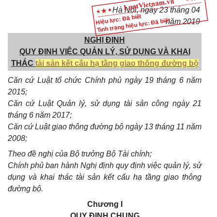
Hà Nội, ngày
23
tháng
04
Hiệu lực: Đã biết
Tình trạng hiệu lực: Đã biết
năm
2019
NGHỊ ĐỊNH
QUY ĐỊNH VIỆC QUẢN LÝ, SỬ DỤNG VÀ KHAI
THÁC
tài sản kết cấu hạ tầng giao thông đường bộ
Căn cứ Luật tổ chức Chính phủ ngày 19 tháng 6 năm
2015;
Căn cứ Luật Quản lý, sử dụng tài sản c
ô
ng ngày 21
tháng 6 năm 2017;
Căn cứ Luật giao thông đường bộ ngày 13 tháng 11 năm
2008;
Theo đề nghị của Bộ trưởng Bộ Tài chính;
Chính phủ ban hành Nghị định quy định việc quản lý, sử
dụng và khai thác tài sản kết cấu hạ tầng giao thông
đường bộ.
Chương I
QUY ĐỊNH CHUNG