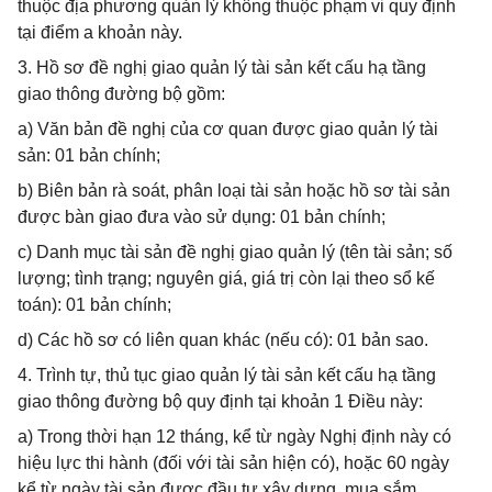
thuộc địa phương quản lý không thuộc phạm vi quy định
tại điểm a khoản này.
3. Hồ sơ đề nghị giao quản lý tài sản kết cấu hạ tầng
giao thông đường bộ gồm:
a) Văn bản đề nghị của cơ quan được giao quản lý tài
sản: 01 bản chính;
b) Biên bản rà soát, phân loại tài sản hoặc hồ sơ tài sản
được bàn giao đưa vào sử dụng: 01 bản chính;
c) Danh mục tài sản đề nghị giao quản lý (tên tài sản; số
lượng; tình trạng; nguyên giá, giá trị còn lại theo sổ kế
toán): 01 bản chính;
d) Các hồ sơ có liên quan khác (nếu có): 01 bản sao.
4. Trình tự, thủ tục giao quản lý tài sản kết cấu hạ tầng
giao thông đường bộ quy định tại khoản 1 Điều này:
a) Trong thời hạn 12 tháng, kể từ ngày Nghị định này có
hiệu lực thi hành (đối với tài sản hiện có), hoặc 60 ngày
kể từ ngày tài sản được đầu tư xây dựng, mua sắm