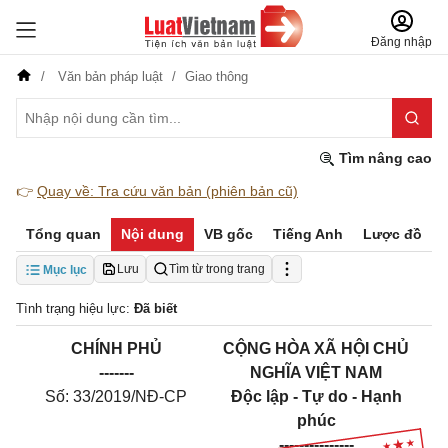
Đăng nhập
Văn bản pháp luật
Giao thông
Tìm nâng cao
👉
Quay về: Tra cứu văn bản (phiên bản cũ)
Tổng quan
Nội dung
VB gốc
Tiếng Anh
Lược đồ
Lưu
Tìm từ trong trang
Mục lục
Tình trạng hiệu lực:
Đã biết
CHÍNH PHỦ
CỘNG HÒA XÃ HỘI CHỦ
-------
NGHĨA VIỆT NAM
Số: 33/2019/NĐ-CP
Độc lập - Tự do - Hạnh
phúc
---------------