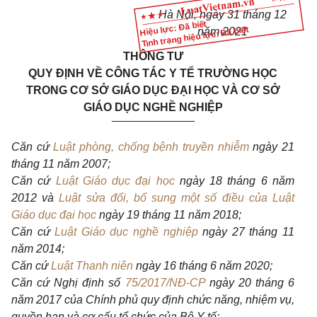
Hà Nội, ngày
31
tháng 12
Hiệu lực: Đã biết
Tình trạng hiệu lực: Đã biết
năm 20
21
THÔNG TƯ
QUY ĐỊNH VỀ CÔNG TÁC Y TẾ TRƯỜNG HỌC
TRONG CƠ SỞ GIÁO DỤC ĐẠI HỌC VÀ CƠ SỞ
GIÁO DỤC NGHỀ NGHIỆP
_____________
Căn cứ
Luật phòng, chống bệnh truyền nhiễm
ngày 21
tháng 11 năm 2007;
Căn cứ
Luật Giáo dục đại học
ngày 18 tháng 6 năm
2012 và
Luật sửa đổi, bổ sung một số điều của Luật
Giáo dục đại học
ngày 19 tháng 11 năm 2018;
Căn cứ
Luật Giáo dục nghề nghiệp
ngày 27 tháng 11
năm 2014;
Căn cứ
Luật Thanh niên
ngày 16 tháng 6 năm 2020;
Căn cứ Nghị định số
75/2017/NĐ-CP
ngày 20 tháng 6
năm 2017 của Chính phủ quy định chức năng, nhiệm vụ,
quyền hạn và cơ cấu tổ chức của Bộ Y tế;