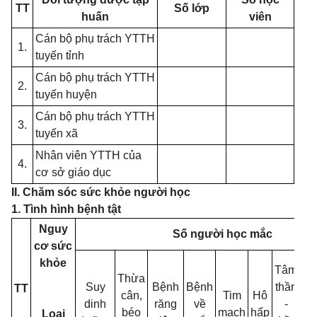
TT
S
ố lớp
huấn
viên
Cán bộ phụ trách YTTH
1.
tuyến tỉnh
Cán bộ phụ trách YTTH
2.
tuyến huyện
Cán bộ phụ trách YTTH
3.
tuyến xã
Nhân viên YTTH của
4.
cơ sở giáo dục
II. Chăm sóc sức khỏe người học
1. Tình hình bệnh tật
Nguy
Số người học mắc
cơ sức
khỏe
Tâm
Thừa
B
Suy
Bệnh
Bệnh
thần
TT
cân,
Tim
Hô
dinh
răng
về
-
béo
mạch
hấp
xư
Loại