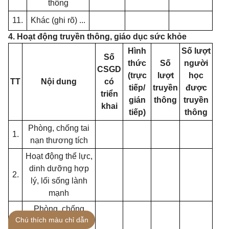
thông
11.
Khác (ghi r
õ
) ...
4. Hoạt động truyền thông, giáo dục sức khỏe
Hình
Số lượt
Số
thức
Số
người
CSGD
(trực
lượt
học
TT
Nội dung
có
tiếp/
truyền
được
triển
gián
thông
truyền
khai
tiếp)
thông
Phòng, chống tai
1.
nạn thương tích
Hoạt động thể lực,
dinh dưỡng hợp
2.
lý, lối sống lành
mạnh
Phòng, chống
Chú thích màu chỉ dẫn
3.
dịch, bệnh truyền