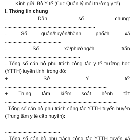
Kính gửi: Bộ Y tế (Cục Quản lý môi trường y tế)
I
. Thông tin chung
- Dân số chung:
........................................................................
- Số quận/huyện/thành phố/thị xã
.............................................
- Số xã/phường/thị trấn
............................................................
- Tổng số cán bộ phụ trách công tác y tế trường học
(YTTH) tuyến tỉnh, trong đó:
+ Sở Y tế:
..................................................................................
+ Trung tâm kiểm soát bệnh tật:
..........................................................................................
- Tổng số cán bộ phụ trách công tác YTTH tuyến huyện
(Trung tâm y tế cấp huyện):
....................................................................................................
............................................
- Tổng số cán bộ phụ trách công tác YTTH tuyến xã