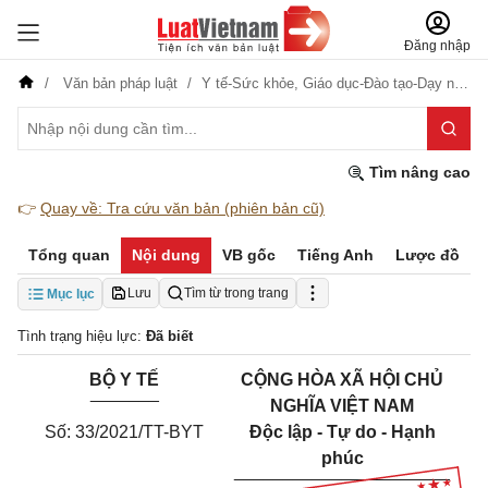
Đăng nhập
Văn bản pháp luật
Y tế-Sức khỏe,
Giáo dục-Đào tạo-Dạy nghề
Tìm nâng cao
👉
Quay về: Tra cứu văn bản (phiên bản cũ)
Tổng quan
Nội dung
VB gốc
Tiếng Anh
Lược đồ
Lưu
Tìm từ trong trang
Mục lục
Tình trạng hiệu lực:
Đã biết
BỘ Y TẾ
CỘNG HÒA XÃ HỘI CHỦ
_______
NGHĨA VIỆT NAM
Số:
33/2021
/
TT
-
BYT
Độc lập - Tự do - Hạnh
phúc
______________________