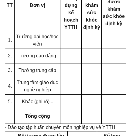
được
TT
Đơn vị
dựng
khám
khám
kế
sức
sức khỏe
hoạch
khỏe
định kỳ
YTTH
định kỳ
Trường đại học/học
1.
viện
2.
Trường cao đẳng
3.
Trường trung cấp
Trung tâm giáo dục
4.
nghề nghiệp
5.
Khác (ghi r
õ
)...
Tổng cộng
- Đào tạo tập huấn chuyên môn nghiệp vụ về YTTH
Đối tượng được tập
Số
học