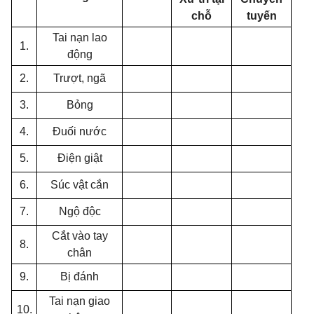
ch
ỗ
tuyến
Tai nạn lao
1.
động
2.
Trượt, ngã
3.
Bỏng
4.
Đuối nước
5.
Điện giật
6.
Súc vật cắn
7.
Ngộ độc
C
ắt vào tay
8.
chân
9.
Bị đánh
Tai nạn giao
10.