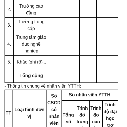
Trường cao
2.
đẳng
Trường trung
3.
cấp
Trung tâm giáo
4.
dục nghề
nghiệp
5.
Khác (ghi r
õ
)...
Tổng cộng
- Thông tin chung về nhân viên YTTH:
Số nhân viên YTTH
Số
CSGD
Trình
Trình
Trình
Loại hình đơn
có
độ đại
TT
Tổng
độ
độ
vị
nhân
học
số
trung
cao
viên
trở