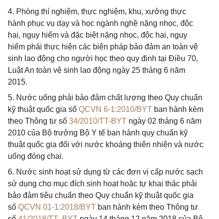
4. Phòng thí nghiệm, thực nghiệm, khu, xưởng thực
hành phục vụ dạy và học ngành nghề nặng nhọc, độc
hại, nguy hiểm và đặc biệt nặng nhọc, độc hại, nguy
hiểm phải thực hiện các biện pháp bảo đảm an toàn vệ
sinh lao động cho người học theo quy định tại Điều 70,
Luật An toàn vệ sinh lao động ngày 25 tháng 6 năm
2015.
5. Nước uống phải bảo đảm chất lượng theo Quy chuẩn
kỹ thuật quốc gia số
QCVN 6-1:2010/BYT
ban hành kèm
theo Thông tư số
34/2010/TT-BYT
ngày 02 tháng 6 năm
2010 của Bộ trưởng Bộ Y tế ban hành quy chuẩn kỹ
thuật quốc gia đối với nước khoáng thiên nhiên và nước
uống đóng chai.
6. Nước sinh hoạt sử dụng từ các đơn vị cấp nước sạch
sử dụng cho mục đích sinh hoạt hoặc tự khai thác phải
bảo đảm tiêu chuẩn theo Quy chuẩn kỹ thuật quốc gia
số
QCVN 01-1:2018/BYT
ban hành kèm theo Thông tư
số
41/2018/TT- BYT
ngày 14 tháng 12 năm 2018 của Bộ