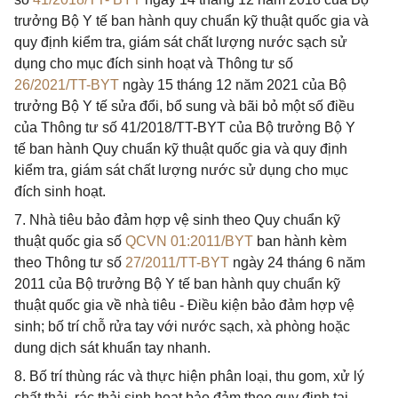
trưởng Bộ Y tế ban hành quy chuẩn kỹ thuật quốc gia và
quy định kiểm tra, giám sát chất lượng nước sạch sử
dụng cho mục đích sinh hoạt và Thông tư số
26/2021/TT-BYT
ngày 15 tháng 12 năm 2021 của Bộ
trưởng Bộ Y tế sửa đổi, bổ sung và bãi bỏ một số điều
của Thông tư số 41/2018/TT-BYT của Bộ trưởng Bộ Y
tế ban hành Quy chuẩn kỹ thuật quốc gia và quy định
kiểm tra, giám sát chất lượng nước sử dụng cho mục
đích sinh hoạt.
7. Nhà tiêu bảo đảm hợp vệ sinh theo Quy chuẩn kỹ
thuật quốc gia số
QCVN 01:2011/BYT
ban hành kèm
theo Thông tư số
27/2011/TT-BYT
ngày 24 tháng 6 năm
2011 của Bộ trưởng Bộ Y tế ban hành quy chuẩn kỹ
thuật quốc gia về nhà tiêu - Điều kiện bảo đảm hợp vệ
sinh; bố trí chỗ rửa tay với nước sạch, xà phòng hoặc
dung dịch sát khuẩn tay nhanh.
8. Bố trí thùng rác và thực hiện phân loại, thu gom, xử lý
chất thải, rác thải sinh hoạt bảo đảm theo quy định tại