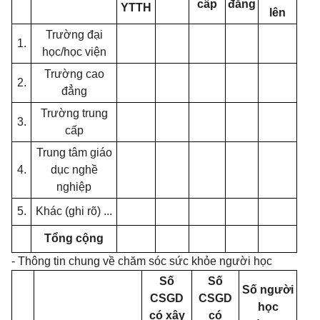
cấp
đẳng
YTTH
lên
Trường đại
1.
học/học viện
Trường cao
2.
đẳng
Trường trung
3.
cấp
Trung tâm giáo
4.
dục nghề
nghiệp
5.
Khác (ghi rõ)
...
Tổng cộng
- Thông tin chung về chăm sóc sức khỏe người học
Số
Số
Số người
CSGD
CSGD
học
có xây
có