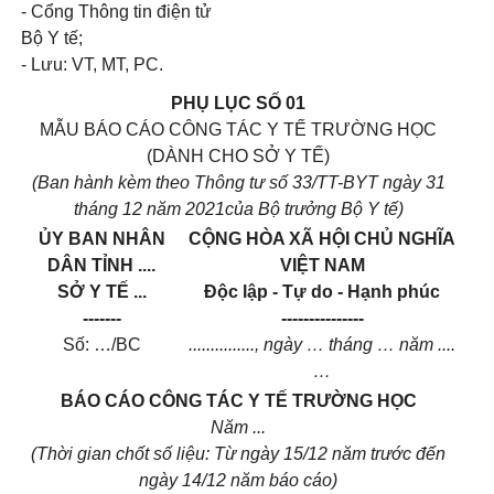
- Cổng Thông tin điện tử
Bộ Y tế;
- Lưu: VT, MT, PC.
PHỤ LỤC SỐ 01
MẪU BÁO CÁO CÔNG TÁC Y TẾ TRƯỜNG HỌC
(DÀNH CHO SỞ Y TẾ)
(Ban hành kèm theo Thông tư số 33/TT-BYT ngày 31
tháng 12 năm 2021của Bộ trưởng Bộ Y tế)
ỦY BAN NHÂN
CỘNG HÒA XÃ HỘI CHỦ NGHĨA
DÂN
TỈNH ....
VIỆT NAM
SỞ Y TẾ ...
Độc lập - Tự do - Hạnh phúc
-------
---------------
Số: …/BC
...............
, ngày … tháng … năm
....
…
BÁO CÁO CÔNG TÁC Y TẾ TRƯỜNG HỌC
Năm ...
(Thời gian chốt số liệu: Từ ngày 15/12 năm trước đến
ngày 14/12 năm báo cáo)