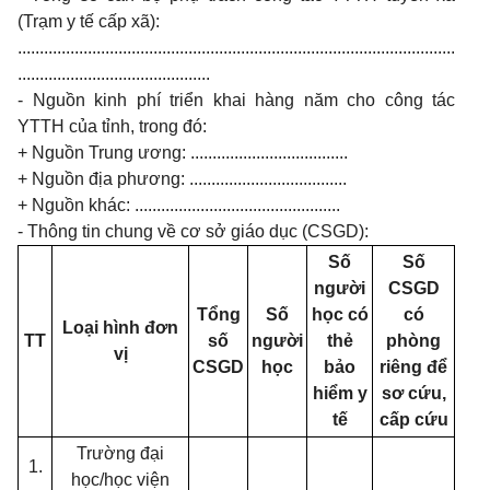
(Trạm y tế cấp xã):
....................................................................................................
............................................
- Nguồn kinh phí triển khai hàng năm cho công tác
YTTH của tỉnh, trong đó:
+ Nguồn Trung ương: ....................................
+ Nguồn địa phương: ....................................
+ Nguồn khác: ...............................................
- Thông tin chung về cơ sở giáo dục (CSGD):
Số
Số
người
CSGD
Tổng
Số
học có
có
Loại hình đơn
TT
số
người
thẻ
phòng
vị
CSGD
học
bảo
riêng để
hiểm y
sơ cứu,
tế
cấp cứu
Trường đại
1.
học/học viện