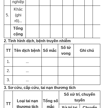
nghiệp
Khác
5.
(ghi
rõ)...
Tổng
cộng
2. Tình hình dịch, bệnh truyền nhiễm
Số tử
TT
Tên dịch bệnh
Số mắc
Ghi chú
vong
1.
...
2.
...
3.
...
3. Sơ cứu, cấp cứu, tai nạn thương tích
Số xử trí, chuyển
tuyến
Loại tai nạn
Tổng số
TT
thương tích
mắc
Xử trí tại
Chuyển