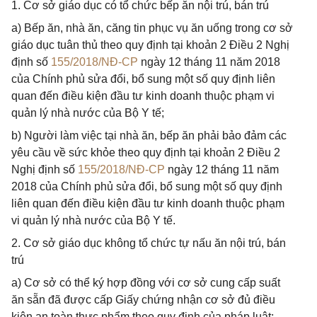
1. Cơ sở giáo dục có tổ chức bếp ăn nội trú, bán trú
a) Bếp ăn, nhà ăn, căng tin phục vụ ăn uống trong cơ sở
giáo dục tuân thủ theo quy định tại khoản 2 Điều 2 Nghị
định số
155/2018/NĐ-CP
ngày 12 tháng 11 năm 2018
của Chính phủ sửa đổi, bổ sung một số quy định liên
quan đến điều kiện đầu tư kinh doanh thuộc phạm vi
quản lý nhà nước của Bộ Y tế;
b) Người làm việc tại nhà ăn, bếp ăn phải bảo đảm các
yêu cầu về sức khỏe theo quy định tại khoản 2 Điều 2
Nghị định số
155/2018/NĐ-CP
ngày 12 tháng 11 năm
2018 của Chính phủ sửa đổi, bổ sung một số quy định
liên quan đến điều kiện đầu tư kinh doanh thuộc phạm
vi quản lý nhà nước của Bộ Y tế.
2. Cơ sở giáo dục không tổ chức tự nấu ăn nội trú, bán
trú
a) Cơ sở có thể ký hợp đồng với cơ sở cung cấp suất
ăn sẵn đã được cấp Giấy chứng nhận cơ sở đủ điều
kiện an toàn thực phẩm theo quy định của pháp luật;