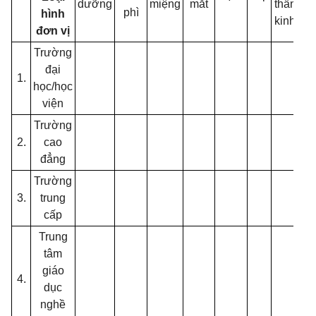
dưỡng
miệng
mắt
thần
phì
k
hình
kinh
đơn vị
Trường
đại
1.
học/học
viện
Trường
2.
cao
đẳng
Trường
3.
trung
cấp
Trung
tâm
giáo
4.
dục
nghề