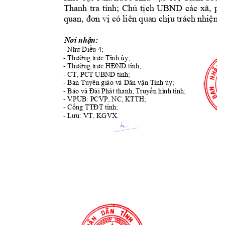
T
; 
hanh 
t
ra 
tỉnh
Chủ 
tịch 
UBND 
các 
xã, 
ph
quan, đơn v
ị
có liên qua
n chịu trách 
nhiệm t
Nơi nhận:
- 
Như Điều 4;
- 
Thường trực 
Tỉnh ủy;
- 
Thường trực HĐ
ND tỉnh;
- 
CT, PCT UBN
D tỉnh;
- Ban Tuyên giáo 
v
à Dân vận
Tỉnh ủy
;
- Báo và 
Phát thanh, 
Đ
ài 
Truyền hình 
tỉnh;
- VPUB
: PCVP, NC, 
KT
TH
; 
- 
Cổng TTĐT tỉnh
;
- 
KGV
X. 
Lưu: VT, 
Số