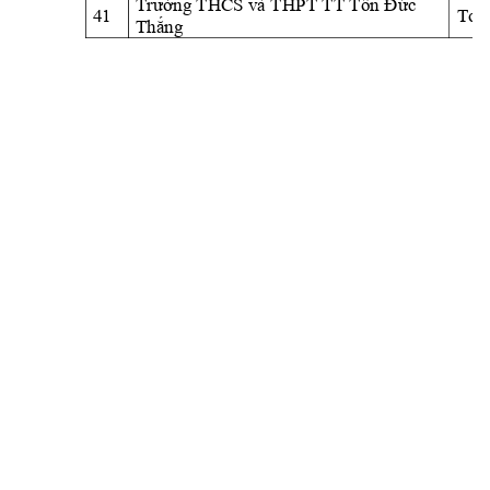
c 
Trư
ờng THCS và TH
PT TT Tôn Đ
ứ
41
Toà
Th
ng 
ắ