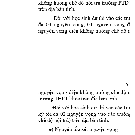
PTDTN
không 
hưởng 
chế 
độ 
n
ội 
t
rú 
trường
trên địa bàn 
tỉnh.
- 
Đối với học sinh dự
 thi vào các trườ
3 
đa 
0
nguyện 
vọng, 
01 
nguyện 
vọng 
để 
nguyện 
vọng 
diện 
không 
h
ưởn
g 
chế 
độ 
nội
5 
nguyện 
vọng 
diện 
không 
h
ưởng 
chế 
độ 
nội
trường THPT khác
tr
ên địa bàn t
ỉnh.
- 
Đối 
v
ới học 
sinh 
dự 
thi 
v
ào 
các 
trườ
ký 
tối 
đa 
02 
nguyện 
vọng 
vào 
các 
trường 
. 
chế độ nội trú)
trê
n địa bàn t
ỉnh
e
) Nguyên tắc xé
t nguy
ện vọng