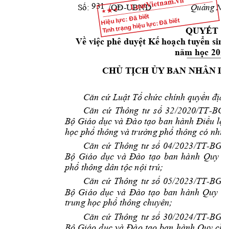
  931
-UB
ND
Quảng Ngã
Số:         /QĐ
Hiệu lực: Đã biết
Tình trạng hiệu lực: Đã biết
QUYẾT Đ
Về việc phê duyệt K
ế hoạch tu
yển sinh
2026
năm học 
CHỦ TỊCH ỦY
 BAN NHÂN D
Căn cứ Luật Tổ c
hức chính quyề
n địa
-
Căn 
cứ 
Thông 
tư 
số 
32/2020/TT
BGD
Giáo 
Bộ 
dục 
và 
Đào tạo
ban 
hành Điều 
lệ t
học phổ thông
và 
trường phổ t
hông có nhiề
-
Căn 
cứ 
Thông 
tư 
số 
04/2023/TT
BGD
Bộ 
G
iáo 
dục 
và 
Đào 
tạo
ban 
hành 
Quy 
c
phổ thông 
dân tộc nội trú;
-
Căn 
cứ 
Thông 
tư 
số 
05/2023/TT
BGD
Bộ 
Giáo 
dục 
và 
Đà
o 
tạo 
ban 
hành 
Quy 
ch
trung học phổ 
thông chuyê
n;
-
Căn 
cứ 
Thông 
tư 
số 
30/2024/TT
BGD
Bộ 
Giáo 
d
ục 
và 
Đào 
tạo 
ban
hành 
Quy 
chế