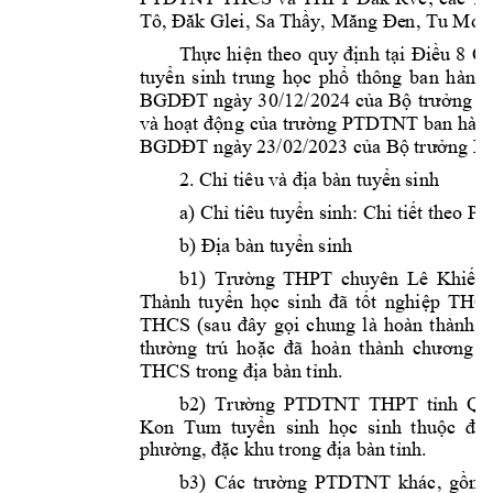
Tô, Đăk Glei, Sa T
hầy, Măng Đe
n, Tu Mơ R
Thực 
hi
ện 
theo 
quy 
đ
ịnh 
tại 
Điều 
8 
Qu
tuyển 
sinh 
t
rung 
học 
phổ 
thông 
ban 
hành 
BGDĐT 
ngày 
3
0/12/2024 
của 
Bộ 
trưởng 
B
PTDTNT
và 
hoạt động 
của 
trường 
ban 
hành
BGDĐT ngày
 23/02/2023 của Bộ 
trưởng B
2. 
Chỉ tiêu và 
địa bàn tuy
ển sinh
: C
a) Chỉ tiêu t
uyển sinh
hi tiết the
o Ph
b) Địa bàn t
uyển sinh
b1
)
Trường 
THPT 
chuyên 
Lê 
Khiết, 
Thành 
tu
yển 
học 
sinh 
đã 
tốt 
nghiệp 
THC
h
THCS 
(sau
đây 
gọi 
c
ung 
là 
hoàn 
thành 
c
thường 
t
rú 
hoặc 
đã 
hoàn 
thành 
chương 
t
THCS trong địa bà
n tỉnh. 
b2
) 
Trường 
PTDTNT
THPT 
tỉnh
Qu
Kon  Tum
tuyển  sinh 
học  sinh 
thuộc  đ
ối
phường, đặc 
khu trong địa bàn tỉn
h.
b3) 
Các 
t
:
rường
PTDTNT 
kh
ác, 
gồm