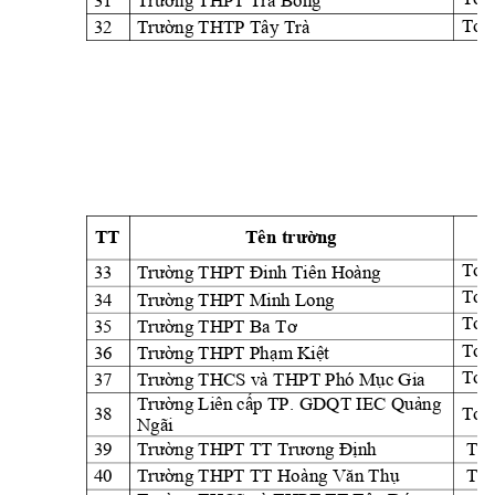
Trư
ờ
ồ
Toàn
32
ng THTP Tâ
y Trà 
Trư
ờ
TT
Tên t
ng
rư
ờ
Toàn
33
Trư
ờng THPT Đinh Ti
ên Hoàng
Toàn
34
ng THPT Minh L
ong
Trư
ờ
Toàn
35
Trư
ờng THPT Ba T
ơ
Toàn
36
ng THPT Ph
m Ki
t 
Trư
ờ
ạ
ệ
Toàn
37
ng THCS và TH
PT Phó M
c Gia
Trư
ờ
ụ
ng Liên c
p TP. 
GDQT IEC Qu
ng 
Trư
ờ
ấ
ả
38
Toà
Ngãi
39
nh 
Toà
Trư
ờng THPT TT Trư
ơng Đị
40
Toà
Trư
ờng THPT TT Ho
àng Văn Th
ụ