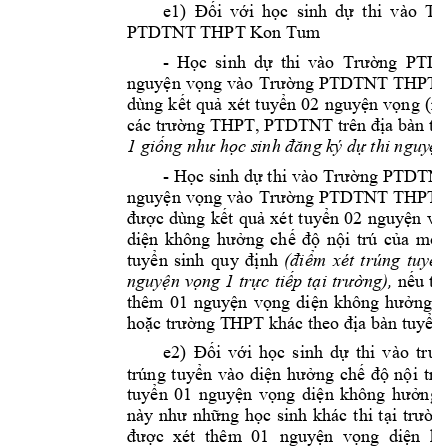
e
1)
Đối 
với 
học 
sinh 
dự 
thi 
vào 
Tr
PTDTNT
 THPT Kon Tum 
- 
H
PTD
ọc 
sinh 
d
ự 
thi 
vào 
Trường 
PTDTNT 
nguyện 
vọng 
vào 
Trường
THPT 
dùng 
k
ết 
quả 
xét 
tuyển 
02 
nguyện 
vọng 
(n
, PTDTN
T 
các trường 
THPT
trên 
địa bàn
tỉ
1 
giống như học s
inh đăng ký d
ự thi nguy
ện
- H
ọc 
sinh dự t
hi vào 
Trường PTDTN
nguyện 
vọng 
vào 
Trường 
PTDTNT 
THPT 
được
dùng 
kết 
quả 
xét 
tuyển 
02 
nguyện 
vọ
diện 
không
hưởng
chế 
độ 
nội 
trú 
của 
một
tuyển 
sinh 
quy 
đ
ịnh
(điểm 
xét 
t
rúng 
tuyển
nguyện 
vọng 
1 
trực 
tiếp 
tại 
trường), 
nếu 
ti
thêm 
01 
nguyện 
vọng 
diện 
không 
hưởng 
c
hoặc trường T
HPT khác theo 
địa bàn tuy
ển 
e2) 
Đối 
với 
học 
sinh
dự 
thi 
v
ào 
trườ
trúng 
tuyển 
vào 
diện 
h
ưởng 
chế 
độ 
nội 
trú
1 
tuyển 
0
nguyện 
vọng 
diện 
không 
hưởng 
này 
như 
nh
ững 
học 
sinh 
khác 
thi 
tại 
trườn
được 
xét 
thêm 
01 
nguyện 
vọng 
diện 
kh