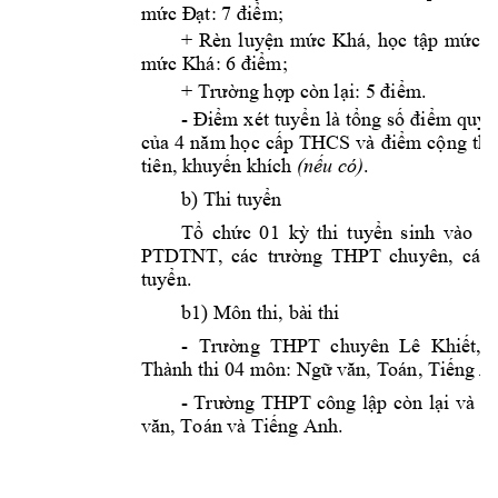
mức Đ
ạt: 7 điểm;
+ 
Khá, 
Rèn 
luyện 
mức 
học 
tập 
mức
Đ
mức K
há: 6 điểm;
+ Trường hợ
p còn lại: 5 điểm
.
- 
Điểm x
ét 
tuyển 
là 
tổng 
số 
điểm 
quy 
của 
4 
năm họ
c 
cấp 
THCS
và 
điểm cộ
ng 
th
tiên
. 
có)
, khuy
ến khích
(nếu 
b
) Thi tuy
ển
0
1 
Tổ 
chức 
kỳ 
thi 
tuyển 
sinh 
vào 
lớ
PTDTNT
, 
các 
tr
, 
c
ường 
THPT 
chuyên
ác 
. 
tuyển
b1) Môn thi, bà
i thi 
- 
T
, 
rường  THPT 
chuyên  Lê 
Khiết
Thành thi 0
4 m
ôn: Ngữ văn, T
oán, Tiếng 
A
- 
T
và 
cá
rường 
THPT 
công 
l
ập
còn 
lại
văn, Toán và Ti
ếng Anh.