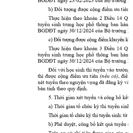
BGDĐT ngày
 23/02/2023 của Bộ 
trưởng B
b
) 
Đối tượng đư
ợc cộng đi
ểm ưu tiên
Thực 
hiện 
theo 
khoản 
2 
Điều 
14 
Qu
ban 
hành 
tuyển 
sinh 
t
rung 
học 
phổ 
thông
BGDĐT ngày
 30/12/2024 của Bộ 
trưởng B
c
)
 Đ
ố
i 
t
ư
ợ
n
g
đư
ợ
c
c
ộ
n
g
đ
i
ểm
k
h
uy
ế
n 
k
hí
Thực 
hiện 
theo 
khoản 
3 
Điều 
14 
Qu
ban 
hành 
tuyển 
sinh 
t
rung 
học 
phổ 
thông
BGDĐT ngày
 30/12/2024 của Bộ 
trưởng B
Đối với học sinh 
thi tuyển vào trường
thì 
được 
cộng 
điểm 
ưu 
ti
ên 
(n
ếu 
có)
, 
điểm
xét tuyển theo
nguyện vọng đã đăng ký vào 
bàn 
. 
tỉnh theo q
uy định
5
. Thời gian xé
t tuyển và c
ông bố kết 
a)
k
Thời gian 
tổ chức 
ỳ thi tuy
ển sinh
k
sinh
T
hờ
i 
gi
an
 t
ổ 
ch
ức
ỳ 
th
i 
tu
y
ể
n 
:
từ
 n
b)
Phê duy
ệt
, công bố
kết quả t
uyển si