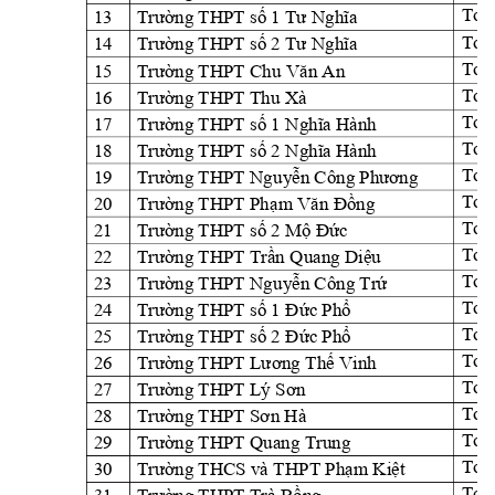
Toàn
13
ng THPT s
Trư
ờ
ố
1 Tư 
Nghĩa
Toàn
14
ng THPT s
Trư
ờ
ố
2 Tư 
Nghĩa
Toàn
15
Trư
ờng THPT Chu Vă
n An
Toàn
16
ng THPT Thu X
à 
Trư
ờ
Toàn
17
ng THPT s
Trư
ờ
ố
1 
Nghĩa Hành
Toàn
18
ng THPT s
Trư
ờ
ố
2 
Nghĩa Hành
Toàn
19
ng THPT Ngu
y
Trư
ờ
ễn Công Phươn
g
Toàn
20
ng THPT Ph
ng
Trư
ờ
ạ
m Văn Đồ
Toà
21
ng THPT s
 2 
M
c 
Trư
ờ
ố
ộ
Đứ
Toàn
22
ng THPT Tr
n Q
uang Di
u
Trư
ờ
ầ
ệ
Toàn
23
ng THPT Ngu
y
n Công Tr
Trư
ờ
ễ
ứ
Toàn
24
ng THPT s
c Ph
Trư
ờ
ố
1 
Đứ
ổ
Toàn
25
ng THPT s
c Ph
Trư
ờ
ố
2 
Đứ
ổ
Toàn
26
Vinh
Trư
ờng THPT Lương 
Thế
Toàn
27
Trư
ờng THPT Lý Sơn
Toà
28
Trư
ờng THPT Sơn Hà
Toàn
29
ng THPT Quang
 Trung
Trư
ờ
Toàn
30
ng THCS và TH
PT Ph
m Ki
t 
Trư
ờ
ạ
ệ
Toàn
31
ng THPT Trà B
ng