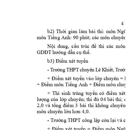
4 
b2) 
Thời 
gian 
làm 
b
ài 
thi: 
môn 
Ngữ 
môn 
: 
90 phút; các m
ôn chuy
ên: 
Tiếng Anh
Nội 
dung, 
cấu 
trúc 
đề 
thi 
các 
môn 
t
. 
GDĐT 
hướng dẫn cụ thể
b3) 
Điểm
 xét tuyển
-
, 
T
r
ư
ờ
n
g
TH
P
T
ch
u
y
ê
n 
L
ê 
K
h
i
ế
t
T
rư
ờ
n
+ 
Điểm xét 
tuyển 
vào 
lớp 
chuyên = 
Đ
+ 
Điểm
 môn Tiếng Anh + Đ
iểm m
ôn chuyê
+ 
Thí 
sinh 
trúng 
tuyển 
có 
điểm 
xét 
t
04 
b
ài 
thi
; 
lượng 
của 
lớp 
chuyên; 
thi
đủ 
cá
2,0 
v
t
m 
3 
b
i 
t
hi 
không 
chuyên 
l
à
ổng 
điể
à
môn chuy
ên lớn hơn 4,0.
- 
Trường THPT cô
ng lập
còn lại
và các
+ 
Điểm
x
ét 
tuyển 
= 
Điểm 
môn 
Ngữ 