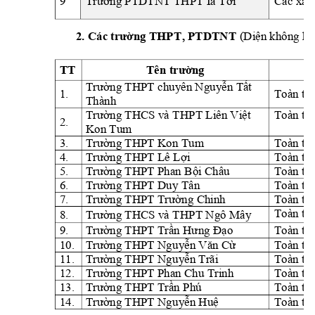
9
Các xã: 
Trường PTDTNT TH
PT Ia Tơi
2
ng THP
T, PTDTNT
(Di
. Các trườ
ện không hư
TT
ng
Tên trườ
Trường THPT chu
yên Ngu
yễn Tất 
1.
Toàn tỉn
Thành
Toàn tỉn
Trường THCS và TH
PT Liên Việt 
2.
Kon Tum
3.
THPT Kon T
um 
Trường 
Toàn tỉn
4.
Trường THPT Lê Lợi
Toàn tỉn
5.
THPT 
Trường 
Phan 
Bội Châu
Toàn tỉn
6.
THPT Du
y Tân 
Trường 
Toàn tỉn
7.
Trường THPT Trường 
Chinh
Toàn tỉn
8.
THCS và TH
PT Ngô Mâ
y 
Toàn tỉn
Trường 
9.
T
Toàn tỉn
Trường 
HPT Trần Hư
ng Đạo
10.
Trường THPT Ngu
yễn Văn Cừ
Toàn tỉn
11.
Trường THPT Ngu
yễn Trãi
Toàn tỉn
12.
THPT Phan Ch
u Trinh
Trường 
Toàn tỉn
13.
Toàn tỉn
Trường THPT Trần P
hú
14.
Trường THPT Ngu
yễn Huệ
Toàn tỉn