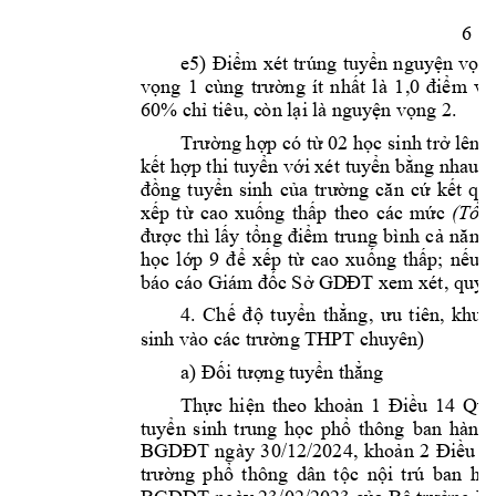
6 
e5
) 
Điểm 
xét 
trúng 
tuyển 
n
guyện 
vọng
v
1
ọng 
1 
cùng 
trường 
ít 
nhất 
là 
,0 
điểm
và
60% chỉ tiêu, c
òn lại 
là nguy
ện vọng 2.
Trường hợp có từ 02 học 
sinh trở lên 
kết hợp thi tuyển với xét
 tuyển
bằng nhau ở
đồng 
tuyển 
sinh 
của 
trường 
căn 
cứ 
k
ết 
quả
xếp 
từ 
cao 
xuống 
thấp
theo 
các 
mức 
(Tố
t, 
được 
thì 
lấy 
tổng 
điểm 
tru
ng 
bình 
cả 
năm 
học 
lớp 
9 
để 
xếp 
từ 
cao 
xuống 
thấp; 
nếu 
t
báo cáo 
xem xét, 
Giám
 đốc Sở GD
ĐT 
quyết
4
. 
Chế 
độ 
tuyển 
thẳng, 
ưu 
t
iên, 
khuy
sinh vào các trườ
ng THPT
 chuyên)
a
) 
ng
Đối tượng
tuy
ển thẳ
Thực 
hiện 
theo 
khoản 
1 
Điều 
14 
Qu
ban 
tuyển 
sinh 
t
rung 
học 
phổ 
thông
hành 
BGDĐT 
ngày 
30/12/2024, 
khoản 
2
Điều 
1
ban 
trường 
phổ 
t
hông 
dân 
tộc 
nội 
trú
hà