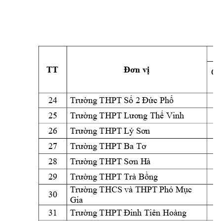
C
TT
Đơn vị
Ch
24
Trường THPT Số 
2 Đức Phổ
25
Trường THPT L
ương Thế Vinh
26
Trường THPT L
ý Sơn
27
Trường THPT Ba 
Tơ
28
Trường THPT Sơn H
à
29
Trường THPT T
rà Bồng
Trường THCS và T
HPT Phó M
ục 
30
Gia 
31
Trường THPT Đ
inh Tiên Hoàn
g