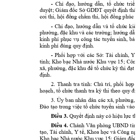
- 
, 
t
Chỉ 
đạo, 
hướng 
dẫn
ổ 
chức 
triển 
duyệt; Giám
 đố
c Sở GDĐT
 quyết định thàn
coi thi, hội đồ
ng chấm
 thi, hội đồng phúc k
- 
v
à 
t
Ch
ỉ 
đạo, 
hướng 
dẫn
ổ 
chức 
kiểm
phường, đặc 
khu
và các trường;
hướ
ng dẫn c
, 
b
kinh 
phí 
p
hục 
vụ
công 
tác 
t
uyển 
sinh
ảo 
kinh phí đún
g quy định.
- 
Phối 
hợp 
với 
các 
Sở: 
Tài 
chính, 
Y 
t
tỉnh; 
Kho bạc 
Nhà 
nước 
Khu 
vực 15
; 
Công 
xã, phường, đặc khu để tổ chức kỳ thi đạt k
.
định
2. 
Thanh 
t
ra 
tỉnh: 
Chủ 
trì, 
phối 
hợp 
S
t
hoạch, tổ chức 
ha
nh tra kỳ thi the
o quy địn
3
. 
ban 
nhân 
d
ân 
Ủy
các 
x
ã, 
p
hường, 
đ
Đào tạo
trong v
iệc tổ chức t
uyển sinh vào l
Điều 3.
Quyết đ
ịnh này
 có hiệu lực thi
Điều 
4.
Chánh Văn
phòng 
UBND 
tỉnh
tạo, 
Tài chính, Y 
tế, Khoa 
học và 
Công ngh
; 
Kho bạc Nhà nước Khu vực 15
Giám đốc C