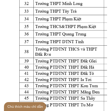
32
Trường THPT Mi
nh Long
33
Trường THPT T
ây Trà
34
Trường THPT Phạm
Kiệt 
35
Trường THCS&TH
PT Phạm
Kiệt
36
Trường THPT Q
uang Trung
37
Trường THPT D
TNT Tỉnh
Trường PTDTN
T THCS và THPT
38
Đăk Rve
39
Trường PTDTN
T THPT Đăk G
lei
40
Trường PTDTN
T THPT Đăk H
à
41
Trường PTDTN
T THPT Đăk T
ô
42
Trường PTDTN
T THPT Ia T
ơi
43
Trường PTDTN
T THPT Kon Tum
44
Trường PTDTN
T THPT Măng Đe
n
45
Trường PTDTN
T THPT Sa T
hầy
Trường PTDTN
T THPT Tu Mơ 
46
Chú thích màu chỉ dẫn
Rông 