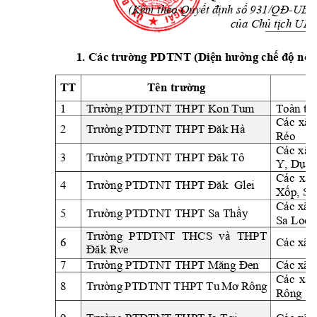
(Kèm theo Quy
nh s
 931
-
UBND
ế
t đ
ị
ố
/QĐ
c
a 
Ch
 t
ch UB
ủ
ủ
ị
1. 
ng PDTN
T (Di
ng ch
 n
i
Các trư
ờ
ệ
n hư
ở
ế
độ
ộ
TT
Tên trường
1
 PTDTNT TH
PT Kon Tum
Trường
Toàn tỉn
Các 
xã: 
2
Trường
PTDTNT TH
PT Đăk Hà
Réo 
Các 
xã: 
3
Trường
PTDTNT TH
PT Đăk Tô
Y, Dục 
Các 
xã: 
4
Trường
PTDTNT TH
PT Đăk  Glei
Xốp, 
Sa
Các 
xã: 
5
Trường PTDTNT TH
PT Sa Thầ
y
Sa Loon
PTDTNT 
THCS 
và 
THPT
Trường 
6
Các xã:
Đăk Rve
7
Các xã: 
Trường PTDTNT TH
PT Măng Đen
Các 
xã:
8
Trường 
PTDTNT 
THPT 
Tu 
Mơ 
Rông
Rông