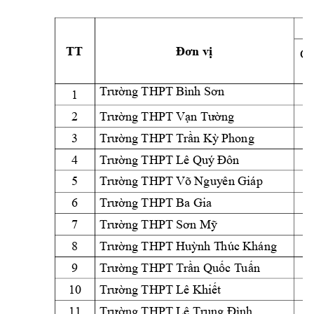
C
TT
Đơn vị
Ch
Trường THPT Bì
nh Sơn
1 
2 
Trường THPT V
ạn Tường
3 
Trường THPT T
rần Kỳ
 Phong
4 
Trường THPT L
ê Quý Đôn
5 
Trường THPT V
õ Nguy
ên Giáp
6 
Trường THPT Ba 
Gia
7 
Trường THPT Sơn M
ỹ
8 
Trường THPT H
uỳnh T
húc Kháng
9 
Trường THPT T
rần Quốc T
uấn
10
Trường THPT L
ê Khiết
11
Trường THPT L
ê Trung Đìn
h