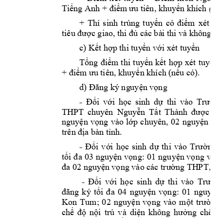
Tiếng Anh + điểm
 ưu tiên
, khuy
ến khích
(n
+ 
Thí 
sinh 
t
rúng 
tuyển 
có 
điểm
xét 
t
tiêu được gia
o, thi đủ các bà
i thi và khô
ng c
c) 
Kết hợp thi tuy
ển
với xét tuy
ển
Tổng 
điểm 
t
hi 
tuyển 
kết 
hợp 
xét 
tuyển
+ 
 có). 
điểm ư
u tiên, khuyến khích (
nếu
d
) 
Đăng ký ng
uyện vọng
- 
Đối 
với 
học 
sinh 
dự 
thi 
vào 
Trườn
THPT 
chuyên 
Nguyễn 
Tất 
Thành
được 
đ
v
, 
nguyện 
vọng 
ào 
lớp 
chuyên
02 
nguyện 
v
. 
trên địa bàn 
tỉnh
- 
Đối 
với 
học 
sinh 
dự 
t
hi 
vào 
Trường
01 
tối 
đa 
03 
nguyện 
vọng:
nguyện vọng 
vào
các
, 
đa 02 nguy
ện vọng vào
trường TH
PT
- 
Đối 
với 
học 
sinh 
dự 
thi 
vào 
Trườ
4 
01 
đăng 
ký
tối 
đ
a 
0
nguyện 
vọng:
nguyệ
Kon 
Tum; 
0
2 
nguyện 
vọng 
vào
một
trườn
và 
chế 
độ 
nội 
tr
ú
diện 
không 
hưởng 
chế 