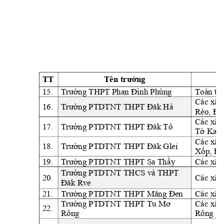
TT
ng
Tên trườ
15.
Trường THPT Phan Đì
nh Phùng
Toàn tỉn
Các xã:
16.
Trường PTDTNT TH
PT Đăk Hà
Réo, 
Đă
Các xã: 
17.
Trường PTDTNT TH
PT Đăk Tô
Tờ Kan
Các xã:
18.
Trường PTDTNT TH
PT Đăk Glei
Xốp, Đă
19.
Trường PTDTNT TH
PT Sa Thầ
y
Các xã:
PTDTNT TH
CS và THPT 
Trường 
20.
Các xã:
Đăk Rve
21.
Các xã: 
Trường PTDTNT TH
PT Măng Đen
Trường PTDTNT TH
PT Tu Mơ 
Các xã:
22.
Rông
Rông