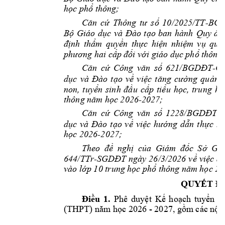
học phổ thông
;
-
Căn 
cứ 
Thông 
tư 
số 
10/2025/TT
BGD
Bộ 
Giáo 
dục 
và 
Đào 
t
ạo 
ban 
hành 
Quy 
địn
định 
thẩm 
quyền 
thực 
hiện 
nhiệm 
vụ 
quả
phương hai cấ
p đối với giá
o dục phổ th
ông
-
Căn 
cứ 
Công 
văn 
số 
62
1/BGDĐT
G
dục 
và 
Đào 
tạo 
về 
việc 
tăng 
cường 
quản 
l
non, 
tuyển 
sinh 
đầu 
cấp 
tiểu 
học, 
trung 
họ
-2027; 
thông năm 
học 2026
-
Căn 
cứ 
Công 
văn 
s
ố 
1228/BGDĐT
dục 
và 
Đào 
tạo 
về 
việc 
hướng 
dẫn
thực 
hi
-2027; 
học 2026
Theo 
đề 
nghị 
của 
Giám 
đốc 
Sở 
Giá
644/
TTr
-SGD
ngày 
26
/3/2026 
ĐT
về 
việc 
đề
vào lớp 10 trung 
học phổ th
ông năm học 20
QUYẾT Đ
Điều 
1. 
Ph
ê 
duyệt 
Kế 
hoạch 
tuyển 
s
(THPT) 
6 - 2027
, 
năm
 học 202
gồm
 các nội