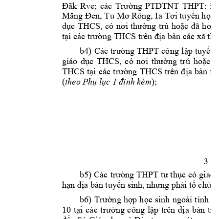
Đăk 
Rve; 
các 
Trường 
PTDTNT 
THPT: 
Đă
Măng Đen, Tu 
Mơ Rông, Ia 
Tơi tuyển họ
c 
dục 
THCS, 
có
nơi 
thường 
trú 
hoặc
đ
ã 
hoàn
 các 
tại
các trường T
HCS trên địa bàn
xã 
the
b4) 
Các 
t
rường 
THPT 
công
lập
t
uyển 
, 
có 
giáo 
dục 
THCS
nơi 
thường 
trú 
hoặc 
đ
THCS 
tại
các 
t
rường 
THCS 
trên 
địa 
b
àn 
xã
(
); 
theo Phụ lục 
1 đính kèm
3 
b5
) 
Các 
trường THPT tư t
hục
có 
giao 
hạn địa bàn 
tuyển sinh, nhưng phải t
ổ chức 
b6
) 
T
rường 
hợp
học 
sinh 
ngoài 
tỉnh 
có
10 
tại 
các 
t
rường 
công 
lập 
trên 
địa 
bàn 
tỉn