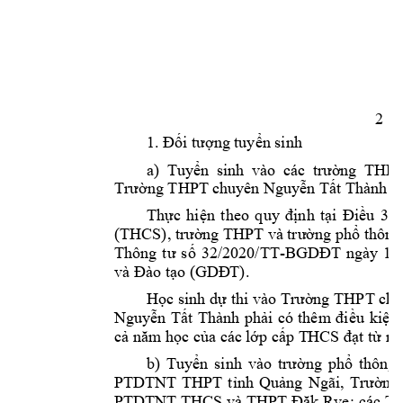
2 
1. Đối tượng 
tuyển sinh
a) 
Tuyển 
sinh 
vào 
các 
trườ
ng 
THPT
Trường THPT ch
uyên Nguy
ễn Tất Thà
nh
3 
Thực 
hiện
t
heo 
quy 
định 
tại 
Điều 
3
(THCS)
, 
trường TH
PT và trường phổ t
hông
s
32/20
20
/TT-
15
Thông 
tư 
ố 
BGDĐT 
ngày 
(
). 
và Đào tạo 
GDĐT
Học sinh d
ự thi vào Trường 
THPT chuy
Nguyễn 
Tất 
Thành 
phải 
có 
thêm 
đi
ều 
kiện 
cả năm học của các 
lớp cấp T
HCS
đạt
từ m
b) 
Tuyển 
sinh 
vào
trường 
phổ 
thông 
PTDTNT
, 
THPT 
t
ỉnh
Quảng 
Ngãi
Trường 
T
PTDTNT
THCS 
và 
THPT 
Đăk 
Rve; 
các 
r