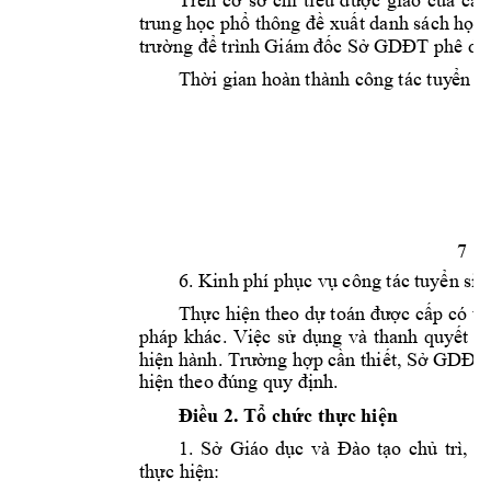
Trên 
cơ 
sở 
chỉ 
tiêu 
được 
giao 
của 
các
thông 
trung học phổ 
đề 
xuất danh sách học 
trường để trì
nh Giám
 đốc Sở 
GDĐT
phê du
Thời gian hoàn 
thành công tác tuy
ển
 s
7 
6. 
Kinh phí ph
ục vụ công tác t
uyển sin
Thực hiện theo 
dự toán được 
cấp có th
pháp 
khác. 
Việc 
s
ử 
dụng 
và 
thanh 
quyết 
to
hiện hành. Trư
ờng hợp cần
thiết,
Sở G
DĐT 
. 
hiện
theo đún
g quy định
Điều 2. Tổ chức thự
c hiện
1. 
Sở 
Giáo
dục 
và 
Đào 
tạo
chủ 
trì, 
p
thực hiện: