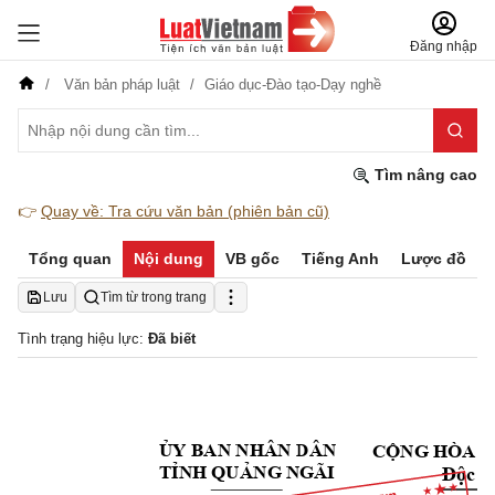
Đăng nhập
Văn bản pháp luật
Giáo dục-Đào tạo-Dạy nghề
Tìm nâng cao
👉
Quay về: Tra cứu văn bản (phiên bản cũ)
Tổng quan
Nội dung
VB gốc
Tiếng Anh
Lược đồ
Lưu
Tìm từ trong trang
Tình trạng hiệu lực:
Đã biết
ỦY BAN NHÂN DÂN
CỘNG HÒA X
TỈNH QUẢNG NGÃI
Độc lậ