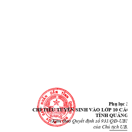
Số
Phụ lục 3
CHỈ TIÊU TUYỂN S
INH VÀO LỚP 10 C
ÁC
TỈNH QUẢNG 
-
UBND 
(Kèm theo Quyết định s
ố 931/QĐ
của 
Chủ tịch UBND