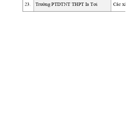
23.
Các xã: 
Trường PTDTNT TH
PT Ia Tơi