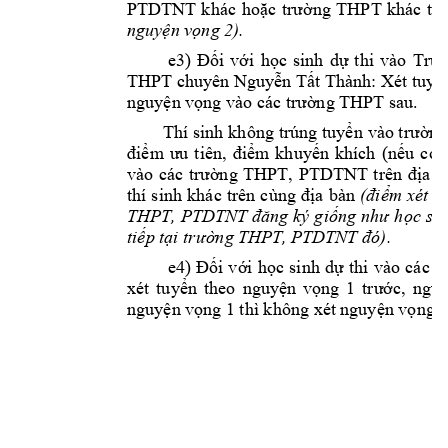
PTDTNT 
khác 
hoặc 
trường 
THPT 
khác 
th
nguyện vọng 
2).
 e3) 
Đối 
với 
học 
sinh 
dự 
thi 
vào 
Trườ
THPT chuyên 
Nguyễn Tất Thà
nh: Xét tuyể
.  
nguyện vọng vào c
ác trường THPT
 sau
Thí sinh 
không 
trúng tuyển 
vào trường
m 
u 
c
đi
ể
ưu 
tiên
, 
đi
ểm 
khuyến 
khích 
(n
ế
ó)
, 
PTDTNT 
vào 
các 
trường 
THPT
t
rên 
địa 
b
thí 
sinh 
khá
c 
trên 
cùng 
đ
ịa 
bàn
(điểm 
xét 
t
THPT, 
PTDTNT 
đăng 
ký 
g
iống 
như 
học 
sin
, PTDTNT 
.
tiếp tại trường TH
PT
đó)
 e4)
Đối 
với 
học 
sinh 
dự 
thi 
vào 
các 
t
xét 
tuyển 
theo 
nguy
ện 
vọng 
1 
t
rước, 
nguy
nguyện vọng 1 
thì không xét 
nguyện vọng 
2