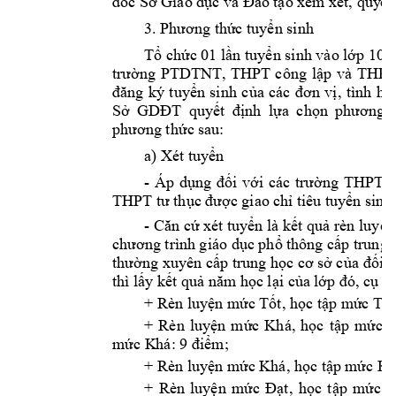
đốc Sở Giáo dục 
và Đào tạo x
em xét, quy
ết
3
. Phương thứ
c tuyển sinh
T
ổ chức 01
lần tuyển sinh vào lớp 10
PTDTNT
, 
trường 
THPT 
cô
ng 
l
ập 
và 
THPT
, 
đă
ng 
ký 
tuyển 
sinh 
của 
các 
đ
ơn 
vị
t
ình 
hìn
Sở 
GDĐT 
quyết 
định 
lựa 
chọn 
phương 
t
: 
phương thức sa
u
a) Xét tuy
ển
- 
Áp 
dụng 
đối 
với
các 
t
rường 
THPT 
THPT tư thục 
được giao ch
ỉ tiêu tuy
ển sinh
- 
Căn cứ xét tuyển là kết quả 
rèn luyện
chương trìn
h giáo dục phổ th
ông cấp trung
 
thường xuyên cấp trung học cơ sở của 
đối t
thì lấy kết quả năm
 học lại của l
ớp đó, cụ th
+ 
Rèn luyện m
ức
Tốt, học tập m
ức Tốt
+ 
Kh
á, 
Rèn 
luyện 
mứ
c
học 
tập 
mứ
c 
T
mức K
há: 9 điểm;
+ 
Khá, 
Rèn luyện m
ức
học tập m
ức Kh
+ 
, 
Rèn 
luyện 
mức 
Đạt
học 
t
ập 
mức 
T