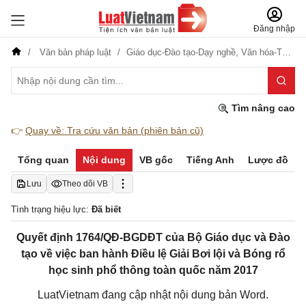
Đăng nhập
Văn bản pháp luật
Giáo dục-Đào tạo-Dạy nghề,
Văn hóa-Thể thao-Du lịch
Tìm nâng cao
👉
Quay về: Tra cứu văn bản (phiên bản cũ)
Tổng quan
Nội dung
VB gốc
Tiếng Anh
Lược đồ
Lưu
Theo dõi VB
Tình trạng hiệu lực:
Đã biết
Quyết định 1764/QĐ-BGDĐT của Bộ Giáo dục và Đào
tạo về việc ban hành Điều lệ Giải Bơi lội và Bóng rổ
học sinh phổ thông toàn quốc năm 2017
LuatVietnam đang cập nhật nội dung bản Word.