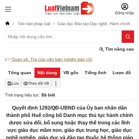
Đăng nhập
Văn bản pháp luật
Giáo dục-Đào tạo-Dạy nghề,
Hành chính
Tìm nâng cao
👉
Quay về: Tra cứu văn bản (phiên bản cũ)
Tổng quan
Nội dung
VB gốc
Tiếng Anh
Lược đồ
Lưu
Theo dõi VB
Tình trạng hiệu lực:
Đã biết
Quyết định 1292/QĐ-UBND của Ủy ban nhân dân
thành phố Huế công bố Danh mục thủ tục hành chính
được sửa đổi, bổ sung hoặc thay thế trong các lĩnh
vực giáo dục mầm non, giáo dục trung học, giáo dục
nghề nghiệp, giáo dục và đào tạo thuộc hệ thống giáo