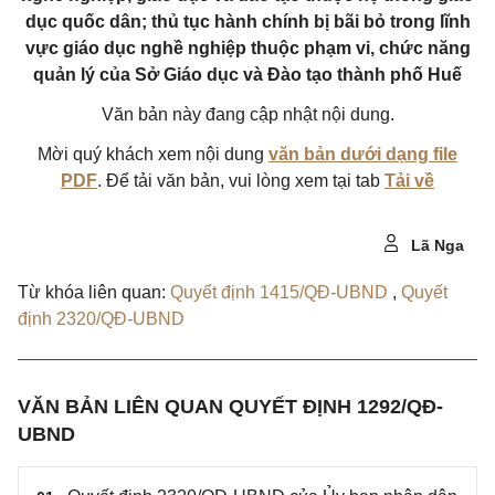
dục quốc dân; thủ tục hành chính bị bãi bỏ trong lĩnh
vực giáo dục nghề nghiệp thuộc phạm vi, chức năng
quản lý của Sở Giáo dục và Đào tạo thành phố Huế
Văn bản này đang cập nhật nội dung.
Mời quý khách xem nội dung
văn bản dưới dạng file
PDF
. Để tải văn bản, vui lòng xem tại tab
Tải về
Lã Nga
Từ khóa liên quan:
Quyết định 1415/QĐ-UBND
,
Quyết
định 2320/QĐ-UBND
VĂN BẢN LIÊN QUAN QUYẾT ĐỊNH 1292/QĐ-
UBND