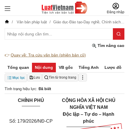
Đăng nhập
Văn bản pháp luật
Giáo dục-Đào tạo-Dạy nghề,
Chính sách,
Kho
Tìm nâng cao
👉
Quay về: Tra cứu văn bản (phiên bản cũ)
Tổng quan
Nội dung
VB gốc
Tiếng Anh
Lược đồ
Lưu
Tìm từ trong trang
Mục lục
Tình trạng hiệu lực:
Đã biết
CHÍNH PHỦ
CỘNG HÒA XÃ HỘI CHỦ
_______
NGHĨA VIỆT NAM
Độc lập – Tự do – Hạnh
Số: 179/2026/NĐ-CP
phúc
_________________