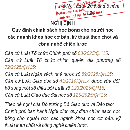
Hà Nội, ngày 20 tháng 5 năm
Hiệu lực: Đã biết
Tình trạng hiệu lực: Đã biết
2026
NGHỊ ĐỊNH
Quy định chính sách học bổng cho người học
các ngành khoa học cơ bản, kỹ thuật then chốt và
công nghệ chiến lược
Căn cứ Luật Tổ chức Chính phủ số
63/2025/QH15
;
Căn cứ Luật Tổ chức chính quyền địa phương số
72/2025/QH15
;
Căn cứ Luật
Ngân sách nhà nước số
89/2025/QH15
;
Căn cứ Luật Giáo dục số
43/2019/QH14
được sửa đổi,
bổ sung một số điều bởi Luật số
123/2025/QH15
;
Căn cứ Luật Giáo dục đại học số
125/2025/QH15
;
Theo đề nghị của Bộ trưởng Bộ Giáo dục và Đào tạo;
Chính phủ ban hành Nghị định quy định chính sách học
bổng cho người học các ngành khoa học cơ bản, kỹ
thuật then chốt và công nghệ chiến lược.