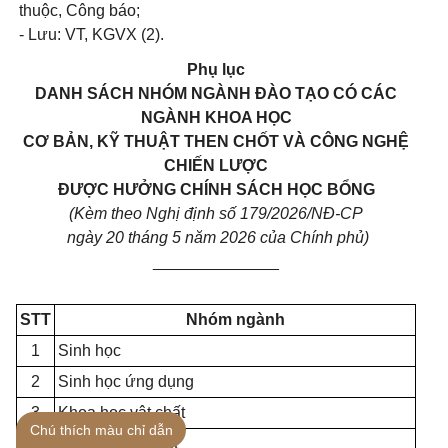
thuộc, Công báo;
- Lưu: VT, KGVX (2).
Phụ lục
DANH SÁCH NHÓM NGÀNH ĐÀO TẠO CÓ CÁC
NGÀNH KHOA HỌC
CƠ BẢN, KỸ THUẬT THEN CHỐT VÀ CÔNG NGHỆ
CHIẾN LƯỢC
ĐƯỢC HƯỞNG CHÍNH SÁCH HỌC BỔNG
(Kèm theo Nghị định số 179/2026/NĐ-CP
ngày 20 tháng 5 năm 2026 của Chính phủ)
______________
STT
Nhóm ngành
1
Sinh học
2
Sinh học ứng dụng
3
Khoa học vật chất
Chú thích màu chỉ dẫn
4
Khoa học trái đất