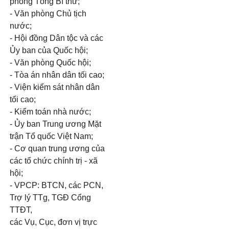
phòng Tổng Bí thư;
- Văn phòng Chủ tịch
nước;
- Hội đồng Dân tộc và các
Ủy ban của Quốc hội;
- Văn phòng Quốc hội;
- Tòa án nhân dân tối cao;
- Viện kiểm sát nhân dân
tối cao;
- Kiểm toán nhà nước;
- Ủy ban Trung ương Mặt
trận Tổ quốc Việt Nam;
- Cơ quan trung ương của
các tổ chức chính trị - xã
hội;
- VPCP: BTCN, các PCN,
Trợ lý TTg, TGĐ Cổng
TTĐT,
các Vụ, Cục, đơn vị trực