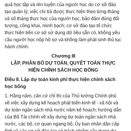
quả học tập và rèn luyện của người học do cơ sở đào
tạo quản lý; việc chi trả được thực hiện theo từng tháng
và số tháng thực học của người học, bảo đảm đúng đối
tượng, công khai, minh bạch; cơ sở đào tạo tổ chức
thực hiện trên cơ sở sử dụng dữ liệu sẵn có, không yêu
cầu người học nộp hồ sơ và không làm phát sinh thủ tục
hành chính.
Chương III
LẬP, PHÂN BỔ DỰ TOÁN, QUYẾT TOÁN THỰC
HIỆN CHÍNH SÁCH HỌC BỔNG
Điều 8. Lập dự toán kinh phí thực hiện chính sách
học bổng
1. Hằng năm, căn cứ chỉ thị của Thủ tướng Chính phủ
về việc xây dựng kế hoạch phát triển kinh tế - xã hội và
dự toán ngân sách nhà nước năm kế hoạch; hướng dẫn
của Bộ Tài chính về xây dựng dự toán ngân sách nhà
nước, các bộ, cơ quan ngang bộ, Ủy ban nhân dân cấp
tỉnh và các cơ sở đào tạo có trách nhiệm xây dựng dự