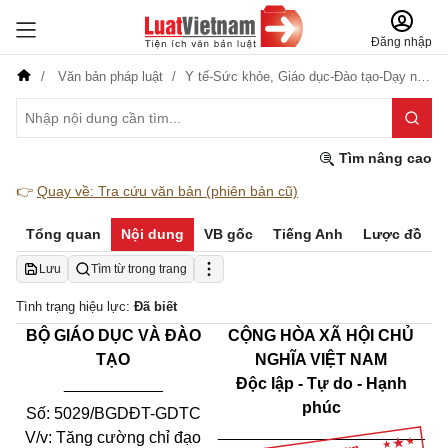
Đăng nhập
Văn bản pháp luật
Y tế-Sức khỏe,
Giáo dục-Đào tạo-Dạy nghề,
Tìm nâng cao
👉
Quay về: Tra cứu văn bản (phiên bản cũ)
Tổng quan
Nội dung
VB gốc
Tiếng Anh
Lược đồ
Lưu
Tìm từ trong trang
Tình trạng hiệu lực:
Đã biết
BỘ GIÁO DỤC VÀ ĐÀO
CỘNG HÒA XÃ HỘI CHỦ
TẠO
NGHĨA VIỆT NAM
___________
Độc lập - Tự do - Hạnh
phúc
Số:
5029/BGDĐT-GDTC
_______________________
V/v:
Tăng cường chỉ đạo