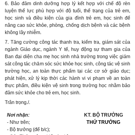
6
. Bảo đảm dinh dưỡng hợp lý kết hợp với chế độ rèn
luyện thể lực phù hợp với độ tuổi, thể trạng của trẻ em,
học sinh và điều kiện của gia đình trẻ em, học sinh để
nâng cao sức khỏe, phòng, chống dịch bệnh và các bệnh
không lây nhiễm.
7
. Tăng cường công tác thanh tra, kiểm tra, giám sát của
ngành Giáo dục, ngành Y tế, huy động sự tham gia của
Ban đại diện cha mẹ học sinh nhà trường trong việc giám
sát công tác chăm sóc sức khỏe học sinh, công tác vệ sinh
trường học, an toàn thực phẩm tại các cơ sở giáo dục;
phát hiện, xử lý kịp thời các hành vi vi phạm về an toàn
thực phẩm, điều kiện vệ sinh trong trường học nhằm bảo
đảm sức khỏe cho trẻ em, học sinh.
Trân trọng./.
Nơi nhận:
KT. BỘ TRƯỞNG
-
Như trên;
THỨ TRƯỞNG
-
Bộ trưởng (để b/c);