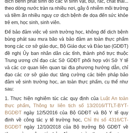
dịch bệnh phát sinh do các vi sinh vật, bụi, rác, chất thải...
theo dòng nước tràn ra nhiều nơi, gây ô nhiễm môi trường
và tiềm ẩn nhiều nguy cơ dịch bệnh đe dọa đến sức khỏe
trẻ em, học sinh, sinh viên.
Để bảo đảm việc vệ sinh trường học, không để dịch bệnh
bùng phát sau mưa bão và bảo đảm an toàn thực phẩm
trong các cơ sở giáo dục, Bộ Giáo dục và Đào tạo (GDĐT)
đề nghị Ủy ban nhân dân các tỉnh, thành phố trực thuộc
Trung ương chỉ đạo các Sở GDĐT phối hợp với Sở Y tế
và các cơ quan liên quan tại địa phương hướng dẫn, chỉ
đạo các cơ sở giáo dục tăng cường các biện pháp bảo
đảm vệ sinh trường học, an toàn thực phẩm, cụ thể như
sau:
1
. Thực hiện nghiêm túc các quy định của
Luật An toàn
thực phẩm
,
Thông tư liên tịch số 13/2016/TTLT-BYT-
BGDĐT
ngày 12/5/2016 của Bộ GDĐT và Bộ Y tế quy
định về công tác y tế trường học,
Chỉ thị số 4316/CT-
BGDĐT
ngày 12/10/2018 của Bộ trưởng Bộ GDĐT về