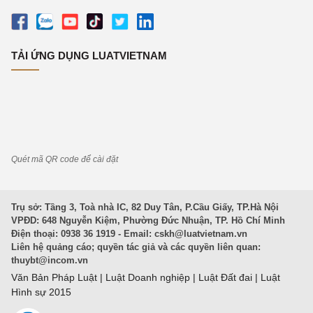
TẢI ỨNG DỤNG LUATVIETNAM
Quét mã QR code để cài đặt
Trụ sở: Tầng 3, Toà nhà IC, 82 Duy Tân, P.Cầu Giấy, TP.Hà Nội
VPĐD: 648 Nguyễn Kiệm, Phường Đức Nhuận, TP. Hồ Chí Minh
Điện thoại: 0938 36 1919 - Email:
cskh@luatvietnam.vn
Liên hệ quảng cáo; quyền tác giả và các quyền liên quan:
thuybt@incom.vn
Văn Bản Pháp Luật
|
Luật Doanh nghiệp
|
Luật Đất đai
|
Luật
Hình sự 2015