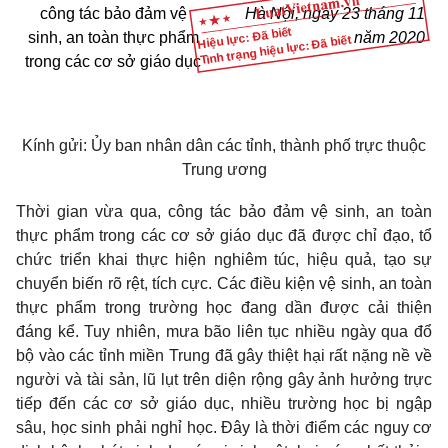
công tác bảo đảm vệ
Hà Nội, ngày 23 tháng 11
Hiệu lực: Đã biết
sinh, an toàn thực phẩm
năm 2020
Tình trạng hiệu lực: Đã biết
trong các cơ sở giáo dục
Kính gửi: Ủy ban nhân dân các tỉnh, thành phố trực thuộc
Trung ương
Thời gian vừa qua, công tác bảo đảm vệ sinh, an toàn
thực phẩm trong các cơ sở giáo dục đã được chỉ đạo, tổ
chức triển khai thực hiện nghiêm túc, hiệu quả, tạo sự
chuyển biến rõ rệt, tích cực. Các điều kiện vệ sinh, an toàn
thực phẩm trong trường học đang dần được cải thiện
đáng kể. Tuy nhiên, mưa bão liên tục nhiều ngày qua đổ
bộ vào các tỉnh miền Trung đã gây thiệt hại rất nặng nề về
người và tài sản, lũ lụt trên diện rộng gây ảnh hưởng trực
tiếp đến các cơ sở giáo dục, nhiều trường học bị ngập
sâu, học sinh phải nghỉ học. Đây là thời điểm các nguy cơ