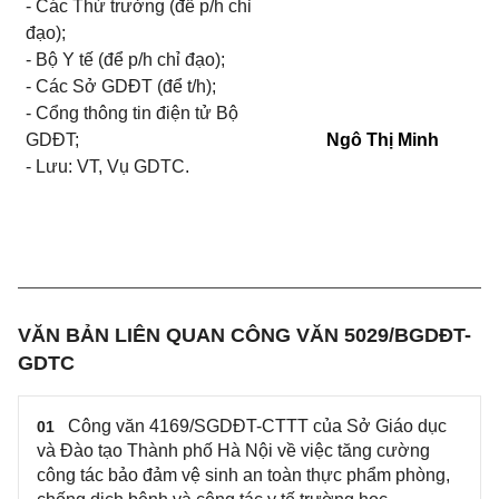
-
Các Thứ trưởng (để p/h chỉ
đạo);
-
Bộ Y tế (để p/h chỉ đạo);
-
Các Sở GDĐT (để t/h);
-
Cổng thông tin điện tử Bộ
GDĐT;
Ngô Thị Minh
-
Lưu: VT, Vụ GDTC.
VĂN BẢN LIÊN QUAN CÔNG VĂN 5029/BGDĐT-
GDTC
Công văn 4169/SGDĐT-CTTT của Sở Giáo dục
01
và Đào tạo Thành phố Hà Nội về việc tăng cường
công tác bảo đảm vệ sinh an toàn thực phẩm phòng,