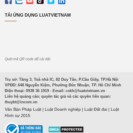
TẢI ỨNG DỤNG LUATVIETNAM
Quét mã QR code để cài đặt
Trụ sở: Tầng 3, Toà nhà IC, 82 Duy Tân, P.Cầu Giấy, TP.Hà Nội
VPĐD: 648 Nguyễn Kiệm, Phường Đức Nhuận, TP. Hồ Chí Minh
Điện thoại: 0938 36 1919 - Email:
cskh@luatvietnam.vn
Liên hệ quảng cáo; quyền tác giả và các quyền liên quan:
thuybt@incom.vn
Văn Bản Pháp Luật
|
Luật Doanh nghiệp
|
Luật Đất đai
|
Luật
Hình sự 2015