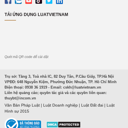
TẢI ỨNG DỤNG LUATVIETNAM
Quét mã QR code để cài đặt
Trụ sở: Tầng 3, Toà nhà IC, 82 Duy Tân, P.Cầu Giấy, TP.Hà Nội
VPĐD: 648 Nguyễn Kiệm, Phường Đức Nhuận, TP. Hồ Chí Minh
Điện thoại: 0938 36 1919 - Email:
cskh@luatvietnam.vn
Liên hệ quảng cáo; quyền tác giả và các quyền liên quan:
thuybt@incom.vn
Văn Bản Pháp Luật
|
Luật Doanh nghiệp
|
Luật Đất đai
|
Luật
Hình sự 2015