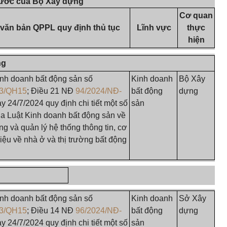
nước của Bộ Xây dựng
Cơ quan
văn bản QPPL quy định thủ tục
Lĩnh vực
thực
hiện
ng
inh doanh bất động sản số
Kinh doanh
Bộ Xây
23/QH15
; Điều 21 NĐ
94/2024/NĐ-
bất động
dựng
y 24/7/2024 quy định chi tiết một số
sản
ủa Luật Kinh doanh bất động sản về
g và quản lý hệ thống thông tin, cơ
iệu về nhà ở và thị trường bất động
inh doanh bất động sản số
Kinh doanh
Sở Xây
23/QH15
; Điều 14 NĐ
96/2024/NĐ-
bất động
dựng
y 24/7/2024 quy định chi tiết một số
sản