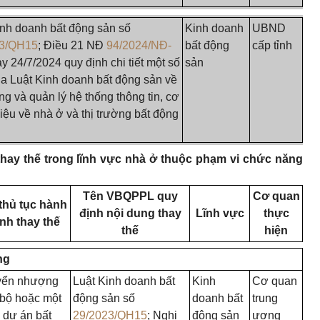
inh doanh bất động sản số
Kinh doanh
UBND
23/QH15
; Điều 21 NĐ
94/2024/NĐ-
bất động
cấp tỉnh
y 24/7/2024 quy định chi tiết một số
sản
ủa Luật Kinh doanh bất động sản về
g và quản lý hệ thống thông tin, cơ
iệu về nhà ở và thị trường bất động
thay thế trong lĩnh vực nhà ở thuộc phạm vi chức năng
Tên VBQPPL quy
Cơ quan
thủ tục hành
định nội dung thay
Lĩnh vực
thực
nh thay thế
thế
hiện
ng
yển nhượng
Luật Kinh doanh bất
Kinh
Cơ quan
 bộ hoặc một
động sản số
doanh bất
trung
 dự án bất
29/2023/QH15
; Nghị
động sản
ương