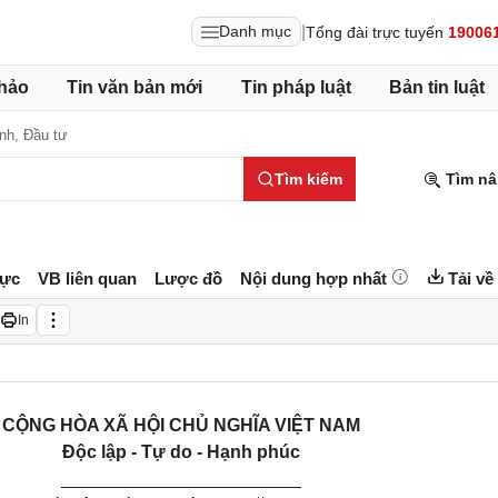
|
Danh mục
Tổng đài trực tuyến
19006
hảo
Tin văn bản mới
Tin pháp luật
Bản tin luật
ính,
Đầu tư
Tìm kiếm
Tìm nâ
lực
VB liên quan
Lược đồ
Nội dung hợp nhất
Tải về
In
CỘNG HÒA XÃ HỘI CHỦ NGHĨA VIỆT NAM
Độc lập - Tự do - Hạnh phúc
________________________