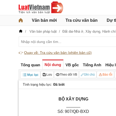
Văn bản mới
Tra cứu văn bản
Dự t
Văn bản pháp luật
Đất đai-Nhà ở,
Xây dựng,
Hành ch
👉
Quay về: Tra cứu văn bản (phiên bản cũ)
Nội dung
Tổng quan
VB gốc
Tiếng Anh
Hiệu 
Lưu
Theo dõi VB
Ghi chú
Báo lỗi
Mục lục
Tình trạng hiệu lực:
Đã biết
BỘ XÂY DỰNG
______
Số: 907/QĐ-BXD