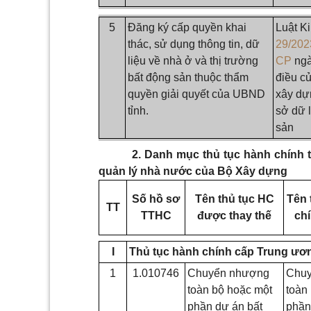
5
Đăng ký cấp quyền khai
Luật K
thác, sử dụng thông tin, dữ
29/20
liệu về nhà ở và thị trường
CP
ngà
bất động sản thuộc thẩm
điều c
quyền giải quyết của UBND
xây dựn
tỉnh.
sở dữ l
sản
2. Danh mục thủ tục hành chính 
quản lý nhà nước của Bộ Xây dựng
Số hồ sơ
Tên thủ tục HC
Tên 
TT
TTHC
được thay thế
chí
I
Thủ tục hành chính cấp Trung ươ
1
1.010746
Chuyển nhượng
Chu
toàn bộ hoặc một
toàn
phần dự án bất
phần