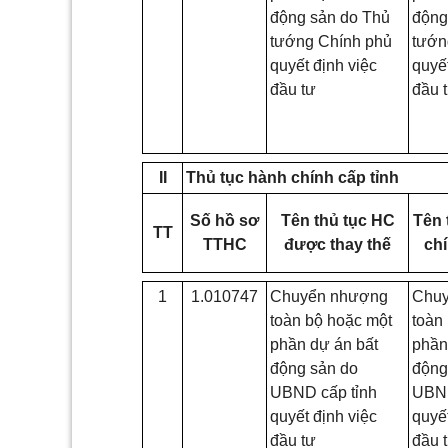
động sản do Thủ
động
tướng Chính phủ
tướn
quyết định việc
quyết
đầu tư
đầu 
II
Thủ tục hành chính cấp tỉnh
Số hồ sơ
Tên thủ tục HC
Tên 
TT
TTHC
được thay thế
chí
1
1.010747
Chuyển nhượng
Chu
toàn bộ hoặc một
toàn
phần dự án bất
phần
động sản do
động
UBND cấp tỉnh
UBND
quyết định việc
quyết
đầu tư
đầu 