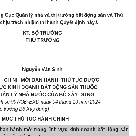
g Cục Quản lý nhà và thị trường bất động sản và Thủ
chịu trách nhiệm thi hành Quyết định này./.
KT. BỘ TRƯỞNG
THỨ TRƯỞNG
Nguyễn Văn Sinh
 CHÍNH MỚI BAN HÀNH, THỦ TỤC ĐƯỢC
VỰC KINH DOANH BẤT ĐỘNG SẢN THUỘC
UẢN LÝ NHÀ NƯỚC CỦA BỘ XÂY DỰNG
nh số 907/QĐ-BXD ngày 04 tháng 10 năm 2024
ộ trưởng Bộ Xây dựng)
H MỤC THỦ TỤC HÀNH CHÍNH
ban hành mới trong lĩnh vực kinh doanh bất động sản