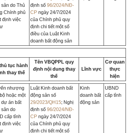
 sản do Thủ
định số
96/2024/NĐ-
g Chính phủ
CP
ngày 24/7/2024
 định việc
của Chính phủ quy
tư
định chi tiết một số
điều của Luật Kinh
doanh bất động sản
Tên VBQPPL quy
Cơ quan
thủ tục hành
định nội dung thay
Lĩnh vực
thực
nh thay thế
thế
hiện
yển nhượng
Luật Kinh doanh bất
Kinh
UBND
 bộ hoặc một
động sản số
doanh bất
cấp tỉnh
 dự án bất
29/2023/QH15
; Nghị
động sản
 sản do
định số
96/2024/NĐ-
 cấp tỉnh
CP
ngày 24/7/2024
 định việc
của Chính phủ quy
tư
định chi tiết một số