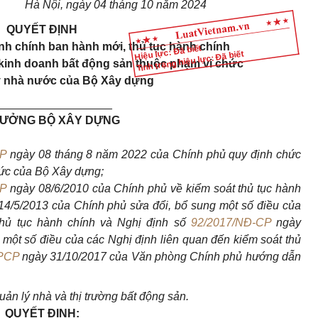
Hà Nội, ngày 04 tháng 10 năm 2024
QUYẾT ĐỊNH
nh chính ban hành mới, thủ tục hành chính
Hiệu lực: Đã biết
Tình trạng hiệu lực: Đã biết
 kinh doanh bất động sản thuộc phạm vi chức
ý nhà nước của Bộ Xây dựng
__________________
RƯỞNG BỘ XÂY DỰNG
CP
ngày 08 tháng 8 năm 2022 của Chính phủ quy định chức
hức của Bộ Xây dựng;
CP
ngày 08/6/2010 của Chính phủ về kiểm soát thủ tục hành
4/5/2013 của Chính phủ sửa đổi, bổ sung một số điều của
thủ tục hành chính và Nghị định số
92/2017/NĐ-CP
ngày
một số điều của các Nghị định liên quan đến kiểm soát thủ
VPCP
ngày 31/10/2017 của Văn phòng Chính phủ hướng dẫn
ản lý nhà và thị trường bất động sản.
QUYẾT ĐỊNH: