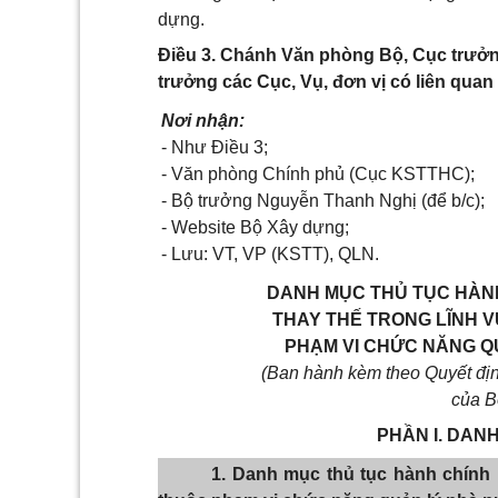
dựng.
Điều 3. Chánh Văn phòng Bộ, Cục trưởn
trưởng các Cục, Vụ, đơn vị có liên quan 
Nơi nhận:
- Như Điều 3;
- Văn phòng Chính phủ (Cục KSTTHC);
- Bộ trưởng Nguyễn Thanh Nghị (để b/c);
- Website Bộ Xây dựng;
- Lưu: VT, VP (KSTT), QLN.
DANH MỤC THỦ TỤC HÀNH
THAY THẾ TRONG LĨNH 
PHẠM VI CHỨC NĂNG Q
(Ban hành kèm theo Quyết đị
của B
PHẦN I. DAN
1. Danh mục thủ tục hành chính 