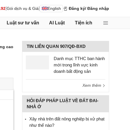
|
|
192
Gói dịch vụ & Giá
English
Đăng ký
/ Đăng nhập
Luật sư tư vấn
AI Luật
Tiện ích
TIN LIÊN QUAN 907/QĐ-BXD
ng cao
Danh mục TTHC ban hành
mới trong lĩnh vực kinh
doanh bất động sản
Xem thêm
HỎI ĐÁP PHÁP LUẬT VỀ ĐẤT ĐAI-
NHÀ Ở
Xây nhà trên đất nông nghiệp bị xử phạt
như thế nào?