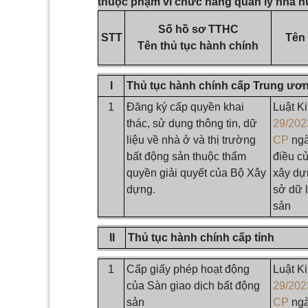
thuộc phạm vi chức năng quản lý nhà 
Số hồ sơ TTHC
STT
Tên 
Tên thủ tục hành chính
I
Thủ tục hành chính cấp Trung ươ
1
Đăng ký cấp quyền khai
Luật K
thác, sử dụng thông tin, dữ
29/20
liệu về nhà ở và thị trường
CP
ngà
bất động sản thuộc thẩm
điều c
quyền giải quyết của Bộ Xây
xây dựn
dựng.
sở dữ l
sản
II
Thủ tục hành chính cấp tỉnh
1
Cấp giấy phép hoạt động
Luật K
của Sàn giao dịch bất động
29/20
sản
CP
ngà