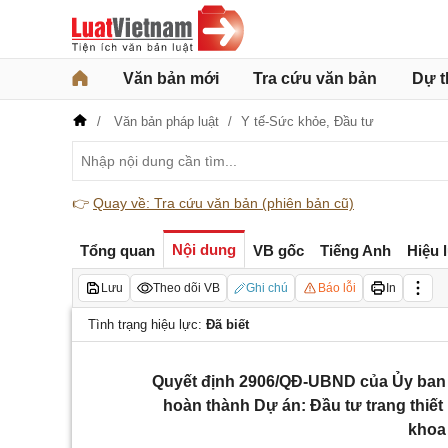
Văn bản mới
Tra cứu văn bản
Dự t
Văn bản pháp luật
Y tế-Sức khỏe,
Đầu tư
👉
Quay về: Tra cứu văn bản (phiên bản cũ)
Nội dung
Tổng quan
VB gốc
Tiếng Anh
Hiệu 
Lưu
Theo dõi VB
Ghi chú
Báo lỗi
In
Tình trạng hiệu lực:
Đã biết
Quyết định 2906/QĐ-UBND của Ủy ban 
hoàn thành Dự án: Đầu tư trang thiết
khoa