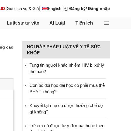
|
|
192
Gói dịch vụ & Giá
English
Đăng ký
/ Đăng nhập
Luật sư tư vấn
AI Luật
Tiện ích
HỎI ĐÁP PHÁP LUẬT VỀ Y TẾ-SỨC
ng cao
KHỎE
Tung tin người khác nhiễm HIV bị xử lý
thế nào?
Con bộ đội học đại học có phải mua thẻ
BHYT không?
Khuyết tật nhẹ có được hưởng chế độ
gì không?
Trẻ em có được tự ý đi mua thuốc theo