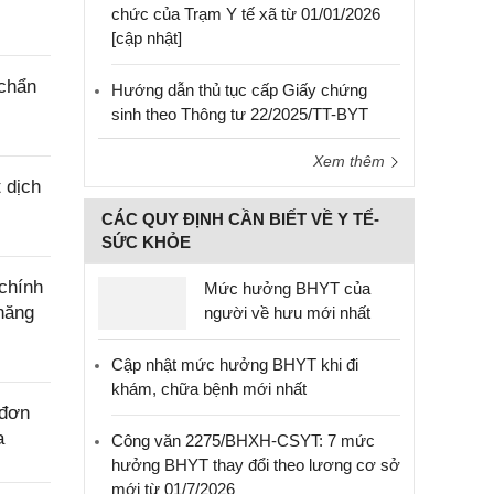
chức của Trạm Y tế xã từ 01/01/2026
[cập nhật]
 chẩn
Hướng dẫn thủ tục cấp Giấy chứng
sinh theo Thông tư 22/2025/TT-BYT
Xem thêm
 dịch
CÁC QUY ĐỊNH CẦN BIẾT VỀ Y TẾ-
SỨC KHỎE
chính
Mức hưởng BHYT của
năng
người về hưu mới nhất
Cập nhật mức hưởng BHYT khi đi
khám, chữa bệnh mới nhất
 đơn
a
Công văn 2275/BHXH-CSYT: 7 mức
hưởng BHYT thay đổi theo lương cơ sở
mới từ 01/7/2026