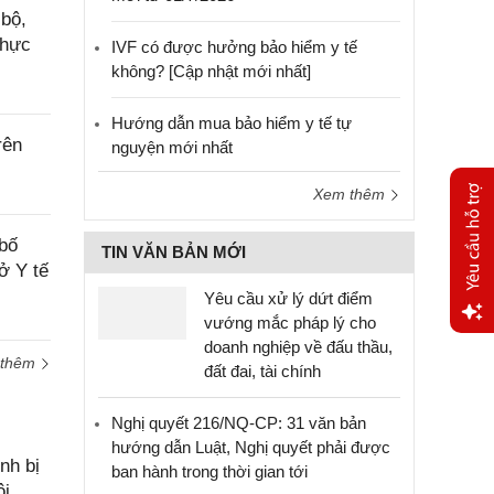
bộ,
thực
IVF có được hưởng bảo hiểm y tế
không? [Cập nhật mới nhất]
Hướng dẫn mua bảo hiểm y tế tự
rên
nguyện mới nhất
Xem thêm
bố
TIN VĂN BẢN MỚI
ở Y tế
Yêu cầu xử lý dứt điểm
vướng mắc pháp lý cho
doanh nghiệp về đấu thầu,
Yêu
 thêm
đất đai, tài chính
cầu
hỗ trợ
Nghị quyết 216/NQ-CP: 31 văn bản
hướng dẫn Luật, Nghị quyết phải được
nh bị
ban hành trong thời gian tới
ôi