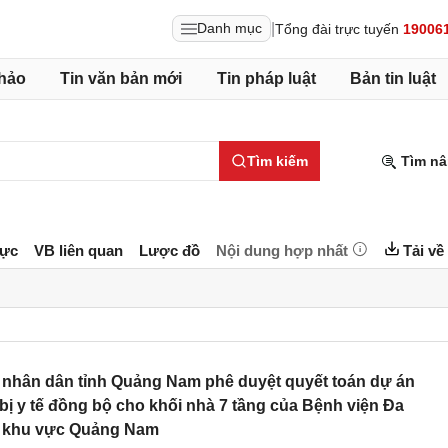
|
Danh mục
Tổng đài trực tuyến
19006
hảo
Tin văn bản mới
Tin pháp luật
Bản tin luật
Tìm kiếm
Tìm nâ
lực
VB liên quan
Lược đồ
Nội dung hợp nhất
Tải về
nhân dân tỉnh Quảng Nam phê duyệt quyết toán dự án
 bị y tế đồng bộ cho khối nhà 7 tầng của Bệnh viện Đa
 khu vực Quảng Nam