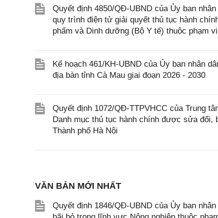
Quyết định 4850/QĐ-UBND của Ủy ban nhân dâ
quy trình điện tử giải quyết thủ tục hành chí
phẩm và Dinh dưỡng (Bộ Y tế) thuộc phạm vi
Kế hoạch 461/KH-UBND của Ủy ban nhân dân t
địa bàn tỉnh Cà Mau giai đoạn 2026 - 2030
Quyết định 1072/QĐ-TTPVHCC của Trung tâm 
Danh mục thủ tục hành chính được sửa đổi, b
Thành phố Hà Nội
VĂN BẢN MỚI NHẤT
Quyết định 1846/QĐ-UBND của Ủy ban nhân dâ
bãi bỏ trong lĩnh vực Nông nghiệp thuộc ph