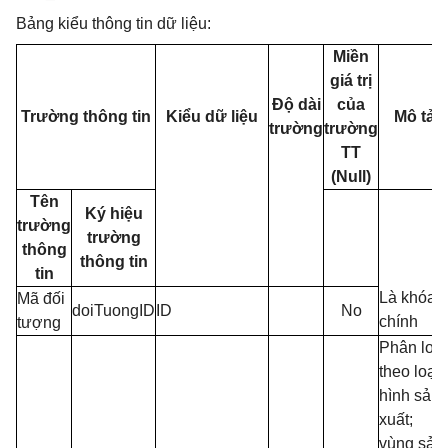
Bảng kiểu thông tin dữ liệu:
Miền
giá trị
Độ dài
của
Trường thông tin
Kiểu dữ liệu
Mô tả
trường
trường
TT
(Null)
Tên
Ký hiệu
trường
trường
thông
thông tin
tin
Là khóa
Mã đối
doiTuongID
ID
No
chính
tượng
Phân loại
theo loại
hình sản
xuất;
vùng sản