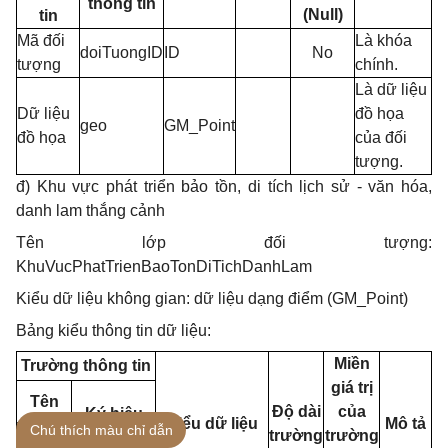
thông tin
(Null)
tin
Mã đối
Là khóa
doiTuongID
ID
No
tượng
chính.
Là dữ liệu
Dữ liệu
đồ họa
geo
GM_Point
đồ họa
của đối
tượng.
đ) Khu vực phát triển bảo tồn, di tích lịch sử - văn hóa,
danh lam thắng cảnh
Tên lớp đối tượng:
KhuVucPhatTrienBaoTonDiTichDanhLam
Kiểu dữ liệu không gian: dữ liệu dạng điểm (GM_Point)
Bảng kiểu thông tin dữ liệu:
Miền
Trường thông tin
giá trị
Tên
Độ dài
của
Ký hiệu
Kiểu dữ liệu
Mô tả
trường
Chú thích màu chỉ dẫn
trường
trường
trường