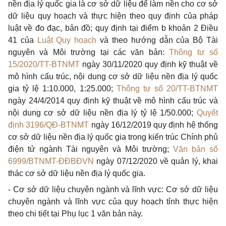
nền địa lý quốc gia là cơ sở dữ liệu để làm nền cho cơ sở
dữ liệu quy hoạch và thực hiện theo quy định của pháp
luật về đo đạc, bản đồ; quy định tại điểm b khoản 2 Điều
41 của
Luật Quy hoạch
và theo hướng dẫn của Bộ Tài
nguyên và Môi trường tại các văn bản:
Thông tư số
15/2020/TT-BTNMT
ngày 30/11/2020 quy định kỹ thuật về
mô hình cấu trúc, nội dung cơ sở dữ liệu nền địa lý quốc
gia tỷ lệ 1:10.000, 1:25.000;
Thông tư số 20/TT-BTNMT
ngày 24/4/2014 quy định kỹ thuật về mô hình cấu trúc và
nội dung cơ sở dữ liệu nền địa lý tỷ lệ 1/50.000;
Quyết
định 3196/QĐ-BTNMT
ngày 16/12/2019 quy định hệ thống
cơ sở dữ liệu nền địa lý quốc gia trong kiến trúc Chính phủ
điện tử ngành Tài nguyên và Môi trường;
Văn bản số
6999/BTNMT-ĐĐBĐVN
ngày 07/12/2020 về quản lý, khai
thác cơ sở dữ liệu nền địa lý quốc gia.
- Cơ sở dữ liệu chuyên ngành và lĩnh vực: Cơ sở dữ liệu
chuyên ngành và lĩnh vực của quy hoạch tỉnh thực hiện
theo chi tiết tại Phụ lục 1 văn bản này.