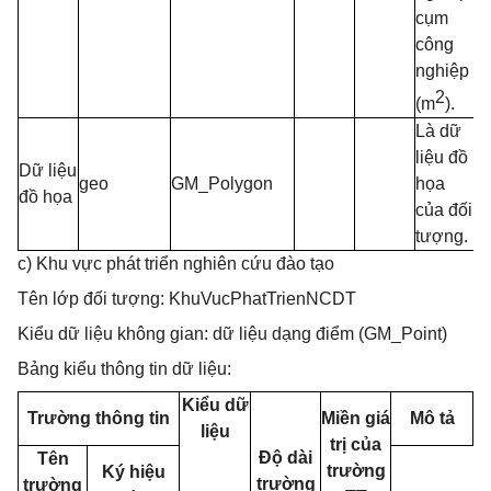
cụm
công
nghiệp
2
(m
).
Là dữ
liệu đồ
Dữ liệu
geo
GM_Polygon
họa
đồ họa
của đối
tượng.
c) Khu vực phát triển nghiên cứu đào tạo
Tên lớp đối tượng: KhuVucPhatTrienNCDT
Kiểu dữ liệu không gian: dữ liệu dạng điểm (GM_Point)
Bảng kiểu thông tin dữ liệu:
Kiểu dữ
Trường thông tin
Miền giá
Mô tả
liệu
trị của
Độ dài
Tên
trường
Ký hiệu
trường
trường