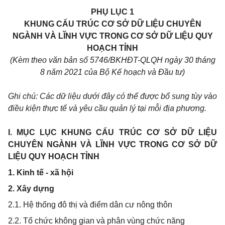
PHỤ LỤC 1
KHUNG CẤU TRÚC CƠ SỞ DỮ LIỆU CHUYÊN
NGÀNH VÀ LĨNH VỰC TRONG CƠ SỞ DỮ LIỆU QUY
HOẠCH TỈNH
(Kèm theo văn bản số 5746/BKHĐT-QLQH ngày 30 tháng
8 năm 2021 của Bộ Kế hoạch và Đầu tư)
Ghi chú: Các dữ liệu dưới đây có thể được bổ sung tùy vào
điều kiện thực tế và yêu cầu quản lý tại mỗi địa phương.
I. MỤC LỤC KHUNG CẤU TRÚC CƠ SỞ DỮ LIỆU
CHUYÊN NGÀNH VÀ LĨNH VỰC TRONG CƠ SỞ DỮ
LIỆU QUY HOẠCH TỈNH
1. Kinh tế - xã hội
2. Xây dựng
2.1. Hệ thống đô thị và điểm dân cư nông thôn
2.2. Tổ chức không gian và phân vùng chức năng