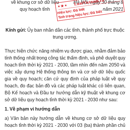
về khung cơ sở dữ liệu
Hà Nội, ngày 30 tháng 8
quy hoạch tỉnh
năm 2021
Hiệu lực: Đã biết
Tình trạng hiệu lực: Đã biết
Kính gửi:
Ủy ban nhân dân các tỉnh, thành phố trực thuộc
trung ương.
Thực hiện chức năng nhiệm vụ được giao, nhằm đảm bảo
tính thống nhất trong công tác thẩm định, và phê duyệt quy
hoạch tỉnh thời kỳ 2021 - 2030, tầm nhìn đến năm 2050 và
việc xây dựng Hệ thống thông tin và cơ sở dữ liệu quốc
gia về quy hoạch; căn cứ quy định của pháp luật về quy
hoạch, đo đạc bản đồ và các pháp luật khác có liên quan,
Bộ Kế hoạch và Đầu tư hướng dẫn kỹ thuật về khung cơ
sở dữ liệu quy hoạch tỉnh thời kỳ 2021 - 2030 như sau:
1. Về phạm vi hướng dẫn
a) Văn bản này hướng dẫn về khung cơ sở dữ liệu quy
hoạch tỉnh thời kỳ 2021 - 2030 với 03 (ba) thành phần chủ