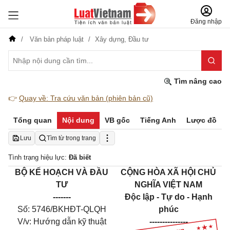
Đăng nhập
Văn bản pháp luật
Xây dựng,
Đầu tư
Tìm nâng cao
👉
Quay về: Tra cứu văn bản (phiên bản cũ)
Tổng quan
Nội dung
VB gốc
Tiếng Anh
Lược đồ
Lưu
Tìm từ trong trang
Tình trạng hiệu lực:
Đã biết
BỘ KẾ HOẠCH VÀ ĐẦU
CỘNG HÒA XÃ HỘI CHỦ
TƯ
NGHĨA VIỆT NAM
-------
Độc lập - Tự do - Hạnh
Số: 5746/BKHĐT-QLQH
phúc
V/v: Hướng dẫn kỹ thuật
---------------