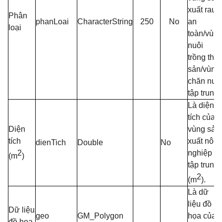
xuất rau
Phân
phanLoai
CharacterString
250
No
an
loại
toàn/vùn
nuôi
trồng thủ
sản/vùng
chăn nuô
tập trung.
Là diện
tích của
Diện
vùng sản
tích
xuất nôn
dienTich
Double
No
2
nghiệp
(m
)
tập trung
2
(m
).
Là dữ
liệu đồ
Dữ liệu
geo
GM_Polygon
họa của
đồ họa