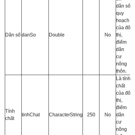
dân số
quy
hoạch
của đô
Dân số
danSo
Double
No
thị,
điểm
dân
cư
nông
thôn.
Là tính
chất
của đô
thị,
điểm
Tính
tinhChat
CharacterString
250
No
dân
chất
cư
nông