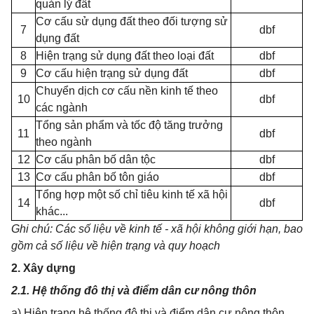
quản lý đất
Cơ cấu sử dụng đất theo đối tượng sử
7
dbf
dụng đất
8
Hiện trạng sử dụng đất theo loại đất
dbf
9
Cơ cấu hiện trạng sử dụng đất
dbf
Chuyển dịch cơ cấu nền kinh tế theo
10
dbf
các ngành
Tổng sản phẩm và tốc độ tăng trưởng
11
dbf
theo ngành
12
Cơ cấu phân bố dân tộc
dbf
13
Cơ cấu phân bố tôn giáo
dbf
Tổng hợp một số chỉ tiêu kinh tế xã hội
14
dbf
khác...
Ghi chú: Các số liệu về kinh tế - xã hội không giới hạn, bao
gồm cả số liệu về hiện trạng và quy hoạch
2. Xây dựng
2.1. Hệ thống đô thị và điểm dân cư nông thôn
a) Hiện trạng hệ thống đô thị và điểm dân cư nông thôn