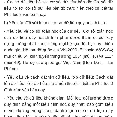
- Cơ sở dữ liệu hồ sơ, cơ sở dữ liệu bản đồ: Cơ sở dữ
liệu hồ sơ, cơ sở dữ liệu bản đồ thực hiện theo chi tiết tại
Phụ lục 2 văn bản này.
b) Yêu cầu đối với khung cơ sở dữ liệu quy hoạch tỉnh:
- Yêu cầu về cơ sở toán học của dữ liệu: Cơ sở toán học
của dữ liệu quy hoạch tỉnh phải được tham chiếu, xây
dựng thống nhất trong cùng một hệ tọa độ, hệ quy chiếu
quốc gia: Hệ tọa độ quốc gia VN-2000, Elipsoid WGS-84;
múi chiếu 6°, kinh tuyến trung ương 105° (múi 48) và 111°
(múi 49). Hệ độ cao quốc gia Việt Nam (Hòn Dấu - Hải
Phòng).
- Yêu cầu về cách đặt tên dữ liệu, lớp dữ liệu: Cách đặt
tên dữ liệu, lớp dữ liệu thực hiện theo chi tiết tại Phụ lục 3
đính kèm văn bản này.
- Yêu cầu về dữ liệu không gian: Mỗi loại đối tượng được
quy định bằng một kiểu hình học duy nhất, bao gồm kiểu
điểm, đường, vùng trong danh mục cơ sở dữ liệu quy
hoạch tỉnh, lấy cơ sở dữ liệu nền địa lý quốc gia làm nền,