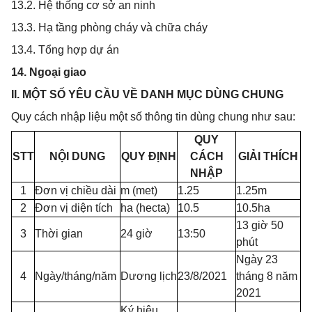
13.2. Hệ thống cơ sở an ninh
13.3. Hạ tầng phòng cháy và chữa cháy
13.4. Tổng hợp dự án
14. Ngoại giao
II. MỘT SỐ YÊU CẦU VỀ DANH MỤC DÙNG CHUNG
Quy cách nhập liệu một số thông tin dùng chung như sau:
QUY
STT
NỘI DUNG
QUY ĐỊNH
CÁCH
GIẢI THÍCH
NHẬP
1
Đơn vị chiều dài
m (met)
1.25
1.25m
2
Đơn vị diện tích
ha (hecta)
10.5
10.5ha
13 giờ 50
3
Thời gian
24 giờ
13:50
phút
Ngày 23
4
Ngày/tháng/năm
Dương lịch
23/8/2021
tháng 8 năm
2021
Ký hiệu