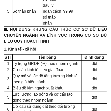
dấu "."
5
Số thập phân
ngăn cách
99.99
số thập
phân
III. NỘI DUNG KHUNG CẤU TRÚC CƠ SỞ DỮ LIỆU
CHUYÊN NGÀNH VÀ LĨNH VỰC TRONG CƠ SỞ DỮ
LIỆU QUY HOẠCH TỈNH
1. Kinh tế - xã hội
STT
Tên bảng
Định dạng
1
Tỷ trọng GRDP (%) theo nhóm ngành
dbf
2
Cơ cấu kinh tế theo giai đoạn
dbf
Quy mô và tốc độ tăng trưởng kinh tế
3
dbf
theo giá hiện hành
4
Biểu đồ kim ngạch xuất khẩu
dbf
Lực lượng lao động và cơ cấu lao
5
dbf
động theo nhóm ngành
Cơ cấu sử dụng đất theo đối tượng
6
dbf