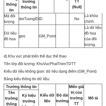
TT
trường
thông
(Null)
thông tin
tin
Là khóa
Mã đối
doiTuongID
ID
No
chính.
tượng
Là dữ liệu
Dữ liệu
đồ họa
geo
GM_Point
đồ họa
của đối
tượng.
d) Khu vực phát triển thể dục thể thao
Tên lớp đối tượng: KhuVucPhatTrienTDTT
Kiểu dữ liệu không gian: dữ liệu dạng điểm (GM_Point)
Bảng kiểu thông tin dữ liệu:
Trường thông tin
Miền giá
trị của
Tên
Kiểu dữ
Độ dài
Ký hiệu
trường
Mô tả
trường
liệu
trường
trường
TT
thông