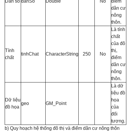
Dân số
danSo
Double
No
điểm
dân cư
nông
thôn.
Là tính
chất
của đô
Tính
thị,
tinhChat
CharacterString
250
No
chất
điểm
dân cư
nông
thôn.
Là dữ
liệu đồ
Dữ liệu
họa
geo
GM_Point
đồ họa
của
đối
tượng.
b) Quy hoạch hệ thống đô thị và điểm dân cư nông thôn