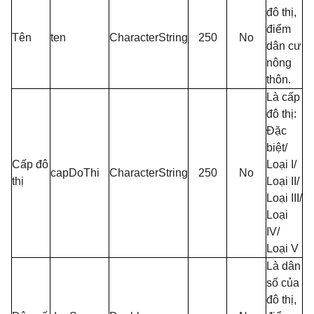
đô thị,
điểm
Tên
ten
CharacterString
250
No
dân cư
nông
thôn.
Là cấp
đô thị:
Đặc
biệt/
Cấp đô
Loại I/
capDoThi
CharacterString
250
No
thị
Loại II/
Loại III/
Loại
IV/
Loại V
Là dân
số của
đô thị,