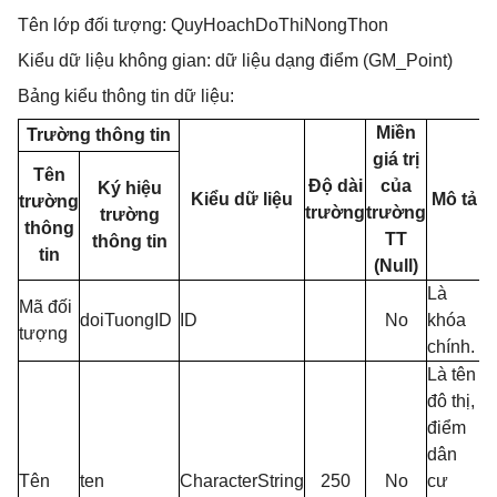
Tên lớp đối tượng: QuyHoachDoThiNongThon
Kiểu dữ liệu không gian: dữ liệu dạng điểm (GM_Point)
Bảng kiểu thông tin dữ liệu:
Miền
Trường thông tin
giá trị
Tên
Độ dài
của
Ký hiệu
Kiểu dữ liệu
Mô tả
trường
trường
trường
trường
thông
TT
thông tin
tin
(Null)
Là
Mã đối
doiTuongID
ID
No
khóa
tượng
chính.
Là tên
đô thị,
điểm
dân
Tên
ten
CharacterString
250
No
cư