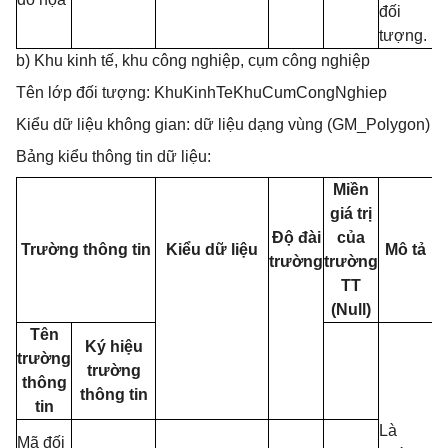
đối
tượng.
b) Khu kinh tế, khu công nghiệp, cụm công nghiệp
Tên lớp đối tượng: KhuKinhTeKhuCumCongNghiep
Kiểu dữ liệu không gian: dữ liệu dạng vùng (GM_Polygon)
Bảng kiểu thông tin dữ liệu:
Miền
giá trị
Độ đài
của
Trường thông tin
Kiểu dữ liệu
Mô tả
trường
trường
TT
(Null)
Tên
Ký hiệu
trường
trường
thông
thông tin
tin
Là
Mã đối