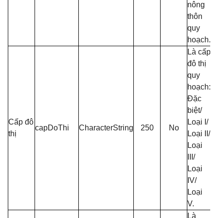
nông
thôn
quy
hoạch.
Là cấp
đô thị
quy
hoạch:
Đặc
biệt/
Cấp đô
Loại I/
capDoThi
CharacterString
250
No
thị
Loại II/
Loại
III/
Loại
IV/
Loại
V.
Là