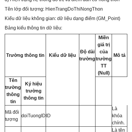
Tên lớp đối tượng: HienTrangDoThiNongThon
Kiểu dữ liệu không gian: dữ liệu dạng điểm (GM_Point)
Bảng kiểu thông tin dữ liệu:
Miền
giá trị
Độ dài
của
Trường thông tin
Kiểu dữ liệu
Mô tả
trường
trường
TT
(Null)
Tên
Ký hiệu
trường
trường
thông
thông tin
tin
Là
Mã đối
doiTuongID
ID
khóa
tượng
chính.
Là tên