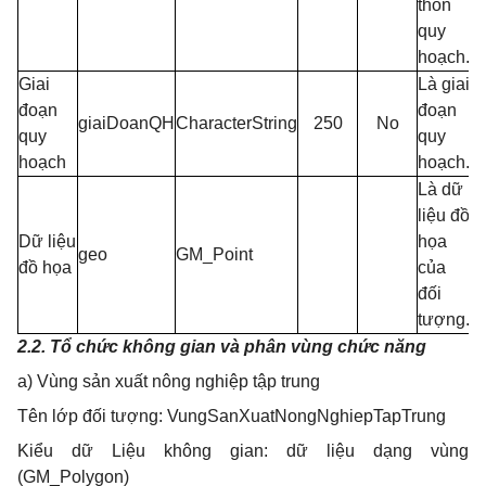
thôn
quy
hoạch.
Giai
Là giai
đoạn
đoạn
giaiDoanQH
CharacterString
250
No
quy
quy
hoạch
hoạch.
Là dữ
liệu đồ
Dữ liệu
họa
geo
GM_Point
đồ họa
của
đối
tượng.
2.2. Tổ chức không gian và phân vùng chức năng
a) Vùng sản xuất nông nghiệp tập trung
Tên lớp đối tượng: VungSanXuatNongNghiepTapTrung
Kiểu dữ Liệu không gian: dữ liệu dạng vùng
(GM_Polygon)