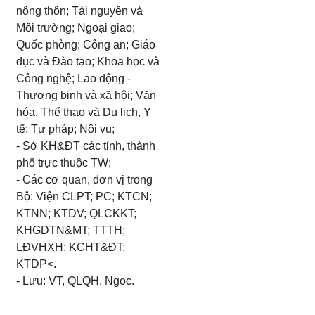
nông thôn; Tài nguyên và
Môi trường; Ngoại giao;
Quốc phòng; Công an; Giáo
dục và Đào tạo; Khoa học và
Công nghệ; Lao động -
Thương binh và xã hội; Văn
hóa, Thể thao và Du lịch, Y
tế; Tư pháp; Nội vụ;
- Sở KH&ĐT các tỉnh, thành
phố trực thuộc TW;
- Các cơ quan, đơn vị trong
Bộ: Viện CLPT; PC; KTCN;
KTNN; KTDV; QLCKKT;
KHGDTN&MT; TTTH;
LĐVHXH; KCHT&ĐT;
KTDP<.
- Lưu: VT, QLQH. Ngoc.