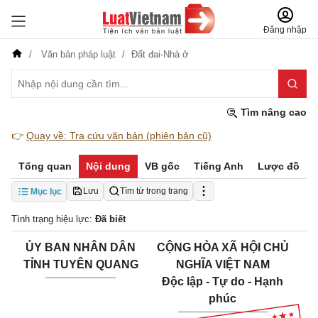
Đăng nhập
Văn bản pháp luật
Đất đai-Nhà ở
Tìm nâng cao
👉
Quay về: Tra cứu văn bản (phiên bản cũ)
Tổng quan
Nội dung
VB gốc
Tiếng Anh
Lược đồ
Lưu
Tìm từ trong trang
Mục lục
Tình trạng hiệu lực:
Đã biết
ỦY BAN NHÂN DÂN
CỘNG HÒA XÃ HỘI CHỦ
TỈNH TUYÊN QUANG
NGHĨA VIỆT NAM
___________
Độc lập - Tự do - Hạnh
phúc
______________