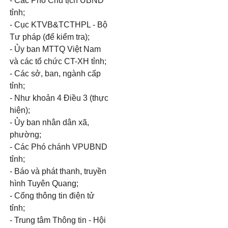
- Các Phó Chủ tịch UBND
tỉnh;
- Cục KTVB&TCTHPL - Bộ
Tư pháp (để kiểm tra);
- Ủy ban MTTQ Việt Nam
và các tổ chức CT-XH tỉnh;
- Các sở, ban, ngành cấp
tỉnh;
- Như khoản 4 Điều 3 (thực
hiện);
- Ủy ban nhân dân xã,
phường;
- Các Phó chánh VPUBND
tỉnh;
- Báo và phát thanh, truyền
hình Tuyên Quang;
- Cổng thông tin điện tử
tỉnh;
- Trung tâm Thông tin - Hội