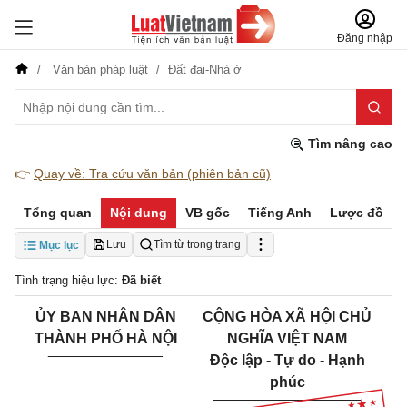
Đăng nhập
Văn bản pháp luật
Đất đai-Nhà ở
Tìm nâng cao
👉
Quay về: Tra cứu văn bản (phiên bản cũ)
Tổng quan
Nội dung
VB gốc
Tiếng Anh
Lược đồ
Lưu
Tìm từ trong trang
Mục lục
Tình trạng hiệu lực:
Đã biết
ỦY BAN NHÂN DÂN
CỘNG HÒA XÃ HỘI CHỦ
THÀNH PHỐ HÀ NỘI
NGHĨA VIỆT NAM
______________
Độc lập - Tự do - Hạnh
phúc
__________________