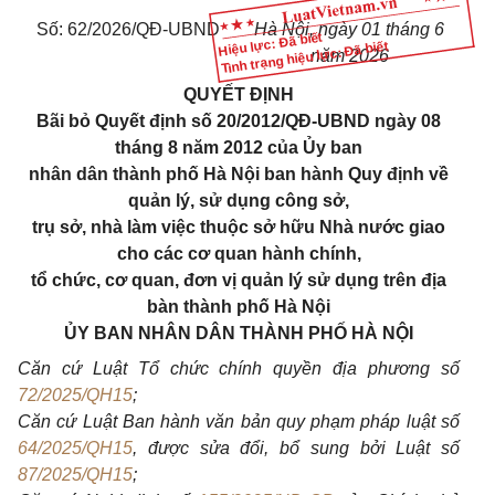
Số: 62/2026/QĐ-UBND
Hà Nội, ngày 01 tháng 6
Hiệu lực: Đã biết
Tình trạng hiệu lực: Đã biết
năm 2026
QUYẾT ĐỊNH
Bãi bỏ Quyết định số 20/2012/QĐ-UBND ngày 08
tháng 8 năm 2012 của Ủy ban
nhân dân thành phố Hà Nội ban hành Quy định về
quản lý, sử dụng công sở,
trụ sở, nhà làm việc thuộc sở hữu Nhà nước giao
cho các cơ quan hành chính,
tổ chức, cơ quan, đơn vị quản lý sử dụng trên địa
bàn thành phố Hà Nội
ỦY BAN NHÂN DÂN THÀNH PHỐ HÀ NỘI
Căn cứ Luật Tổ chức chính quyền địa phương số
72/2025/QH15
;
Căn cứ Luật Ban hành văn bản quy phạm pháp luật số
64/2025/QH15
, được sửa đổi, bổ sung bởi Luật số
87/2025/QH15
;