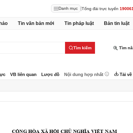
|
Danh mục
Tổng đài trực tuyến
19006
hảo
Tin văn bản mới
Tin pháp luật
Bản tin luật
Tìm kiếm
Tìm nâ
lực
VB liên quan
Lược đồ
Nội dung hợp nhất
Tải về
CỘNG HÒA XÃ HỘI
 CHỦ NGHĨA VIỆT NAM