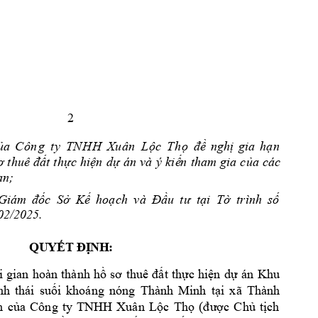
2
ủa 
C
ô
n
g
t
y
T
N
H
H
X
u
â
n
L
ộ
c
T
h
ọ
đề 
nghị 
gia 
hạn
ơ 
thuê 
đất
thực 
hiện
dự 
án 
và
ý 
kiế
n 
tham 
gia 
của 
các 
a
n;   
Giám 
đốc 
Sở 
Kế 
hoạch 
và 
Đầu 
tư 
tại 
Tờ 
t
rình 
số 
02/202
5. 
QUYẾT ĐỊN
H:
Kh
u 
i 
gian 
hoàn 
thành 
hồ 
sơ 
thuê 
đất 
thực 
hiện 
dự 
án 
nh 
thái 
suối 
khoáng 
nóng 
Thành 
Minh 
tại 
xã 
Thành 
(
h
của
Công 
ty
TNH
H 
Xuân 
Lộc 
Thọ
được 
Chủ 
tịch 