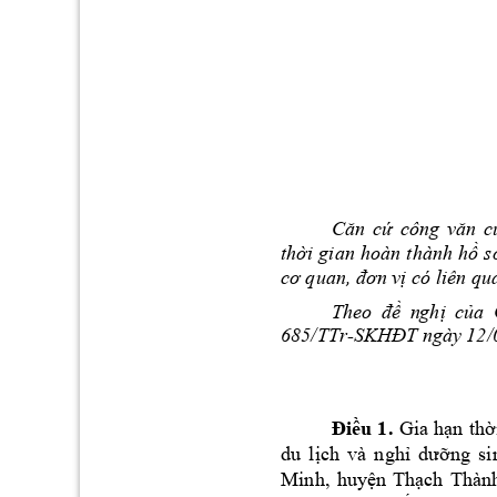
C
n 
c
ă
ứ
công 
văn
c
thời 
gian 
hoàn 
thành 
hồ 
s
cơ quan, đơn v
ị có liên qu
Theo 
đ
ề 
n
ghị 
c
ủa 
685/TTr-SKH
T ng
ày 12/
Đ
Điều 
1.
Gia 
hạn 
thờ
du 
lịch 
v
à 
nghỉ 
dưỡng 
si
Minh, 
huy
ện 
Thạch 
Thàn