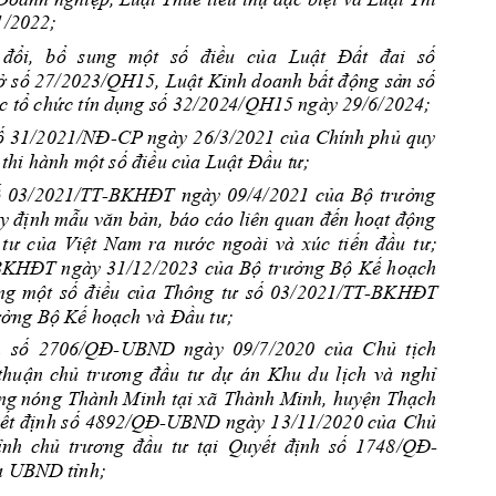
1/20
22;
đổi, 
bổ 
sung 
một 
số 
điều 
của 
Luật 
Đất 
đai 
số
 số 27/2023/QH15, Luật Kinh doanh bất động 
sả
n số 
c 
tổ chức tín 
dụng số 32/202
4/QH15 ngày 
29/6/2024;
-
ố 
31/2021/NĐ
CP ngày 
26/3
/2021 
của 
Chính 
phủ 
quy 
 
thi hành m
ột số điều c
ủa Luật Đầu t
ư;
-
 
03/202
1/TT
BKHĐT 
ngày 
09/4/2021 
của 
B
ộ 
t
rưởng 
y định mẫu văn bản, 
báo cáo liên quan đến hoạt động 
tư 
của 
Việt 
Nam 
ra
nước 
ngoài 
và 
xúc 
tiến 
đầu 
tư; 
BKH
ĐT 
n
gày 
31/12/2023 
của 
Bộ 
tr
ưở
ng 
Bộ 
Kế 
hoạch 
-BKH
T 
ng 
mộ
t 
số 
đ
iều 
c
ủa 
Thông 
tư
số 
03/2021/TT
Đ
; 
ưởng Bộ Kế 
hoạch và Đầu tư
-
 
số
2706/QĐ
UBND 
ngày
09/7/2020 
c
ủa 
Chủ 
tịc
h 
thuận 
chủ 
trương 
đầu 
tư 
dự 
án 
Khu 
d
u 
lịch 
và 
nghỉ 
ng nóng 
Thàn
h Minh 
tại xã 
Thành Minh, 
huyệ
n 
Thạc
h 
-
ết
 định s
ố 4892/QĐ
UBND ngày 
13/11/2020 của 
Chủ 
-
ỉnh 
c
hủ 
trương 
đầu 
tư 
tại 
Q
uyết 
định 
số 
1748/QĐ
ủa UBND
 tỉnh
; 