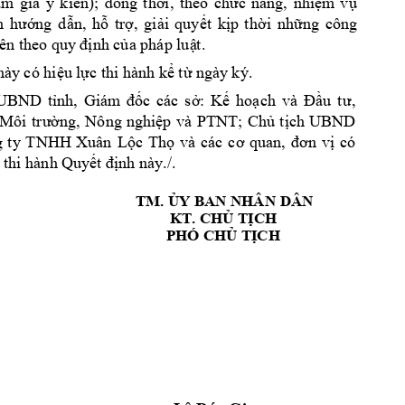
am 
gia 
ý 
kiến); 
đồng 
thời, 
theo 
chức
năng, 
nhiệm
v
ụ 
 
hướng 
d
ẫn, 
hỗ 
trợ, 
giải 
quyết 
kịp 
t
hời 
những 
công 
ên 
theo quy
 định của pháp luậ
t.
này
 có hiệu lực thi hàn
h kể từ ngày
 ký.  
, 
UBND 
tỉnh, 
Giám
đốc 
các 
sở: 
Kế 
hoạch 
và 
Đầu 
t
ư
, 
Môi 
trường
Nông 
nghiệp 
và 
PT
NT; 
Ch
ủ 
tịch 
UBND 
và 
các 
c
quan, 
 
ty 
TNHH 
Xuân 
Lộc 
Thọ 
ơ
đơ
n 
vị
có 
 thi hành Q
uyết định này./.
TM. ỦY BAN NHÂN 
DÂN
KT. 
CHỦ TỊCH
PHÓ CHỦ TỊCH