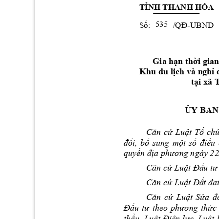
TỈNH THANH HÓA
-U
BND 
Số:           /QĐ
535
Gia hạn thời 
gia
Khu du lịch và n
ghỉ 
tại xã
ỦY BAN
Căn 
cứ 
Luật 
Tổ 
c
hứ
đổi, 
bổ 
sung 
một 
số 
điều 
quyền địa ph
ương ngày 22
Căn cứ Luật Đầ
u tư
Căn cứ Luật Đấ
t đa
Căn 
cứ 
Luậ
t 
Sửa 
đ
Đầu 
tư 
theo 
phương 
thức 
thầu, Luật Điện lực, Luật 