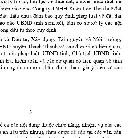
 
xử 
lý 
hồ 
sơ, 
thủ 
tục 
về 
thuê 
đất, 
chuyển 
m
ục 
đích 
sử 
 hiện 
việc 
cho 
Công 
ty TNHH 
Xuân 
Lộc Thọ
thuê đất 
đấu 
thầu 
c
hưa 
đả
m
bảo 
quy 
định 
phá
p 
luật 
về 
đất 
đai 
áo 
cáo 
UBND 
tỉnh 
x
em
xét, 
làm 
cơ 
s
ở 
xử 
lý 
các 
nội 
ươ
ng đầu tư t
heo quy
 định. 
, 
h 
và 
Đầu 
tư, 
Xây 
d
ựng, 
Tài 
nguyên 
và 
Môi 
tr
ường
và 
các 
BN
D 
hu
y
ện 
Thạ
ch 
T
hành 
đơ
n 
vị 
có 
liên 
quan, 
n 
trước 
ph
áp 
luật, 
UBND 
tỉnh, 
Chủ 
t
ịch 
UBND 
tỉnh, 
ểm 
tra, 
ki
ểm
toán 
và 
các 
cơ 
quan 
có
liên 
quan 
về 
tính 
i 
d
ung 
tham
mưu, 
thẩm
định, 
tham
gia 
ý 
kiến 
và 
các 
3
ể 
cả 
các 
nộ
i 
dung 
thuộc 
chức 
năng, 
nhiệm 
vụ 
của 
cá
c 
 
án 
nêu 
trên 
nhưng 
chưa 
được 
đề 
cập 
tạ
i 
các 
văn 
bả
n 