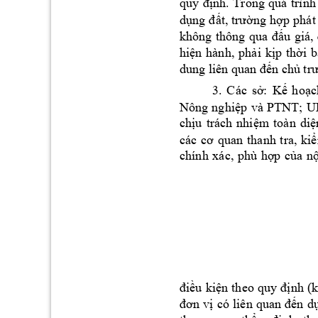
quy 
địn
h. 
Trong 
quá 
trình
dụng 
đất, trường 
hợp p
hát
không 
th
ông 
qua 
đấu 
giá, 
hiện 
hành, 
phải 
kịp 
thời 
b
dung liên qua
n đến chủ tr
3
. 
Các 
sở: 
Kế 
hoạc
Nông 
nghiệp 
và 
PTNT; 
U
chịu 
trách 
nhiệm 
toàn 
diệ
các 
cơ 
quan 
thanh 
tra, 
ki
chính 
xác, 
phù 
h
ợp 
của 
nộ
điều 
kiện 
theo 
quy 
định 
(k
đơn 
vị 
c
ó 
liên 
quan 
đến 
dự