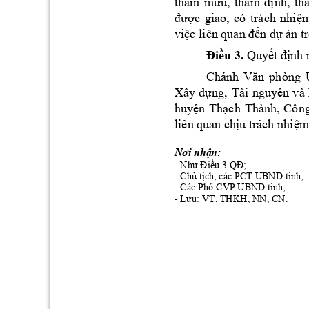
tham 
mưu, 
thẩm 
định, 
th
được 
giao, 
có 
trách 
nhiệm
việc liên quan đế
n dự án tr
3.
Điều 
Quyết đ
ịnh 
Chánh 
V
ăn 
phòng 
Xây 
dựng, 
Tài 
nguy
ên 
v
à 
Thành, 
huyện 
Thạch
Công
liên quan c
hịu trách nhiệm
Nơi nhận:
- 
3 
Như Điều 
QĐ;
- 
Chủ tịch, các PC
T UBND tỉnh
;
- Các Phó 
CVP UBN
D tỉnh;
- 
, CN. 
Lưu: VT, 
THKH, NN