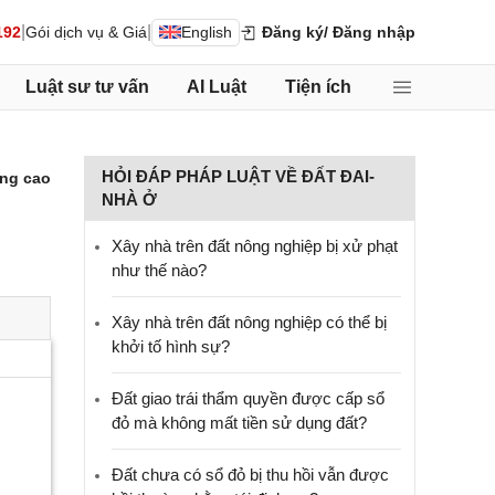
|
|
192
Gói dịch vụ & Giá
English
Đăng ký
/ Đăng nhập
Luật sư tư vấn
AI Luật
Tiện ích
HỎI ĐÁP PHÁP LUẬT VỀ ĐẤT ĐAI-
ng cao
NHÀ Ở
Xây nhà trên đất nông nghiệp bị xử phạt
như thế nào?
Xây nhà trên đất nông nghiệp có thể bị
khởi tố hình sự?
Đất giao trái thẩm quyền được cấp sổ
đỏ mà không mất tiền sử dụng đất?
Đất chưa có sổ đỏ bị thu hồi vẫn được