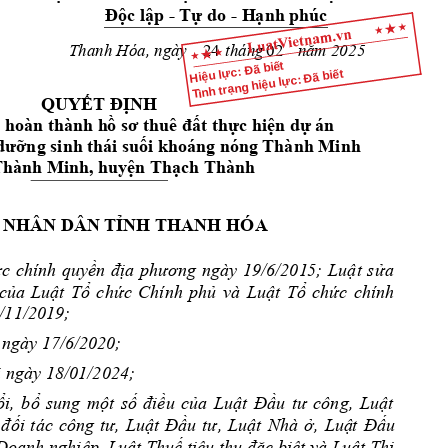
- 
- 
Độc lập 
Tự do 
H
ạnh phúc
Thanh Hóa, ngày 
tháng 
5
năm 20
2
24           02
Hiệu lực: Đã biết
Tình trạng hiệu lực: Đã biết
QUYẾT ĐỊNH
n hoàn thành h
ồ sơ
 thuê 
đất 
thực hiện dự 
án 
dưỡng sinh t
hái suối
 khoáng nón
g Thành Minh 
 Thành M
inh, huyện Th
ạch Thành
 NHÂN DÂN TỈNH 
THANH HÓA
c 
chính 
quyề
n 
địa 
phươ
ng 
ngày 
19/6/201
5; 
Luật 
sửa 
của 
L
uật 
Tổ 
chức 
Chính 
phủ 
và 
Luật 
Tổ 
chức 
chí
nh 
/11/2019; 
 ngày 17/
6/2020;
i ngày 18
/01/2024;
ổi, 
b
ổ 
sung 
một 
số 
điều 
của 
Luật 
Đầu 
tư 
công, 
Luật 
đ
ối 
tác 
c
ông 
tư, 
Luật 
Đầu 
tư, 
L
uật 
Nhà 
ở, 
Luậ
t 
Đ
ấu 
Doanh nghiệp, Luật Thuế tiêu thụ đặc biệt và Luật Thi 