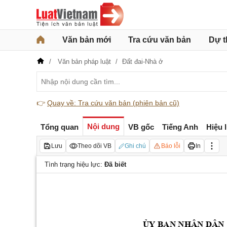
Văn bản mới
Tra cứu văn bản
Dự t
Văn bản pháp luật
Đất đai-Nhà ở
👉
Quay về: Tra cứu văn bản (phiên bản cũ)
Nội dung
Tổng quan
VB gốc
Tiếng Anh
Hiệu 
Lưu
Theo dõi VB
Ghi chú
Báo lỗi
In
Tình trạng hiệu lực:
Đã biết
ỦY BAN NHÂN DÂN