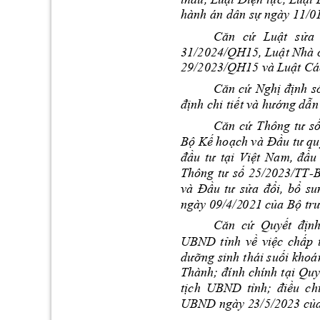
hành án dân sự 
ngày 11/0
Căn 
cứ 
Luật 
sửa 
31/2024/QH15, Luật Nhà ở
29/2023/QH15 v
à Luật Cá
Căn 
cứ 
Nghị 
định 
s
định chi tiết và 
hướng dẫn
Căn 
cứ 
Thông 
tư 
số
Bộ Kế hoạch và 
Đầu tư qu
đầu 
tư 
tại 
Việt 
Na
m,
đầu 
Thông 
t
-
ư
s
ố 
25/202
3/TT
và 
a 
Đầu 
tư
sử
đổi, 
bổ 
su
ngày 09/4/2
021 của Bộ tr
Quyết 
địn
h
C
ăn 
cứ 
UBND 
tỉnh
về 
việc 
chấp 
dưỡng sinh 
thái suối 
khoá
Thành; 
đính 
chính 
tại Quy
; 
tịch 
UBND 
tỉ
nh
điều 
ch
UBND ngày 2
3/5/2023 c