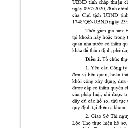
UBND 
tỉ
nh 
chấp 
thuận 
c
ngày 09/7/2020, 
đí
nh chín
của 
Chủ 
tịch 
UBND 
tỉnh
1748/Q
-
Đ
UBND ngà
y 23/
Thời 
gia
n 
gia 
hạn: 
tại 
khoản 
này 
hoặc 
tr
ong 
quan nhà nước 
có thẩm qu
khác để thẩm
 định, phê du
Điều 2.
Tổ chức t
hự
1
. 
Yêu 
cầu 
Công 
ty
đơn 
vị 
liên 
quan, 
hoàn 
th
,
khởi 
công 
xây 
dựng
đưa 
đư
ợc cấp có 
thẩm
 quyền c
của 
pháp 
luật; 
chỉ 
đ
ư
ợc 
tr
đầy 
đủ 
các 
hồ 
sơ, 
thủ 
tục 
quy định tạ
i điểm a 
khoản 
2
. 
Giao 
Sở 
Tài 
ngu
Lộc 
Thọ
thực 
hiện 
hồ 
sơ,