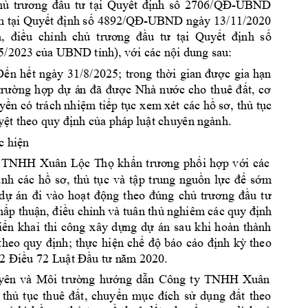
ng 
-UBND 
hủ 
tr
ươ
đầu 
tư
t
ại 
Q
uyết 
định 
số
2706/QĐ
-UBN
D ngày 13
/11/
2020 
h 
tại Quyết định s
ố 4892/QĐ
ng 
,  điều  c
hỉnh 
chủ  tr
ươ
đầu
tư
tại 
Quyết 
định 
số 
)
dung sau
:   
5/20
23 của UBN
D tỉnh
, với các nội 
31/8/2025
Đến 
hết 
ngày 
; 
tro
ng 
thờ
i 
gian 
được 
gia 
hạn 
trường 
hợp 
dự 
á
n 
đã 
được 
Nhà 
nước 
cho 
thuê 
đất, 
cơ 
yền có 
trách nhiệm tiếp tục x
em
 xét 
các hồ sơ, 
thủ tục 
y
ệt theo quy
 định của pháp l
uật chuy
ên ngành. 
c hiện
TNHH 
Xuân 
Lộc 
T
họ
khẩn 
trương 
phối 
hợp 
với 
các 
và 
ành 
các 
hồ 
sơ, 
thủ 
tục
tập 
trung 
nguồn 
lực
để 
sớm 
theo 
ng 
dự 
án 
đi 
vào 
hoạt 
động
đú
ng 
chủ 
tr
ươ
đầu 
t
ư
nghiêm
 các quy 
hấp thuận, điều chỉn
h và tuân thủ 
định 
iển 
khai 
thi 
công 
xây 
dựng 
dự 
án 
sau 
khi 
hoàn 
thành 
theo 
quy 
định; 
thự
c 
hiện 
chế 
độ 
báo 
cáo 
định 
kỳ 
theo 
2 Điều 72 L
uật Đầu tư n
ăm
 2020.
Công 
ty 
TNHH 
Xuân 
yên 
và 
Môi 
trường 
h
ướng 
dẫn 
 
thủ
t
ục 
thuê 
đất, 
chuyển 
mục 
đích 
sử 
dụ
ng 
đất 
theo 