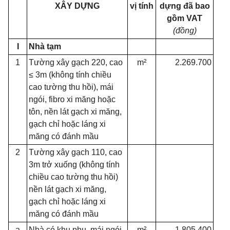
XÂY DỰNG
vị tính
dựng đã bao
gồm VAT
(đồng)
I
Nhà tạm
1
Tường xây gạch 220, cao
m²
2.269.700
≤ 3m (không tính chiều
cao tường thu hồi), mái
ngói, fibro xi măng hoặc
tôn, nền lát gạch xi măng,
gạch chỉ hoặc láng xi
măng có đánh mầu
2
Tường xây gạch 110, cao
3m trở xuống (không tính
chiều cao tường thu hồi)
nền lát gạch xi măng,
gạch chỉ hoặc láng xi
măng có đánh mầu
a
Nhà có khu phụ, mái ngói,
m²
1.805.400