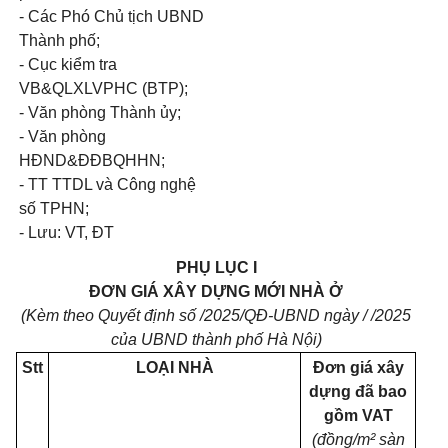
- Các Phó Chủ tịch UBND
Thành phố;
- Cục kiểm tra
VB&QLXLVPHC (BTP);
- Văn phòng Thành ủy;
- Văn phòng
HĐND&ĐĐBQHHN;
- TT TTDL và Công nghệ
số TPHN;
- Lưu: VT, ĐT
PHỤ LỤC I
ĐƠN GIÁ XÂY DỰNG MỚI NHÀ Ở
(Kèm theo Quyết định số /2025/QĐ-UBND ngày / /2025
của UBND thành phố Hà Nội)
Stt
LOẠI NHÀ
Đơn giá xây
dựng đã bao
gồm VAT
(đồng/m² sàn