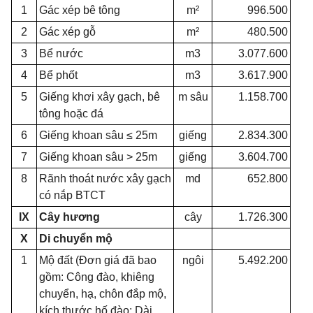
1
Gác xép bê tông
m²
996.500
2
Gác xép gỗ
m²
480.500
3
Bể nước
m3
3.077.600
4
Bể phốt
m3
3.617.900
5
Giếng khơi xây gạch, bê
m sâu
1.158.700
tông hoặc đá
6
Giếng khoan sâu ≤ 25m
giếng
2.834.300
7
Giếng khoan sâu > 25m
giếng
3.604.700
8
Rãnh thoát nước xây gạch
md
652.800
có nắp BTCT
IX
Cây hương
cây
1.726.300
X
Di chuyển mộ
1
Mộ đất (Đơn giá đã bao
ngôi
5.492.200
gồm: Công đào, khiêng
chuyển, hạ, chôn đắp mộ,
kích thước hố đào: Dài