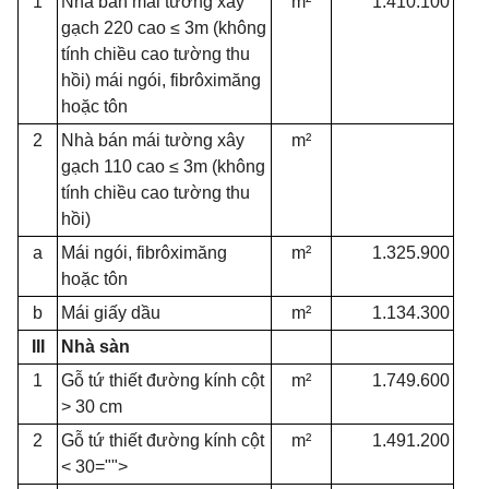
1
Nhà bán mái tường xây
m²
1.410.100
gạch 220 cao ≤ 3m (không
tính chiều cao tường thu
hồi) mái ngói, fibrôximăng
hoặc tôn
2
Nhà bán mái tường xây
m²
gạch 110 cao ≤ 3m (không
tính chiều cao tường thu
hồi)
a
Mái ngói, fibrôximăng
m²
1.325.900
hoặc tôn
b
Mái giấy dầu
m²
1.134.300
III
Nhà sàn
1
Gỗ tứ thiết đường kính cột
m²
1.749.600
> 30 cm
2
Gỗ tứ thiết đường kính cột
m²
1.491.200
< 30="">