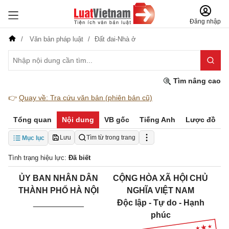
Đăng nhập
Văn bản pháp luật
Đất đai-Nhà ở
Tìm nâng cao
👉
Quay về: Tra cứu văn bản (phiên bản cũ)
Tổng quan
Nội dung
VB gốc
Tiếng Anh
Lược đồ
Lưu
Tìm từ trong trang
Mục lục
Tình trạng hiệu lực:
Đã biết
ỦY BAN NHÂN DÂN
CỘNG HÒA XÃ HỘI CHỦ
THÀNH PHỐ HÀ NỘI
NGHĨA VIỆT NAM
___________
Độc lập - Tự do - Hạnh
phúc
______________________