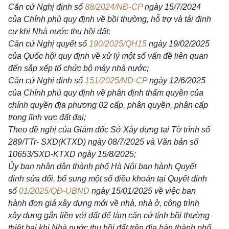
Căn cứ Nghị định số
88/2024/NĐ-CP
ngày 15/7/2024
của Chính phủ quy định về bồi thường, hỗ trợ và tái định
cư khi Nhà nước thu hồi đất;
Căn cứ Nghị quyết số
190/2025/QH15
ngày 19/02/2025
của Quốc hội quy định về xử lý một số vấn đề liên quan
đến sắp xếp tổ chức bộ máy nhà nước;
Căn cứ Nghị định số
151/2025/NĐ-CP
ngày 12/6/2025
của Chính phủ quy định về phân định thẩm quyền của
chính quyền địa phương 02 cấp, phân quyền, phân cấp
trong lĩnh vực đất đai;
Theo đề nghị của Giám đốc Sở Xây dựng tại Tờ trình số
289/TTr- SXD(KTXD) ngày 08/7/2025 và Văn bản số
10653/SXD-KTXD ngày 15/8/2025;
Ủy ban nhân dân thành phố Hà Nội ban hành Quyết
định sửa đổi, bổ sung một số điều khoản tại Quyết định
số
01/2025/QĐ-UBND
ngày 15/01/2025 về việc ban
hành đơn giá xây dựng mới về nhà, nhà ở, công trình
xây dựng gắn liền với đất để làm căn cứ tính bồi thường
thiệt hại khi Nhà nước thu hồi đất trên địa bàn thành phố