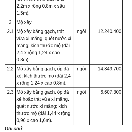
2,2m x rộng 0,8m x sâu
1,5m).
2
Mộ xây
2.1
Mộ xây bằng gạch, trát
ngôi
12.240.400
vữa xi măng, quét nước xi
măng; kích thước mộ (dài
2,4 x rộng 1,24 x cao
0,8m).
2.2
Mộ xây bằng gạch, ốp đá
ngôi
14.849.700
xẻ; kích thước mộ (dài 2,4
x rộng 1,24 x cao 0,8m).
2.3
Mộ xây bằng gạch, ốp đá
ngôi
6.607.300
xẻ hoặc trát vữa xi măng,
quét nước xi măng; kích
thước mộ (dài 1,44 x rộng
0,96 x cao 1,6m).
Ghi chú
: