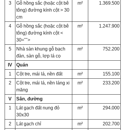
3
Gỗ hồng sắc (hoặc cột bê
m²
1.369.500
tông) đường kính cột > 30
cm
4
Gỗ hồng sắc (hoặc cột bê
m²
1.247.900
tông) đường kính cột <
30="">
5
Nhà sàn khung gỗ bạch
m²
752.200
đàn, sàn gỗ, lợp lá cọ
IV
Quán
1
Cột tre, mái lá, nền đất
m²
155.100
2
Cột tre, mái lá, nền láng xi
m²
233.200
măng
V
Sân, đường
1
Lát gạch đất nung đỏ
m²
294.000
30x30
2
Lát gạch chỉ
m²
202.700