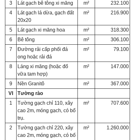
3
Lát gạch bê tông xi măng
m²
232.100
4
Lát gạch lá dừa, gạch đất
m²
216.900
20x20
5
Lát gạch xi măng hoa
m²
318.300
6
Bê tông
m²
306.100
7
Đường rải cấp phối đá
m²
79.100
ong hoặc rải đá
8
Láng xi măng (hoặc đổ
m²
147.000
vữa tam hợp)
9
Nền Granitô
m²
367.000
VI
Tường rào
1
Tường gạch chỉ 110, xây
m²
707.600
cao 2m, móng gạch, có bổ
trụ.
2
Tường gạch chỉ 220, xây
m²
1.260.000
cao 2m, móng gạch, có bổ