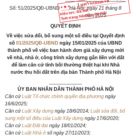
Số: 51/2025/QĐ-UBND
Hà Nội, ngày 21 tháng 8
Hiệu lực: Đã biết
Tình trạng hiệu lực: Đã biết
năm 2025
QUYẾT ĐỊNH
Về việc sửa đổi, bổ sung một số điều tại Quyết định
số
01/2025/QĐ-UBND
ngày 15/01/2025 của UBND
thành phố về việc ban hành đơn giá xây dựng mới
về nhà, nhà ở, công trình xây dựng gắn liền với đất
để làm căn cứ tính bồi thường thiệt hại khi Nhà
nước thu hồi đất trên địa bàn Thành phố Hà Nội
____________
ỦY BAN NHÂN DÂN THÀNH PHỐ HÀ NỘI
Căn cứ
Luật Tổ chức chính quyền địa phương
ngày
16/6/2025;
Căn cứ
Luật Xây dựng
ngày 18/6/2014;
Luật sửa đổi, bổ
sung một số điều của Luật Xây dựng
ngày 17/6/2020;
Căn cứ
Luật Đất đai
ngày 18/01/2024;
Căn cứ
Luật Nhà ở
số ngày 27/11/2023;