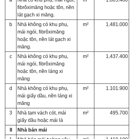
fibrôximăng hoặc tôn, nền
lát gạch xi măng.
b
Nhà không có khu phụ,
m²
1.481.000
mái ngói, fibrôximăng
hoặc tôn, nền lát gạch xi
măng.
c
Nhà không có khu phụ,
m²
1.437.400
mái ngói, fibrôximăng
hoặc tôn, nền láng xi
măng
d
Nhà không có khu phụ,
m²
1.101.900
mái giấy dầu, nền láng xi
măng
3
Nhà tạm vách cót, mái
m²
495.700
giấy dầu hoặc mái lá
II
Nhà bán mái