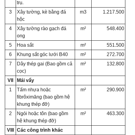
trụ.
3
Xây tường, kè bằng đá
m3
1.217.500
hộc
4
Xây tường rào gạch đá
m²
548.400
ong
5
Hoa sắt
m²
551.500
6
Khung sắt góc lưới B40
m²
272.700
7
Dây thép gai (Bao gồm cả
m²
132.800
cọc)
VII
Mái vẩy
1
Tấm nhựa hoặc
m²
290.900
fibrôximăng (bao gồm hệ
khung thép đỡ)
2
Ngói hoặc tôn (bao gồm
m²
463.300
hệ khung thép đỡ)
VIII
Các công trình khác