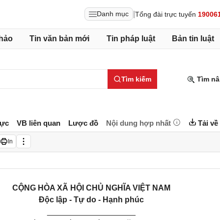
|
Danh mục
Tổng đài trực tuyến
19006
hảo
Tin văn bản mới
Tin pháp luật
Bản tin luật
Tìm kiếm
Tìm nâ
lực
VB liên quan
Lược đồ
Nội dung hợp nhất
Tải về
In
CỘNG HÒA XÃ HỘI CHỦ NGHĨA VIỆT NAM
Độc lập - Tự do - Hạnh phúc
____________________