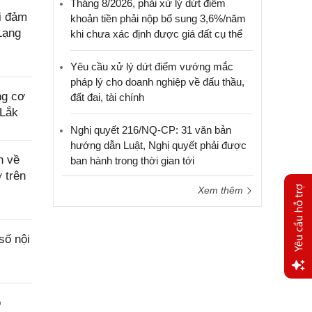
Tháng 8/2026, phải xử lý dứt điểm
i đảm
khoản tiền phải nộp bổ sung 3,6%/năm
 Lạng
khi chưa xác định được giá đất cụ thể
Yêu cầu xử lý dứt điểm vướng mắc
pháp lý cho doanh nghiệp về đấu thầu,
ng cơ
đất đai, tài chính
 Lắk
Nghị quyết 216/NQ-CP: 31 văn bản
hướng dẫn Luật, Nghị quyết phải được
n về
ban hành trong thời gian tới
 trên
Xem thêm
số nội
Yêu
o
cầu