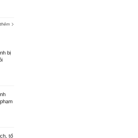
 thêm
nh bị
ôi
ính
c phạm
ch, tổ