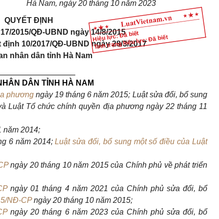
Hà Nam, ngày 20 tháng 10 năm 2023
QUYẾT ĐỊNH
h 17/2015/QĐ-UBND ngày 14/8/2015
Hiệu lực: Đã biết
Tình trạng hiệu lực: Đã biết
t định 10/2017/QĐ-UBND ngày 28/3/2017
an nhân dân tỉnh Hà Nam
__________________
NHÂN DÂN TỈNH HÀ NAM
ịa phương
ngày 19 tháng 6 năm 2015; Luật sửa đổi, bổ sung
và Luật Tổ chức chính quyền địa phương ngày 22 tháng 11
1 năm 2014;
ng 6 năm 2014;
Luật sửa đổi, bổ sung một số điều của Luật
CP
ngày 20 tháng 10 năm 2015 của Chính phủ về phát triển
CP
ngày 01 tháng 4 năm 2021 của Chính phủ sửa đổi, bổ
15/NĐ-CP
ngày 20 tháng 10 năm 2015;
CP
ngày 20 tháng 6 năm 2023 của Chính phủ sửa đổi, bổ