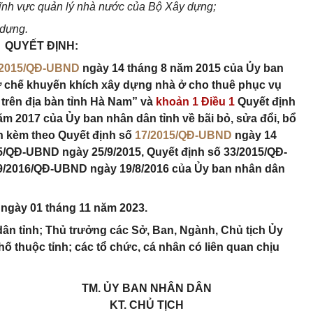
lĩnh vực quản lý nhà nước của Bộ Xây dựng;
 dựng.
QUYẾT ĐỊNH:
/2015/QĐ-UBND
ngày 14 tháng 8 năm 2015 của Ủy ban
ơ chế khuyến khích xây dựng nhà ở cho thuê phục vụ
 trên địa bàn tỉnh Hà Nam” và
khoản 1 Điều 1
Quyết định
m 2017 của Ủy ban nhân dân tỉnh về bãi bỏ, sửa đổi, bổ
h kèm theo Quyết định số
17/2015/QĐ-UBND
ngày 14
15/QĐ-UBND ngày 25/9/2015, Quyết định số 33/2015/QĐ-
29/2016/QĐ-UBND ngày 19/8/2016 của Ủy ban nhân dân
ừ ngày 01 tháng 11 năm 2023.
ân tỉnh; Thủ trưởng các Sở, Ban, Ngành, Chủ tịch Ủy
hố thuộc tỉnh; các tổ chức, cá nhân có liên quan chịu
TM. ỦY BAN NHÂN DÂN
KT. CHỦ TỊCH