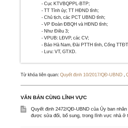
- Cục KTVBQPPL-BTP;
- TT Tỉnh ủy; TT HĐND tỉnh;
- Chủ tịch, các PCT UBND tỉnh;
- VP Đoàn ĐBQH và HĐND tỉnh;
- Như Điều 3;
- VPUB: LĐVP, các CV;
- Báo Hà Nam, Đài PTTH tỉnh, Cổng TTĐT 
- Lưu: VT, GTXD.
Từ khóa liên quan:
Quyết định 10/2017/QĐ-UBND
,
VĂN BẢN CÙNG LĨNH VỰC
Quyết định 2472/QĐ-UBND của Ủy ban nhân d
được sửa đổi, bổ sung, trong lĩnh vực nhà 