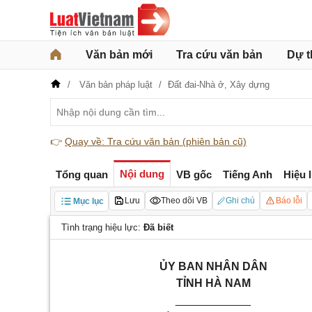
Văn bản mới
Tra cứu văn bản
Dự t
Văn bản pháp luật
Đất đai-Nhà ở,
Xây dựng
👉
Quay về: Tra cứu văn bản (phiên bản cũ)
Nội dung
Tổng quan
VB gốc
Tiếng Anh
Hiệu 
Lưu
Theo dõi VB
Ghi chú
Báo lỗi
Mục lục
Tình trạng hiệu lực:
Đã biết
ỦY BAN NHÂN DÂN
TỈNH HÀ NAM
____________