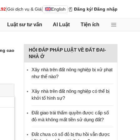
|
|
192
Gói dịch vụ & Giá
English
Đăng ký
/ Đăng nhập
Luật sư tư vấn
AI Luật
Tiện ích
HỎI ĐÁP PHÁP LUẬT VỀ ĐẤT ĐAI-
ng cao
NHÀ Ở
Xây nhà trên đất nông nghiệp bị xử phạt
như thế nào?
Xây nhà trên đất nông nghiệp có thể bị
khởi tố hình sự?
Đất giao trái thẩm quyền được cấp sổ
đỏ mà không mất tiền sử dụng đất?
Đất chưa có sổ đỏ bị thu hồi vẫn được