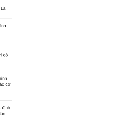
hỗ trợ
 Lai
ành
i có
hính
các cơ
 định
dân