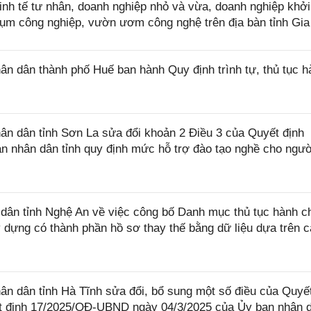
nh tế tư nhân, doanh nghiệp nhỏ và vừa, doanh nghiệp khởi
cụm công nghiệp, vườn ươm công nghệ trên địa bàn tỉnh Gia
 dân thành phố Huế ban hành Quy định trình tự, thủ tục h
n dân tỉnh Sơn La sửa đổi khoản 2 Điều 3 của Quyết định
 nhân dân tỉnh quy định mức hỗ trợ đào tạo nghề cho ngườ
ân tỉnh Nghệ An về việc công bố Danh mục thủ tục hành c
dựng có thành phần hồ sơ thay thế bằng dữ liệu dựa trên 
 dân tỉnh Hà Tĩnh sửa đổi, bổ sung một số điều của Quyết
 định 17/2025/QĐ-UBND ngày 04/3/2025 của Ủy ban nhân 